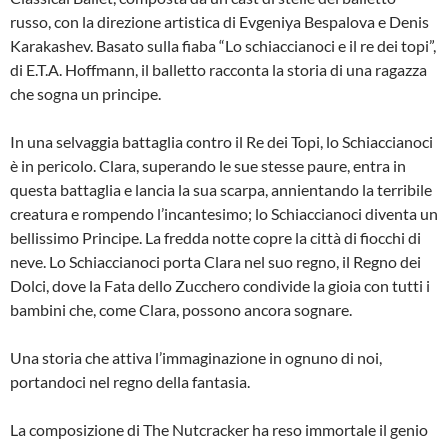
russo, con la direzione artistica di Evgeniya Bespalova e Denis
Karakashev. Basato sulla fiaba “Lo schiaccianoci e il re dei topi”,
di E.T.A. Hoffmann, il balletto racconta la storia di una ragazza
che sogna un principe.
In una selvaggia battaglia contro il Re dei Topi, lo Schiaccianoci
è in pericolo. Clara, superando le sue stesse paure, entra in
questa battaglia e lancia la sua scarpa, annientando la terribile
creatura e rompendo l’incantesimo; lo Schiaccianoci diventa un
bellissimo Principe. La fredda notte copre la città di fiocchi di
neve. Lo Schiaccianoci porta Clara nel suo regno, il Regno dei
Dolci, dove la Fata dello Zucchero condivide la gioia con tutti i
bambini che, come Clara, possono ancora sognare.
Una storia che attiva l’immaginazione in ognuno di noi,
portandoci nel regno della fantasia.
La composizione di The Nutcracker ha reso immortale il genio