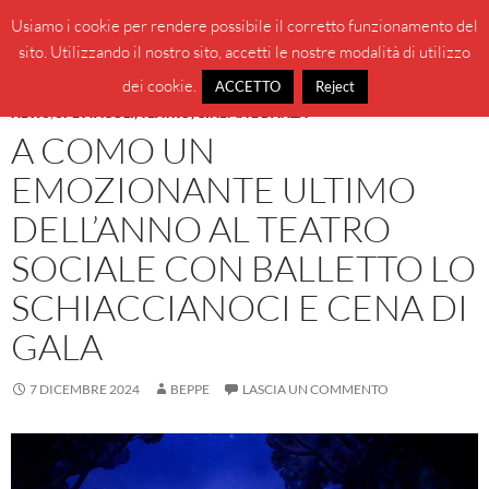
Vai
Cerca
BeppeBlog
Usiamo i cookie per rendere possibile il corretto funzionamento del
al
sito. Utilizzando il nostro sito, accetti le nostre modalità di utilizzo
MENU
contenuto
PRINCI
dei cookie.
ACCETTO
Reject
NEWS
,
SPETTACOLI, TEATRO, CINEMA E DANZA
A COMO UN
EMOZIONANTE ULTIMO
DELL’ANNO AL TEATRO
SOCIALE CON BALLETTO LO
SCHIACCIANOCI E CENA DI
GALA
7 DICEMBRE 2024
BEPPE
LASCIA UN COMMENTO