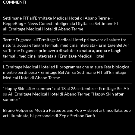
COMMENTI
Settimane FIT all’Ermitage Medical Hotel di Abano Terme –
BeppeBlog – News Conect Inteligencia Digital
su
Settimane FIT
all’Ermitage Medical Hotel di Abano Terme
Terme Euganee: all’Ermitage Medical Hotel primavera di salute tra
natura, acqua e fanghi termali, medicina integrata - Ermitage Bel Air
su
Terme Euganee: primavera di salute tra natura, acqua e fanghi
termali, medicina integrata all’Ermitage Medical Hotel
L'Ermitage Medical Hotel ed il programma che misura l’età biologica
mentre perdi peso - Ermitage Bel Air
su
Settimane FIT all’Ermitage
Medical Hotel di Abano Terme
“Happy Skin after summer” dal 18 al 26 settembre - Ermitage Bel Air
su
All’Ermitage Medical Hotel di Abano Terme: “Happy Skin after
summer”
Bruno Volpez
su
Mostra Pasteups and Pop — street art incollata, pop
art illuminata, bi-personale di Zep e Stefano Banfi