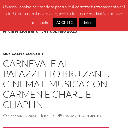
Vai
Cerca
BeppeBlog
Usiamo i cookie per rendere possibile il corretto funzionamento del
al
sito. Utilizzando il nostro sito, accetti le nostre modalità di utilizzo
MENU
contenuto
PRINCI
dei cookie.
ACCETTO
Reject
Archivi giornalieri: 4 Febbraio 2025
MUSICA LIVE-CONCERTI
CARNEVALE AL
PALAZZETTO BRU ZANE:
CINEMA E MUSICA CON
CARMEN E CHARLIE
CHAPLIN
4 FEBBRAIO 2025
BEPPE
LASCIA UN COMMENTO