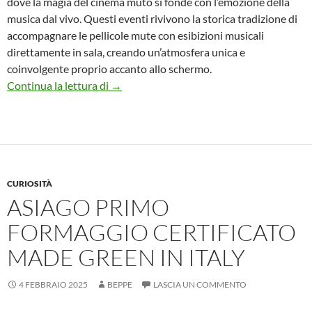
dove la magia del cinema muto si fonde con l’emozione della
musica dal vivo. Questi eventi rivivono la storica tradizione di
accompagnare le pellicole mute con esibizioni musicali
direttamente in sala, creando un’atmosfera unica e
coinvolgente proprio accanto allo schermo.
Carnevale al Palazzetto Bru Zane: cinema
Continua la lettura di
→
CURIOSITÀ
ASIAGO PRIMO
FORMAGGIO CERTIFICATO
MADE GREEN IN ITALY
4 FEBBRAIO 2025
BEPPE
LASCIA UN COMMENTO