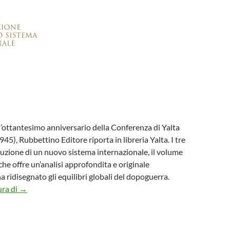
l’ottantesimo anniversario della Conferenza di Yalta
45), Rubbettino Editore riporta in libreria Yalta. I tre
ruzione di un nuovo sistema internazionale, il volume
che offre un’analisi approfondita e originale
a ridisegnato gli equilibri globali del dopoguerra.
80 anni dalla Conferenza di Yalta – Il libro di Riccardi svela l
ura di
→