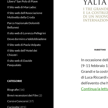
Libero” San Polo di Piave
Il Sito web di Marcadoc
Il Sito web dell'Associazione
Molinetto della Croda
Parco Nazionale Dolomiti
Bellunesi
Il sito web di Lorenza Pellegrini
Dove dormire a Valdobbiadene
Il Sito web di Paola Volpato
Il Sito web dell'Hotel dei
Chiostri
In occasione del
Il sito web di Davide
Pasqualato
(9-11 febbraio 19
Grandi e la cost
di Luca Riccardi 
CATEGORIE
dell’evento che h
Continua la lett
Biografie
(16)
Brevi recensioni dei Film
(2)
Corsi e Concorsi
(37)
Curiosità
(491)