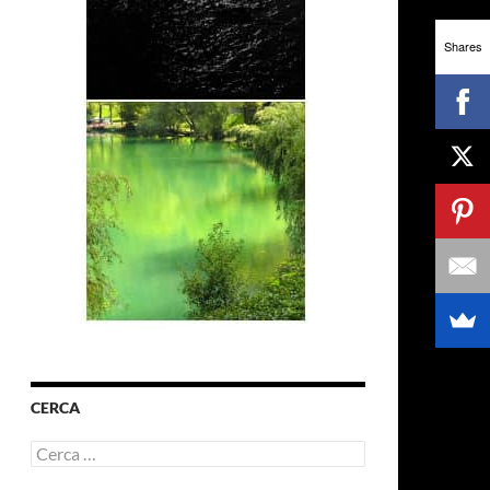
Shares
CERCA
Ricerca
per: