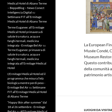
Medical Hotel di Abano Terme
– BeppeBlog – News Conect
Inteligencia Digital
su
Settimane FIT all’Ermitage
Medical Hotel di Abano Terme
Terme Euganee: all’Ermitage
Medical Hotel primavera di
salute tra natura, acqua e
fanghi termali, medicina
La European Fin
integrata - Ermitage Bel Air
su
Terme Euganee: primavera di
Musée Condé, Châ
salute tra natura, acqua e
Museum Restorat
fanghi termali, medicina
Questo contributo
integrata all’Ermitage Medical
Hotel
della comunità a
L'Ermitage Medical Hotel ed il
patrimonio artis
programma che misura l’età
biologica mentre perdi peso -
Ermitage Bel Air
su
Settimane
FIT all’Ermitage Medical Hotel
di Abano Terme
“Happy Skin after summer” dal
18 al 26 settembre - Ermitage
LUOGHI DA VISITA
Bel Air
su
All’Ermitage Medical