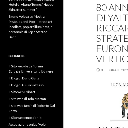
80 AN
Hotel di Abano Terme: “Happy
Skin after summer”
DI YALT
Bruno Volpez
su
Mostra
Pasteups and Pop — street art
RICCAR
incollata, pop art illuminata, bi-
personale di Zep e Stefano
STRATE
Banfi
FURONO
VERTI
BLOGROLL
Il Sito web de La Forum
8 FEBBRAIO 202
Editrice Universitaria Udinese
Il Blog di Dario Ganz
Il Blog di Giulia Salmaso
Il Sito web Exibart
Il sito web di Tolo Marton
Il sito web Iamin di Roberto Dal
Zotto
Il Sito web emoxtion.it
Associazione onlus “Volo