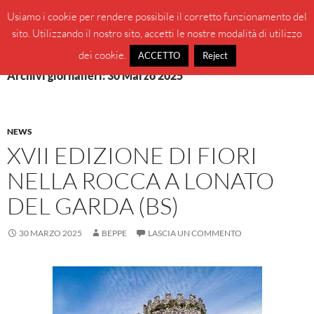
Vai
Cerca
BeppeBlog
Usiamo i cookie per rendere possibile il corretto funzionamento del
al
sito. Utilizzando il nostro sito, accetti le nostre modalità di utilizzo
MENU
contenuto
PRINCI
dei cookie.
ACCETTO
Reject
Archivi giornalieri: 30 Marzo 2025
NEWS
XVII EDIZIONE DI FIORI
NELLA ROCCA A LONATO
DEL GARDA (BS)
30 MARZO 2025
BEPPE
LASCIA UN COMMENTO