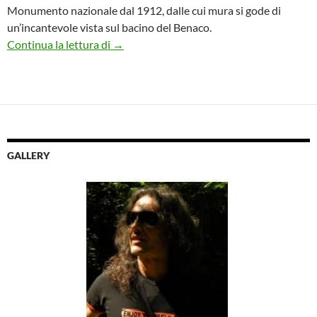
Monumento nazionale dal 1912, dalle cui mura si gode di
un’incantevole vista sul bacino del Benaco.
XVII edizione di FIORI nella ROCCA a Lon
Continua la lettura di
→
GALLERY