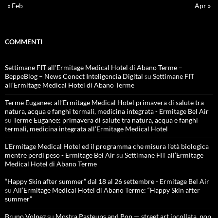
« Feb
Apr »
COMMENTI
Settimane FIT all’Ermitage Medical Hotel di Abano Terme –
BeppeBlog – News Conect Inteligencia Digital
su
Settimane FIT
all’Ermitage Medical Hotel di Abano Terme
Terme Euganee: all’Ermitage Medical Hotel primavera di salute tra
natura, acqua e fanghi termali, medicina integrata - Ermitage Bel Air
su
Terme Euganee: primavera di salute tra natura, acqua e fanghi
termali, medicina integrata all’Ermitage Medical Hotel
L'Ermitage Medical Hotel ed il programma che misura l’età biologica
mentre perdi peso - Ermitage Bel Air
su
Settimane FIT all’Ermitage
Medical Hotel di Abano Terme
“Happy Skin after summer” dal 18 al 26 settembre - Ermitage Bel Air
su
All’Ermitage Medical Hotel di Abano Terme: “Happy Skin after
summer”
Bruno Volpez
su
Mostra Pasteups and Pop — street art incollata, pop