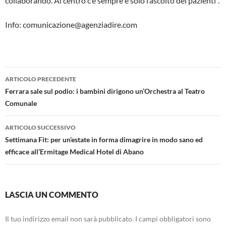
collaborando. Al centro c’è sempre e solo l’ascolto dei pazienti”.
Info: comunicazione@agenziadire.com
Navigazione
ARTICOLO PRECEDENTE
articolo
Ferrara sale sul podio: i bambini dirigono un’Orchestra al Teatro
Comunale
ARTICOLO SUCCESSIVO
Settimana Fit: per un’estate in forma dimagrire in modo sano ed
efficace all’Ermitage Medical Hotel di Abano
LASCIA UN COMMENTO
Il tuo indirizzo email non sarà pubblicato.
I campi obbligatori sono