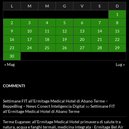
L
M
M
G
V
S
D
1
2
3
4
5
6
7
8
9
10
11
12
13
14
15
16
17
18
19
20
21
22
23
24
25
26
27
28
29
30
« Mag
Lug »
COMMENTI
Settimane FIT all’Ermitage Medical Hotel di Abano Terme –
BeppeBlog – News Conect Inteligencia Digital
su
Settimane FIT
all’Ermitage Medical Hotel di Abano Terme
Terme Euganee: all’Ermitage Medical Hotel primavera di salute tra
natura, acqua e fanghi termali, medicina integrata - Ermitage Bel Air