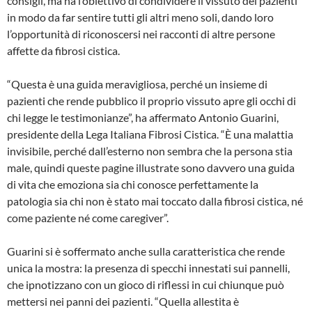
consigli, ma ha l’obiettivo di condividere il vissuto dei pazienti
in modo da far sentire tutti gli altri meno soli, dando loro
l’opportunità di riconoscersi nei racconti di altre persone
affette da fibrosi cistica.
“Questa è una guida meravigliosa, perché un insieme di
pazienti che rende pubblico il proprio vissuto apre gli occhi di
chi legge le testimonianze”, ha affermato Antonio Guarini,
presidente della Lega Italiana Fibrosi Cistica. “È una malattia
invisibile, perché dall’esterno non sembra che la persona stia
male, quindi queste pagine illustrate sono davvero una guida
di vita che emoziona sia chi conosce perfettamente la
patologia sia chi non è stato mai toccato dalla fibrosi cistica, né
come paziente né come caregiver”.
Guarini si è soffermato anche sulla caratteristica che rende
unica la mostra: la presenza di specchi innestati sui pannelli,
che ipnotizzano con un gioco di riflessi in cui chiunque può
mettersi nei panni dei pazienti. “Quella allestita è