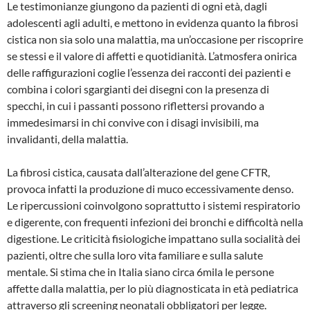
Le testimonianze giungono da pazienti di ogni età, dagli
adolescenti agli adulti, e mettono in evidenza quanto la fibrosi
cistica non sia solo una malattia, ma un’occasione per riscoprire
se stessi e il valore di affetti e quotidianità. L’atmosfera onirica
delle raffigurazioni coglie l’essenza dei racconti dei pazienti e
combina i colori sgargianti dei disegni con la presenza di
specchi, in cui i passanti possono riflettersi provando a
immedesimarsi in chi convive con i disagi invisibili, ma
invalidanti, della malattia.
La fibrosi cistica, causata dall’alterazione del gene CFTR,
provoca infatti la produzione di muco eccessivamente denso.
Le ripercussioni coinvolgono soprattutto i sistemi respiratorio
e digerente, con frequenti infezioni dei bronchi e difficoltà nella
digestione. Le criticità fisiologiche impattano sulla socialità dei
pazienti, oltre che sulla loro vita familiare e sulla salute
mentale. Si stima che in Italia siano circa 6mila le persone
affette dalla malattia, per lo più diagnosticata in età pediatrica
attraverso gli screening neonatali obbligatori per legge.