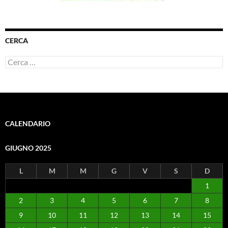
CERCA
Ricerca
per:
CALENDARIO
GIUGNO 2025
L
M
M
G
V
S
D
1
2
3
4
5
6
7
8
9
10
11
12
13
14
15