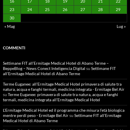
16
17
18
19
20
21
22
23
24
25
26
27
28
29
30
« Mag
Lug »
COMMENTI
Settimane FIT all’Ermitage Medical Hotel di Abano Terme –
BeppeBlog – News Conect Inteligencia Digital
su
Settimane FIT
all’Ermitage Medical Hotel di Abano Terme
Terme Euganee: all’Ermitage Medical Hotel primavera di salute tra
natura, acqua e fanghi termali, medicina integrata - Ermitage Bel Air
su
Terme Euganee: primavera di salute tra natura, acqua e fanghi
termali, medicina integrata all’Ermitage Medical Hotel
L'Ermitage Medical Hotel ed il programma che misura l’età biologica
mentre perdi peso - Ermitage Bel Air
su
Settimane FIT all’Ermitage
Medical Hotel di Abano Terme