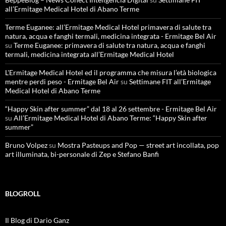
all’Ermitage Medical Hotel di Abano Terme
Terme Euganee: all’Ermitage Medical Hotel primavera di salute tra
natura, acqua e fanghi termali, medicina integrata - Ermitage Bel Air
su
Terme Euganee: primavera di salute tra natura, acqua e fanghi
termali, medicina integrata all’Ermitage Medical Hotel
L'Ermitage Medical Hotel ed il programma che misura l’età biologica
mentre perdi peso - Ermitage Bel Air
su
Settimane FIT all’Ermitage
Medical Hotel di Abano Terme
“Happy Skin after summer” dal 18 al 26 settembre - Ermitage Bel Air
su
All’Ermitage Medical Hotel di Abano Terme: “Happy Skin after
summer”
Bruno Volpez
su
Mostra Pasteups and Pop — street art incollata, pop
art illuminata, bi-personale di Zep e Stefano Banfi
BLOGROLL
Il Blog di Dario Ganz