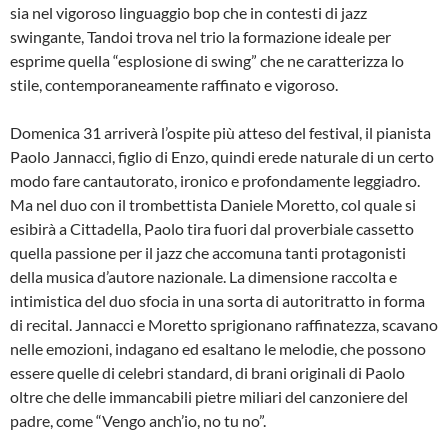
sia nel vigoroso linguaggio bop che in contesti di jazz
swingante, Tandoi trova nel trio la formazione ideale per
esprime quella “esplosione di swing” che ne caratterizza lo
stile, contemporaneamente raffinato e vigoroso.
Domenica 31 arriverà l’ospite più atteso del festival, il pianista
Paolo Jannacci, figlio di Enzo, quindi erede naturale di un certo
modo fare cantautorato, ironico e profondamente leggiadro.
Ma nel duo con il trombettista Daniele Moretto, col quale si
esibirà a Cittadella, Paolo tira fuori dal proverbiale cassetto
quella passione per il jazz che accomuna tanti protagonisti
della musica d’autore nazionale. La dimensione raccolta e
intimistica del duo sfocia in una sorta di autoritratto in forma
di recital. Jannacci e Moretto sprigionano raffinatezza, scavano
nelle emozioni, indagano ed esaltano le melodie, che possono
essere quelle di celebri standard, di brani originali di Paolo
oltre che delle immancabili pietre miliari del canzoniere del
padre, come “Vengo anch’io, no tu no”.