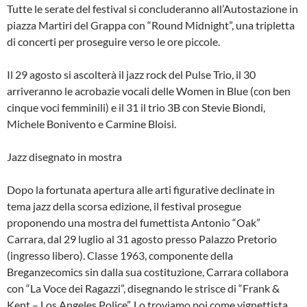
Tutte le serate del festival si concluderanno all’Autostazione in
piazza Martiri del Grappa con “Round Midnight”, una tripletta
di concerti per proseguire verso le ore piccole.
Il 29 agosto si ascolterà il jazz rock del Pulse Trio, il 30
arriveranno le acrobazie vocali delle Women in Blue (con ben
cinque voci femminili) e il 31 il trio 3B con Stevie Biondi,
Michele Bonivento e Carmine Bloisi.
Jazz disegnato in mostra
Dopo la fortunata apertura alle arti figurative declinate in
tema jazz della scorsa edizione, il festival prosegue
proponendo una mostra del fumettista Antonio “Oak”
Carrara, dal 29 luglio al 31 agosto presso Palazzo Pretorio
(ingresso libero). Classe 1963, componente della
Breganzecomics sin dalla sua costituzione, Carrara collabora
con “La Voce dei Ragazzi”, disegnando le strisce di “Frank &
Kent – Los Angeles Police”. Lo troviamo poi come vignettista