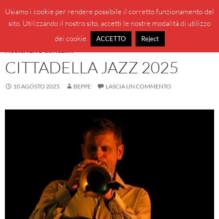
Vai
Cerca
BeppeBlog
Usiamo i cookie per rendere possibile il corretto funzionamento del
al
sito. Utilizzando il nostro sito, accetti le nostre modalità di utilizzo
MENU
contenuto
PRINCI
dei cookie.
ACCETTO
Reject
MUSICA LIVE-CONCERTI
CITTADELLA JAZZ 2025
10 AGOSTO 2025
BEPPE
LASCIA UN COMMENTO