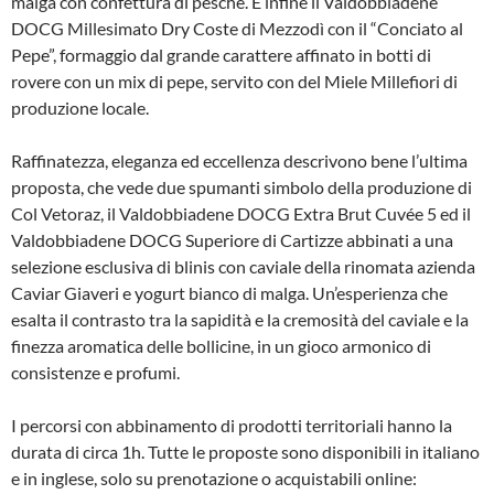
malga con confettura di pesche. E infine il Valdobbiadene
DOCG Millesimato Dry Coste di Mezzodì con il “Conciato al
Pepe”, formaggio dal grande carattere affinato in botti di
rovere con un mix di pepe, servito con del Miele Millefiori di
produzione locale.
Raffinatezza, eleganza ed eccellenza descrivono bene l’ultima
proposta, che vede due spumanti simbolo della produzione di
Col Vetoraz, il Valdobbiadene DOCG Extra Brut Cuvée 5 ed il
Valdobbiadene DOCG Superiore di Cartizze abbinati a una
selezione esclusiva di blinis con caviale della rinomata azienda
Caviar Giaveri e yogurt bianco di malga. Un’esperienza che
esalta il contrasto tra la sapidità e la cremosità del caviale e la
finezza aromatica delle bollicine, in un gioco armonico di
consistenze e profumi.
I percorsi con abbinamento di prodotti territoriali hanno la
durata di circa 1h. Tutte le proposte sono disponibili in italiano
e in inglese, solo su prenotazione o acquistabili online: