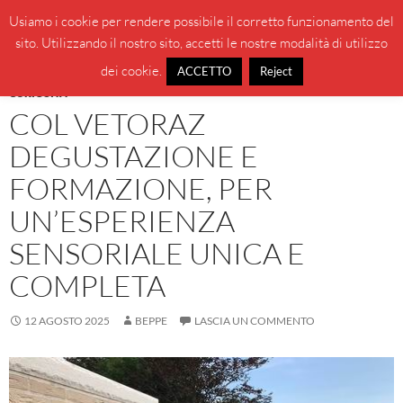
Vai
Cerca
BeppeBlog
Usiamo i cookie per rendere possibile il corretto funzionamento del
al
sito. Utilizzando il nostro sito, accetti le nostre modalità di utilizzo
MENU
contenuto
PRINCI
dei cookie.
ACCETTO
Reject
CURIOSITÀ
COL VETORAZ
DEGUSTAZIONE E
FORMAZIONE, PER
UN’ESPERIENZA
SENSORIALE UNICA E
COMPLETA
12 AGOSTO 2025
BEPPE
LASCIA UN COMMENTO