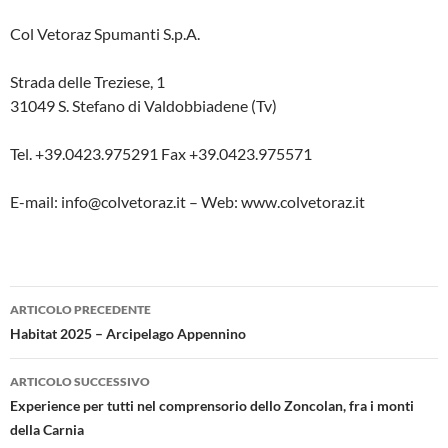
Col Vetoraz Spumanti S.p.A.
Strada delle Treziese, 1
31049 S. Stefano di Valdobbiadene (Tv)
Tel. +39.0423.975291 Fax +39.0423.975571
E-mail: info@colvetoraz.it – Web: www.colvetoraz.it
Navigazione
ARTICOLO PRECEDENTE
articolo
Habitat 2025 – Arcipelago Appennino
ARTICOLO SUCCESSIVO
Experience per tutti nel comprensorio dello Zoncolan, fra i monti
della Carnia