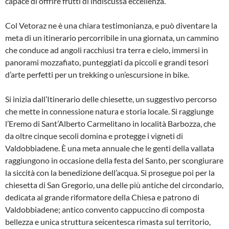
capace di offrire frutti di indiscussa eccellenza.
Col Vetoraz ne è una chiara testimonianza, e può diventare la
meta di un itinerario percorribile in una giornata, un cammino
che conduce ad angoli racchiusi tra terra e cielo, immersi in
panorami mozzafiato, punteggiati da piccoli e grandi tesori
d’arte perfetti per un trekking o un’escursione in bike.
Si inizia dall’Itinerario delle chiesette, un suggestivo percorso
che mette in connessione natura e storia locale. Si raggiunge
l’Eremo di Sant’Alberto Carmelitano in località Barbozza, che
da oltre cinque secoli domina e protegge i vigneti di
Valdobbiadene. È una meta annuale che le genti della vallata
raggiungono in occasione della festa del Santo, per scongiurare
la siccità con la benedizione dell’acqua. Si prosegue poi per la
chiesetta di San Gregorio, una delle più antiche del circondario,
dedicata al grande riformatore della Chiesa e patrono di
Valdobbiadene; antico convento cappuccino di composta
bellezza e unica struttura seicentesca rimasta sul territorio,