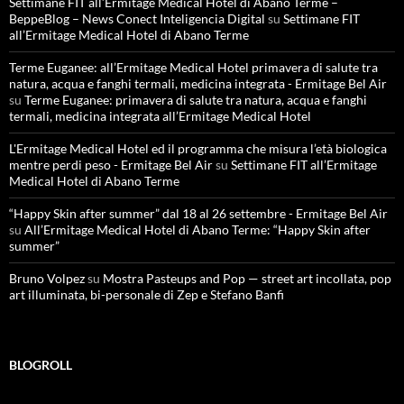
Settimane FIT all’Ermitage Medical Hotel di Abano Terme –
BeppeBlog – News Conect Inteligencia Digital
su
Settimane FIT
all’Ermitage Medical Hotel di Abano Terme
Terme Euganee: all’Ermitage Medical Hotel primavera di salute tra
natura, acqua e fanghi termali, medicina integrata - Ermitage Bel Air
su
Terme Euganee: primavera di salute tra natura, acqua e fanghi
termali, medicina integrata all’Ermitage Medical Hotel
L'Ermitage Medical Hotel ed il programma che misura l’età biologica
mentre perdi peso - Ermitage Bel Air
su
Settimane FIT all’Ermitage
Medical Hotel di Abano Terme
“Happy Skin after summer” dal 18 al 26 settembre - Ermitage Bel Air
su
All’Ermitage Medical Hotel di Abano Terme: “Happy Skin after
summer”
Bruno Volpez
su
Mostra Pasteups and Pop — street art incollata, pop
art illuminata, bi-personale di Zep e Stefano Banfi
BLOGROLL