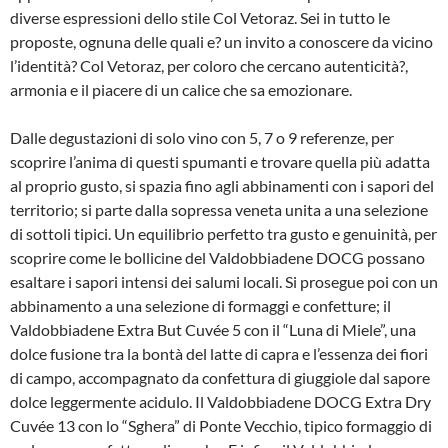
diverse espressioni dello stile Col Vetoraz. Sei in tutto le
proposte, ognuna delle quali e? un invito a conoscere da vicino
l’identità? Col Vetoraz, per coloro che cercano autenticità?,
armonia e il piacere di un calice che sa emozionare.
Dalle degustazioni di solo vino con 5, 7 o 9 referenze, per
scoprire l’anima di questi spumanti e trovare quella più adatta
al proprio gusto, si spazia fino agli abbinamenti con i sapori del
territorio; si parte dalla sopressa veneta unita a una selezione
di sottoli tipici. Un equilibrio perfetto tra gusto e genuinità, per
scoprire come le bollicine del Valdobbiadene DOCG possano
esaltare i sapori intensi dei salumi locali. Si prosegue poi con un
abbinamento a una selezione di formaggi e confetture; il
Valdobbiadene Extra But Cuvée 5 con il “Luna di Miele”, una
dolce fusione tra la bontà del latte di capra e l’essenza dei fiori
di campo, accompagnato da confettura di giuggiole dal sapore
dolce leggermente acidulo. Il Valdobbiadene DOCG Extra Dry
Cuvée 13 con lo “Sghera” di Ponte Vecchio, tipico formaggio di