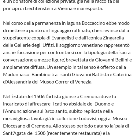
e un donatore di collezione privata, già nella raccolta dei
principi di Liechtenstein a Vienna e mai esposta.
Nel corso della permanenza in laguna Boccaccino ebbe modo
di mettere a punto un linguaggio raffinato, che si evince dalla
stupefacente coppia di Evangelisti e dall’iconica Zingarella
delle Gallerie degli Uffizi. Il soggiorno veneziano rappresentò
anche l’occasione per confrontarsi con la tipologia della ‘sacra
conversazione a mezze figure’, brevettata da Giovanni Bellini e
ampiamente diffusa. Un esempio in tal senso è offerto dalla
Madonna col Bambino tra i santi Giovanni Battista e Caterina
d’Alessandria del Museo Correr di Venezia.
Nell’estate del 1506 l’artista giunse a Cremona dove fu
incaricato di affrescare il catino absidale del Duomo e
l’Annunciazione sull’arco santo, subito replicata nella
meravigliosa tavola già in collezione Ludovisi, oggi al Museo
Diocesano di Cremona. Allo stesso periodo datano la ‘pala di
Sant’Agata’ del 1508 (recentemente restaurata) e la