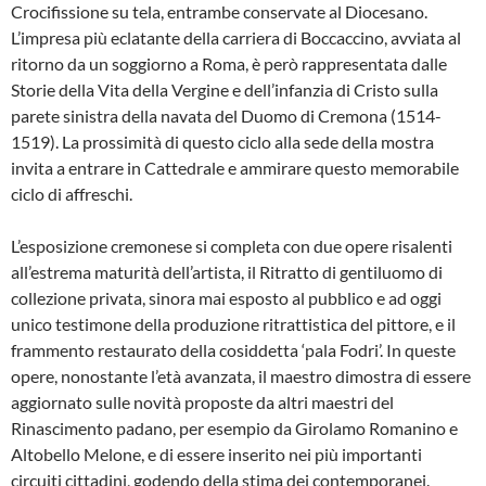
Crocifissione su tela, entrambe conservate al Diocesano.
L’impresa più eclatante della carriera di Boccaccino, avviata al
ritorno da un soggiorno a Roma, è però rappresentata dalle
Storie della Vita della Vergine e dell’infanzia di Cristo sulla
parete sinistra della navata del Duomo di Cremona (1514-
1519). La prossimità di questo ciclo alla sede della mostra
invita a entrare in Cattedrale e ammirare questo memorabile
ciclo di affreschi.
L’esposizione cremonese si completa con due opere risalenti
all’estrema maturità dell’artista, il Ritratto di gentiluomo di
collezione privata, sinora mai esposto al pubblico e ad oggi
unico testimone della produzione ritrattistica del pittore, e il
frammento restaurato della cosiddetta ‘pala Fodri’. In queste
opere, nonostante l’età avanzata, il maestro dimostra di essere
aggiornato sulle novità proposte da altri maestri del
Rinascimento padano, per esempio da Girolamo Romanino e
Altobello Melone, e di essere inserito nei più importanti
circuiti cittadini, godendo della stima dei contemporanei.