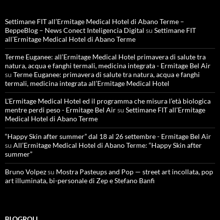
Settimane FIT all’Ermitage Medical Hotel di Abano Terme –
BeppeBlog – News Conect Inteligencia Digital
su
Settimane FIT
all’Ermitage Medical Hotel di Abano Terme
Terme Euganee: all’Ermitage Medical Hotel primavera di salute tra
natura, acqua e fanghi termali, medicina integrata - Ermitage Bel Air
su
Terme Euganee: primavera di salute tra natura, acqua e fanghi
termali, medicina integrata all’Ermitage Medical Hotel
L'Ermitage Medical Hotel ed il programma che misura l’età biologica
mentre perdi peso - Ermitage Bel Air
su
Settimane FIT all’Ermitage
Medical Hotel di Abano Terme
“Happy Skin after summer” dal 18 al 26 settembre - Ermitage Bel Air
su
All’Ermitage Medical Hotel di Abano Terme: “Happy Skin after
summer”
Bruno Volpez
su
Mostra Pasteups and Pop — street art incollata, pop
art illuminata, bi-personale di Zep e Stefano Banfi
BLOGROLL