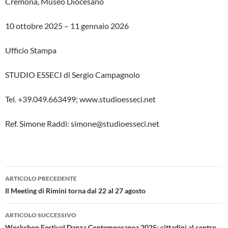
Cremona, Museo Diocesano
10 ottobre 2025 – 11 gennaio 2026
Ufficio Stampa
STUDIO ESSECI di Sergio Campagnolo
Tel. +39.049.663499; www.studioesseci.net
Ref. Simone Raddi: simone@studioesseci.net
Navigazione
ARTICOLO PRECEDENTE
articolo
Il Meeting di Rimini torna dal 22 al 27 agosto
ARTICOLO SUCCESSIVO
Workshop Festival Danza Contemporanea 2025: cittadini al centro