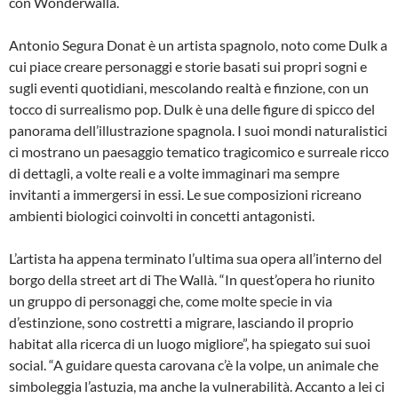
con Wonderwallà.
Antonio Segura Donat è un artista spagnolo, noto come Dulk a
cui piace creare personaggi e storie basati sui propri sogni e
sugli eventi quotidiani, mescolando realtà e finzione, con un
tocco di surrealismo pop. Dulk è una delle figure di spicco del
panorama dell’illustrazione spagnola. I suoi mondi naturalistici
ci mostrano un paesaggio tematico tragicomico e surreale ricco
di dettagli, a volte reali e a volte immaginari ma sempre
invitanti a immergersi in essi. Le sue composizioni ricreano
ambienti biologici coinvolti in concetti antagonisti.
L’artista ha appena terminato l’ultima sua opera all’interno del
borgo della street art di The Wallà. “In quest’opera ho riunito
un gruppo di personaggi che, come molte specie in via
d’estinzione, sono costretti a migrare, lasciando il proprio
habitat alla ricerca di un luogo migliore”, ha spiegato sui suoi
social. “A guidare questa carovana c’è la volpe, un animale che
simboleggia l’astuzia, ma anche la vulnerabilità. Accanto a lei ci