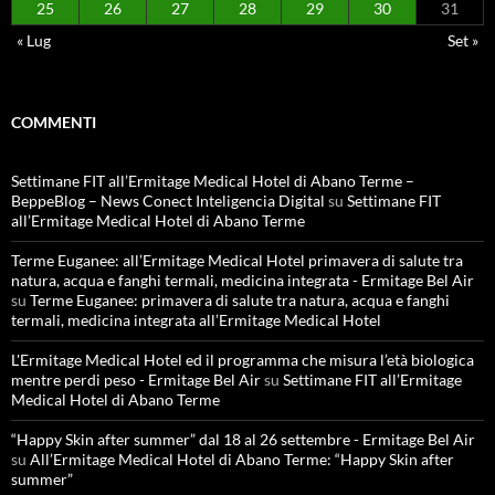
25
26
27
28
29
30
31
« Lug
Set »
COMMENTI
Settimane FIT all’Ermitage Medical Hotel di Abano Terme –
BeppeBlog – News Conect Inteligencia Digital
su
Settimane FIT
all’Ermitage Medical Hotel di Abano Terme
Terme Euganee: all’Ermitage Medical Hotel primavera di salute tra
natura, acqua e fanghi termali, medicina integrata - Ermitage Bel Air
su
Terme Euganee: primavera di salute tra natura, acqua e fanghi
termali, medicina integrata all’Ermitage Medical Hotel
L'Ermitage Medical Hotel ed il programma che misura l’età biologica
mentre perdi peso - Ermitage Bel Air
su
Settimane FIT all’Ermitage
Medical Hotel di Abano Terme
“Happy Skin after summer” dal 18 al 26 settembre - Ermitage Bel Air
su
All’Ermitage Medical Hotel di Abano Terme: “Happy Skin after
summer”