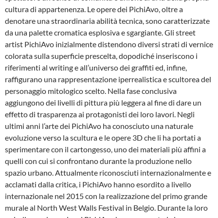
cultura di appartenenza. Le opere dei PichiAvo, oltre a
denotare una straordinaria abilità tecnica, sono caratterizzate
da una palette cromatica esplosiva e sgargiante. Gli street
artist PichiAvo inizialmente distendono diversi strati di vernice
colorata sulla superficie prescelta, dopodiché inseriscono i
riferimenti al writing e all’universo dei graffiti ed, infine,
raffigurano una rappresentazione iperrealistica e scultorea del
personaggio mitologico scelto. Nella fase conclusiva
aggiungono dei livelli di pittura più leggera al fine di dare un
effetto di trasparenza ai protagonisti dei loro lavori. Negli
ultimi anni l’arte dei PichiAvo ha conosciuto una naturale
evoluzione verso la scultura e le opere 3D che li ha portati a
sperimentare con il cartongesso, uno dei materiali più affini a
quelli con cui si confrontano durante la produzione nello
spazio urbano. Attualmente riconosciuti internazionalmente e
acclamati dalla critica, i PichiAvo hanno esordito a livello
internazionale nel 2015 con la realizzazione del primo grande
murale al North West Walls Festival in Belgio. Durante la loro