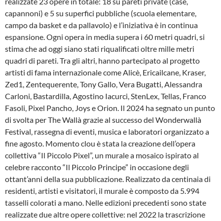
realizzate 23 opere in totale: 18 su pareti private (case,
capannoni) e 5 su superfici pubbliche (scuola elementare,
campo da basket e da pallavolo) e l’iniziativa è in continua
espansione. Ogni opera in media supera i 60 metri quadri, si
stima che ad oggi siano stati riqualificati oltre mille metri
quadri di pareti. Tra gli altri, hanno partecipato al progetto
artisti di fama internazionale come Alicè, Ericailcane, Kraser,
Zed1, Zentequerente, Tony Gallo, Vera Bugatti, Alessandra
Carloni, Bastardilla, Agostino Iacurci, StenLex, Tellas, Franco
Fasoli, Pixel Pancho, Joys e Orion. Il 2024 ha segnato un punto
di svolta per The Wallà grazie al successo del Wonderwallà
Festival, rassegna di eventi, musica e laboratori organizzato a
fine agosto. Momento clou è stata la creazione dell’opera
collettiva “Il Piccolo Pixel”, un murale a mosaico ispirato al
celebre racconto “Il Piccolo Principe” in occasione degli
ottant’anni della sua pubblicazione. Realizzato da centinaia di
residenti, artisti e visitatori, il murale è composto da 5.994
tasselli colorati a mano. Nelle edizioni precedenti sono state
realizzate due altre opere collettive: nel 2022 la trascrizione