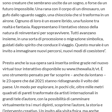
sono creature che sembrano uscite da un sogno, o forse da un
futuro impossibile. Una rana con il corpo di un dinosauro, un
gufo dallo sguardo saggio, una chiocciola che si trasforma in un
airone. Ognuno di loro è un essere ibrido, una fusione tra
realtà e fantasia. Rappresentano il tentativo stesso della
natura di reinventarsi per sopravvivere. Tutti avanzano
insieme, in una sorta di processione o migrazione simbolica,
guidati dallo spirito che conduce il viaggio. Questo murale è un
invito a immaginare nuovi percorsi, nuovi modi di coesistere”.
Presto anche la sua opera sarà inserita online grazie nel nuovo
virtual tour interattivo disponibile su www.thewalla.it/vt. È
uno strumento pensato per far scoprire – anche da lontano –
le 23 opere che dal 2021 stanno ridisegnando il volto del
paese. Un modo per esplorare, in pochi clic, oltre mille metri
quadrati di pareti trasformate da artisti internazionali in
grandi tele d’autore, con la possibilità di camminare
virtualmente tra i muri dipinti, scoprirne l’autore, la storia e
l’intervento creativo. Un invito alla visita fisica, ma anche