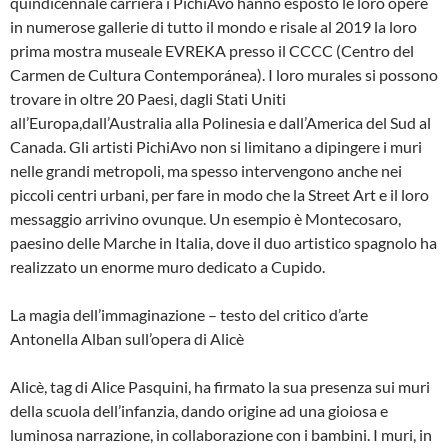
quindicennale carriera i PichiAvo hanno esposto le loro opere
in numerose gallerie di tutto il mondo e risale al 2019 la loro
prima mostra museale EVREKA presso il CCCC (Centro del
Carmen de Cultura Contemporánea). I loro murales si possono
trovare in oltre 20 Paesi, dagli Stati Uniti
all’Europa,dall’Australia alla Polinesia e dall’America del Sud al
Canada. Gli artisti PichiAvo non si limitano a dipingere i muri
nelle grandi metropoli, ma spesso intervengono anche nei
piccoli centri urbani, per fare in modo che la Street Art e il loro
messaggio arrivino ovunque. Un esempio è Montecosaro,
paesino delle Marche in Italia, dove il duo artistico spagnolo ha
realizzato un enorme muro dedicato a Cupido.
La magia dell’immaginazione – testo del critico d’arte
Antonella Alban sull’opera di Alicè
Alicè, tag di Alice Pasquini, ha firmato la sua presenza sui muri
della scuola dell’infanzia, dando origine ad una gioiosa e
luminosa narrazione, in collaborazione con i bambini. I muri, in