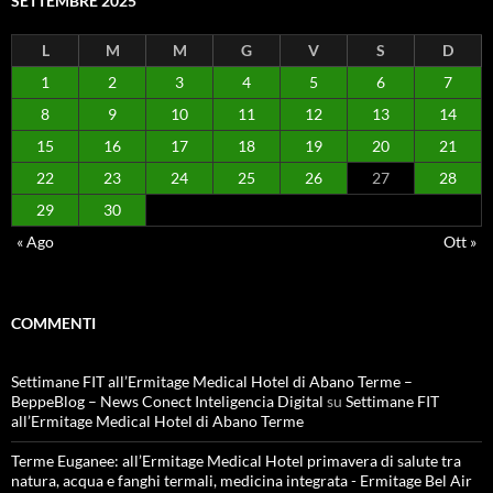
SETTEMBRE 2025
L
M
M
G
V
S
D
1
2
3
4
5
6
7
8
9
10
11
12
13
14
15
16
17
18
19
20
21
22
23
24
25
26
27
28
29
30
« Ago
Ott »
COMMENTI
Settimane FIT all’Ermitage Medical Hotel di Abano Terme –
BeppeBlog – News Conect Inteligencia Digital
su
Settimane FIT
all’Ermitage Medical Hotel di Abano Terme
Terme Euganee: all’Ermitage Medical Hotel primavera di salute tra
natura, acqua e fanghi termali, medicina integrata - Ermitage Bel Air