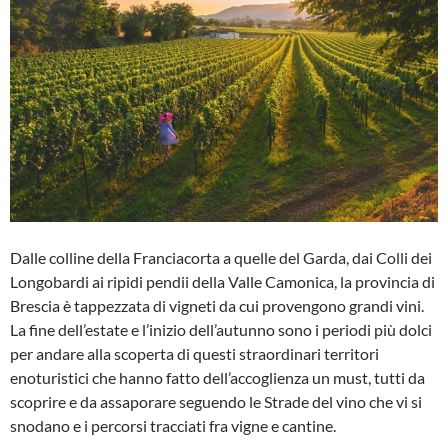
Dalle colline della Franciacorta a quelle del Garda, dai Colli dei
Longobardi ai ripidi pendii della Valle Camonica, la provincia di
Brescia è tappezzata di vigneti da cui provengono grandi vini.
La fine dell’estate e l’inizio dell’autunno sono i periodi più dolci
per andare alla scoperta di questi straordinari territori
enoturistici che hanno fatto dell’accoglienza un must, tutti da
scoprire e da assaporare seguendo le Strade del vino che vi si
snodano e i percorsi tracciati fra vigne e cantine.