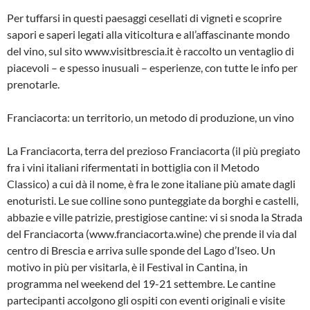
Per tuffarsi in questi paesaggi cesellati di vigneti e scoprire
sapori e saperi legati alla viticoltura e all’affascinante mondo
del vino, sul sito www.visitbrescia.it è raccolto un ventaglio di
piacevoli – e spesso inusuali – esperienze, con tutte le info per
prenotarle.
Franciacorta: un territorio, un metodo di produzione, un vino
La Franciacorta, terra del prezioso Franciacorta (il più pregiato
fra i vini italiani rifermentati in bottiglia con il Metodo
Classico) a cui dà il nome, è fra le zone italiane più amate dagli
enoturisti. Le sue colline sono punteggiate da borghi e castelli,
abbazie e ville patrizie, prestigiose cantine: vi si snoda la Strada
del Franciacorta (www.franciacorta.wine) che prende il via dal
centro di Brescia e arriva sulle sponde del Lago d’Iseo. Un
motivo in più per visitarla, è il Festival in Cantina, in
programma nel weekend del 19-21 settembre. Le cantine
partecipanti accolgono gli ospiti con eventi originali e visite