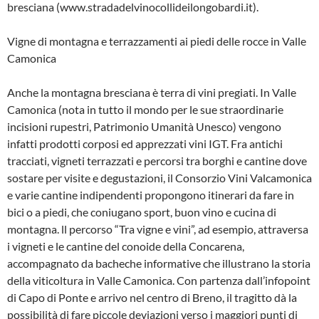
bresciana (www.stradadelvinocollideilongobardi.it).
Vigne di montagna e terrazzamenti ai piedi delle rocce in Valle
Camonica
Anche la montagna bresciana è terra di vini pregiati. In Valle
Camonica (nota in tutto il mondo per le sue straordinarie
incisioni rupestri, Patrimonio Umanità Unesco) vengono
infatti prodotti corposi ed apprezzati vini IGT. Fra antichi
tracciati, vigneti terrazzati e percorsi tra borghi e cantine dove
sostare per visite e degustazioni, il Consorzio Vini Valcamonica
e varie cantine indipendenti propongono itinerari da fare in
bici o a piedi, che coniugano sport, buon vino e cucina di
montagna. ll percorso “Tra vigne e vini”, ad esempio, attraversa
i vigneti e le cantine del conoide della Concarena,
accompagnato da bacheche informative che illustrano la storia
della viticoltura in Valle Camonica. Con partenza dall’infopoint
di Capo di Ponte e arrivo nel centro di Breno, il tragitto dà la
possibilità di fare piccole deviazioni verso i maggiori punti di