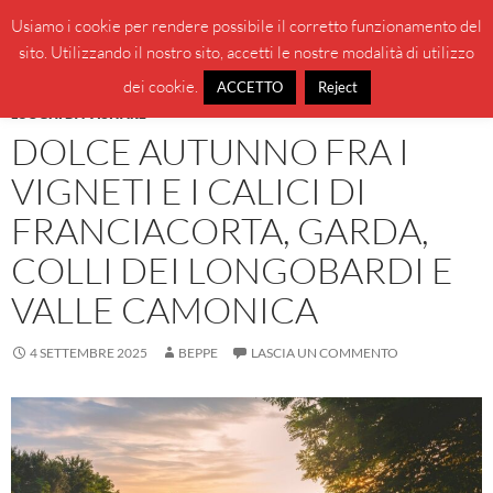
Vai
Cerca
BeppeBlog
Usiamo i cookie per rendere possibile il corretto funzionamento del
al
sito. Utilizzando il nostro sito, accetti le nostre modalità di utilizzo
MENU
contenuto
PRINCI
dei cookie.
ACCETTO
Reject
LUOGHI DA VISITARE
DOLCE AUTUNNO FRA I
VIGNETI E I CALICI DI
FRANCIACORTA, GARDA,
COLLI DEI LONGOBARDI E
VALLE CAMONICA
4 SETTEMBRE 2025
BEPPE
LASCIA UN COMMENTO