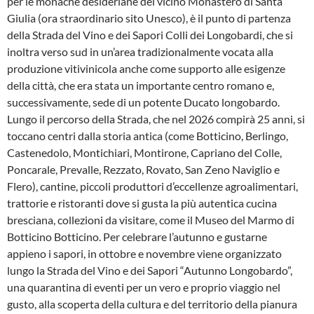
per le monache desideriane del vicino Monastero di Santa
Giulia (ora straordinario sito Unesco), è il punto di partenza
della Strada del Vino e dei Sapori Colli dei Longobardi, che si
inoltra verso sud in un’area tradizionalmente vocata alla
produzione vitivinicola anche come supporto alle esigenze
della città, che era stata un importante centro romano e,
successivamente, sede di un potente Ducato longobardo.
Lungo il percorso della Strada, che nel 2026 compirà 25 anni, si
toccano centri dalla storia antica (come Botticino, Berlingo,
Castenedolo, Montichiari, Montirone, Capriano del Colle,
Poncarale, Prevalle, Rezzato, Rovato, San Zeno Naviglio e
Flero), cantine, piccoli produttori d’eccellenze agroalimentari,
trattorie e ristoranti dove si gusta la più autentica cucina
bresciana, collezioni da visitare, come il Museo del Marmo di
Botticino Botticino. Per celebrare l’autunno e gustarne
appieno i sapori, in ottobre e novembre viene organizzato
lungo la Strada del Vino e dei Sapori “Autunno Longobardo”,
una quarantina di eventi per un vero e proprio viaggio nel
gusto, alla scoperta della cultura e del territorio della pianura