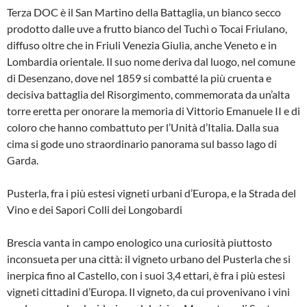
Terza DOC è il San Martino della Battaglia, un bianco secco
prodotto dalle uve a frutto bianco del Tuchì o Tocai Friulano,
diffuso oltre che in Friuli Venezia Giulia, anche Veneto e in
Lombardia orientale. Il suo nome deriva dal luogo, nel comune
di Desenzano, dove nel 1859 si combatté la più cruenta e
decisiva battaglia del Risorgimento, commemorata da un’alta
torre eretta per onorare la memoria di Vittorio Emanuele II e di
coloro che hanno combattuto per l’Unità d’Italia. Dalla sua
cima si gode uno straordinario panorama sul basso lago di
Garda.
Pusterla, fra i più estesi vigneti urbani d’Europa, e la Strada del
Vino e dei Sapori Colli dei Longobardi
Brescia vanta in campo enologico una curiosità piuttosto
inconsueta per una città: il vigneto urbano del Pusterla che si
inerpica fino al Castello, con i suoi 3,4 ettari, è fra i più estesi
vigneti cittadini d’Europa. Il vigneto, da cui provenivano i vini