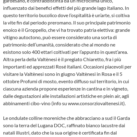
gardesano, è contraddistinta da un microclima unico,
influenzato dai benefici effetti del più grande lago italiano. In
questo territorio bucolico dove l’ospitalità è un’arte, si coltiva
la vite fin dal periodo preromano. Il suo principale patrimonio
enoico è il Groppello, che vi ha trovato patria elettiva: grande
vitigno autoctono, può essere considerato una sorta di
patrimonio dell’umanità, considerato che al mondo ne
esistono solo 400 ettari coltivati per l’appunto in quest’area.
Altra perla della Valtènesi è il pregiato Chiaretto, fra i più
importanti ed apprezzati Rosé italiani. Occasioni piacevoli per
visitare la Valtènesi sono in giugno Valtènesi in Rosa e il 5
ottobre Profumi di mosto, evento diffuso sul territorio, in cui
ciascuna azienda propone esperienze in cantina e in vigneto,
dalle degustazioni alle installazioni artistiche en plein air, agli
abbinamenti cibo-vino (info su www.consorziovaltenesi.it).
Le ondulate colline moreniche che abbracciano a sud il Garda
sono la terra del Lugana DOC, raffinato bianco lacustre dai
natali illustri, dato che la sua origine è certificata fin dal