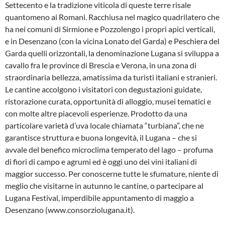
Settecento e la tradizione viticola di queste terre risale
quantomeno ai Romani. Racchiusa nel magico quadrilatero che
ha nei comuni di Sirmione e Pozzolengo i propri apici verticali,
e in Desenzano (con la vicina Lonato del Garda) e Peschiera del
Garda quelli orizzontali, la denominazione Lugana si sviluppa a
cavallo fra le province di Brescia e Verona, in una zona di
straordinaria bellezza, amatissima da turisti italiani e stranieri.
Le cantine accolgono i visitatori con degustazioni guidate,
ristorazione curata, opportunità di alloggio, musei tematici e
con molte altre piacevoli esperienze. Prodotto da una
particolare varietà d’uva locale chiamata “turbiana”, che ne
garantisce struttura e buona longevità, il Lugana – che si
avvale del benefico microclima temperato del lago – profuma
di fiori di campo e agrumi ed è oggi uno dei vini italiani di
maggior successo. Per conoscerne tutte le sfumature, niente di
meglio che visitarne in autunno le cantine, o partecipare al
Lugana Festival, imperdibile appuntamento di maggio a
Desenzano (www.consorziolugana.it).