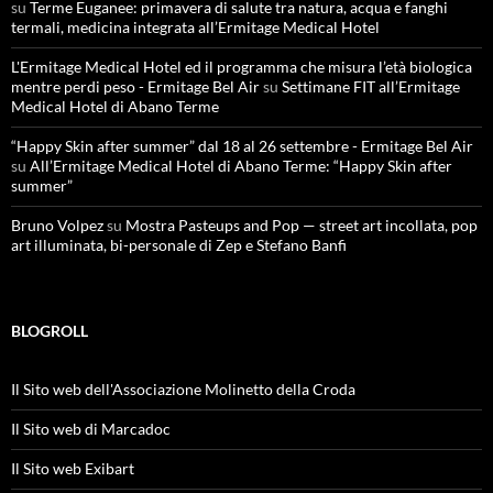
su
Terme Euganee: primavera di salute tra natura, acqua e fanghi
termali, medicina integrata all’Ermitage Medical Hotel
L'Ermitage Medical Hotel ed il programma che misura l’età biologica
mentre perdi peso - Ermitage Bel Air
su
Settimane FIT all’Ermitage
Medical Hotel di Abano Terme
“Happy Skin after summer” dal 18 al 26 settembre - Ermitage Bel Air
su
All’Ermitage Medical Hotel di Abano Terme: “Happy Skin after
summer”
Bruno Volpez
su
Mostra Pasteups and Pop — street art incollata, pop
art illuminata, bi-personale di Zep e Stefano Banfi
BLOGROLL
Il Sito web dell'Associazione Molinetto della Croda
Il Sito web di Marcadoc
Il Sito web Exibart