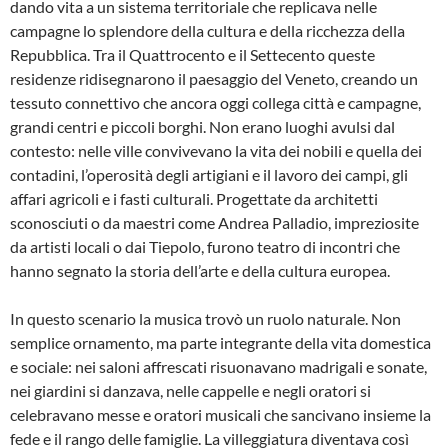
dando vita a un sistema territoriale che replicava nelle
campagne lo splendore della cultura e della ricchezza della
Repubblica. Tra il Quattrocento e il Settecento queste
residenze ridisegnarono il paesaggio del Veneto, creando un
tessuto connettivo che ancora oggi collega città e campagne,
grandi centri e piccoli borghi. Non erano luoghi avulsi dal
contesto: nelle ville convivevano la vita dei nobili e quella dei
contadini, l’operosità degli artigiani e il lavoro dei campi, gli
affari agricoli e i fasti culturali. Progettate da architetti
sconosciuti o da maestri come Andrea Palladio, impreziosite
da artisti locali o dai Tiepolo, furono teatro di incontri che
hanno segnato la storia dell’arte e della cultura europea.
In questo scenario la musica trovò un ruolo naturale. Non
semplice ornamento, ma parte integrante della vita domestica
e sociale: nei saloni affrescati risuonavano madrigali e sonate,
nei giardini si danzava, nelle cappelle e negli oratori si
celebravano messe e oratori musicali che sancivano insieme la
fede e il rango delle famiglie. La villeggiatura diventava così