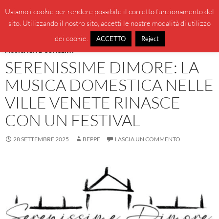
Vai
Cerca
BeppeBlog
Usiamo i cookie per rendere possibile il corretto funzionamento del
al
sito. Utilizzando il nostro sito, accetti le nostre modalità di utilizzo
MENU
contenuto
PRINCI
dei cookie.
ACCETTO
Reject
MUSICA LIVE-CONCERTI
SERENISSIME DIMORE: LA
MUSICA DOMESTICA NELLE
VILLE VENETE RINASCE
CON UN FESTIVAL
28 SETTEMBRE 2025
BEPPE
LASCIA UN COMMENTO