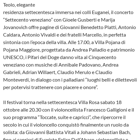
Teolo, elegante
residenza settecentesca immersa nei colli Euganei, il concerto
“Settecento veneziano” con Gioele Gusberti e Marija
Jovanovich offre pagine di Giovanni Benedetto Platti, Antonio
Caldara, Antonio Vivaldi e dei fratelli Marcello, in perfetta
sintonia con l’epoca della villa. Alle 17.00, a Villa Pojana di
Pojana Maggiore, progettata da Andrea Palladio e patrimonio
UNESCO, i Pifari del Doge danno vita al Cinquecento
veneziano con musiche di Annibale Padovano, Andrea
Gabrieli, Adrian Willaert, Claudio Merulo e Claudio
Monteverdi, in dialogo con i palladiani “luoghi belli e dilettevoli
per potervisi trattenere con piacere e onore”.
Il festival torna nella settecentesca Villa Rosa sabato 18
ottobre alle 20.30 con il violoncellista Francesco Galligioni e il
suo programma “Toccate, suite e capricci”, che ripercorre il
secolo in cui il violoncello conquistò finalmente un ruolo da
solista: da Giovanni Battista Vitali a Johann Sebastian Bach,
fino ai capricci di Evaristo Felice Dall’Abaco, violoncellista e