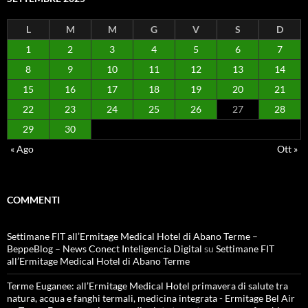
L
M
M
G
V
S
D
1
2
3
4
5
6
7
8
9
10
11
12
13
14
15
16
17
18
19
20
21
22
23
24
25
26
27
28
29
30
« Ago
Ott »
COMMENTI
Settimane FIT all’Ermitage Medical Hotel di Abano Terme –
BeppeBlog – News Conect Inteligencia Digital
su
Settimane FIT
all’Ermitage Medical Hotel di Abano Terme
Terme Euganee: all’Ermitage Medical Hotel primavera di salute tra
natura, acqua e fanghi termali, medicina integrata - Ermitage Bel Air