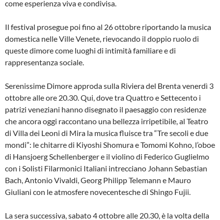
come esperienza viva e condivisa.
Il festival prosegue poi fino al 26 ottobre riportando la musica
domestica nelle Ville Venete, rievocando il doppio ruolo di
queste dimore come luoghi di intimità familiare e di
rappresentanza sociale.
Serenissime Dimore approda sulla Riviera del Brenta venerdì 3
ottobre alle ore 20.30. Qui, dove tra Quattro e Settecento i
patrizi veneziani hanno disegnato il paesaggio con residenze
che ancora oggi raccontano una bellezza irripetibile, al Teatro
di Villa dei Leoni di Mira la musica fluisce tra “Tre secoli e due
mondi”: le chitarre di Kiyoshi Shomura e Tomomi Kohno, l’oboe
di Hansjoerg Schellenberger e il violino di Federico Guglielmo
con i Solisti Filarmonici Italiani intrecciano Johann Sebastian
Bach, Antonio Vivaldi, Georg Philipp Telemann e Mauro
Giuliani con le atmosfere novecentesche di Shingo Fujii.
La sera successiva, sabato 4 ottobre alle 20.30, è la volta della