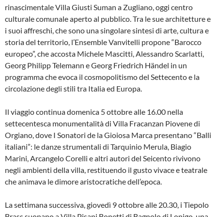
rinascimentale Villa Giusti Suman a Zugliano, oggi centro
culturale comunale aperto al pubblico. Tra le sue architetture e
i suoi affreschi, che sono una singolare sintesi di arte, cultura e
storia del territorio, l’Ensemble Vanvitelli propone “Barocco
europeo”, che accosta Michele Mascitti, Alessandro Scarlatti,
Georg Philipp Telemann e Georg Friedrich Händel in un
programma che evoca il cosmopolitismo del Settecento e la
circolazione degli stili tra Italia ed Europa.
Il viaggio continua domenica 5 ottobre alle 16.00 nella
settecentesca monumentalità di Villa Fracanzan Piovene di
Orgiano, dove I Sonatori de la Gioiosa Marca presentano “Balli
italiani”: le danze strumentali di Tarquinio Merula, Biagio
Marini, Arcangelo Corelli e altri autori del Seicento rivivono
negli ambienti della villa, restituendo il gusto vivace e teatrale
che animava le dimore aristocratiche dell’epoca.
La settimana successiva, giovedì 9 ottobre alle 20.30, i Tiepolo
Brass suonano a Villa Pisani Bonetti di Bagnolo di Lonigo, una