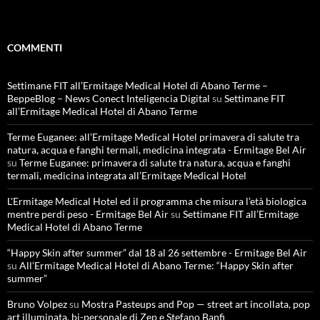
COMMENTI
Settimane FIT all’Ermitage Medical Hotel di Abano Terme –
BeppeBlog – News Conect Inteligencia Digital
su
Settimane FIT
all’Ermitage Medical Hotel di Abano Terme
Terme Euganee: all’Ermitage Medical Hotel primavera di salute tra
natura, acqua e fanghi termali, medicina integrata - Ermitage Bel Air
su
Terme Euganee: primavera di salute tra natura, acqua e fanghi
termali, medicina integrata all’Ermitage Medical Hotel
L'Ermitage Medical Hotel ed il programma che misura l’età biologica
mentre perdi peso - Ermitage Bel Air
su
Settimane FIT all’Ermitage
Medical Hotel di Abano Terme
“Happy Skin after summer” dal 18 al 26 settembre - Ermitage Bel Air
su
All’Ermitage Medical Hotel di Abano Terme: “Happy Skin after
summer”
Bruno Volpez
su
Mostra Pasteups and Pop — street art incollata, pop
art illuminata, bi-personale di Zep e Stefano Banfi