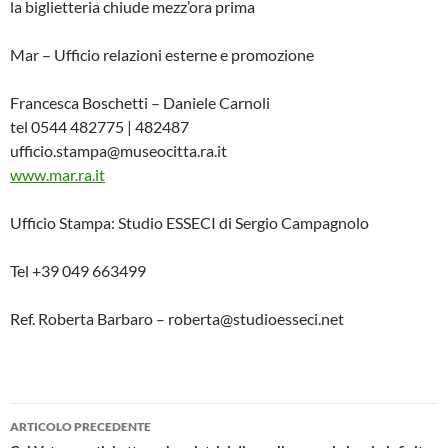
la biglietteria chiude mezz’ora prima
Mar – Ufficio relazioni esterne e promozione
Francesca Boschetti – Daniele Carnoli
tel 0544 482775 | 482487
ufficio.stampa@museocitta.ra.it
www.mar.ra.it
Ufficio Stampa: Studio ESSECI di Sergio Campagnolo
Tel +39 049 663499
Ref. Roberta Barbaro – roberta@studioesseci.net
Navigazione
ARTICOLO PRECEDENTE