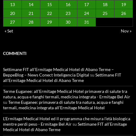
13
14
15
16
17
18
19
20
21
22
23
24
25
26
27
28
29
30
31
« Set
Nov »
COMMENTI
Settimane FIT all’Ermitage Medical Hotel di Abano Terme –
BeppeBlog – News Conect Inteligencia Digital
su
Settimane FIT
all’Ermitage Medical Hotel di Abano Terme
Terme Euganee: all’Ermitage Medical Hotel primavera di salute tra
natura, acqua e fanghi termali, medicina integrata - Ermitage Bel Air
su
Terme Euganee: primavera di salute tra natura, acqua e fanghi
termali, medicina integrata all’Ermitage Medical Hotel
L'Ermitage Medical Hotel ed il programma che misura l’età biologica
mentre perdi peso - Ermitage Bel Air
su
Settimane FIT all’Ermitage
Medical Hotel di Abano Terme