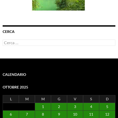
CERCA
Ricerca
per:
CALENDARIO
OTTOBRE 2025
L
M
M
G
V
S
D
1
2
3
4
5
6
7
8
9
10
11
12