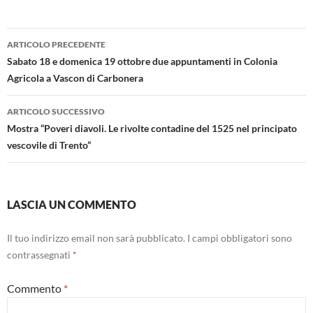
Navigazione
ARTICOLO PRECEDENTE
articolo
Sabato 18 e domenica 19 ottobre due appuntamenti in Colonia
Agricola a Vascon di Carbonera
ARTICOLO SUCCESSIVO
Mostra “Poveri diavoli. Le rivolte contadine del 1525 nel principato
vescovile di Trento”
LASCIA UN COMMENTO
Il tuo indirizzo email non sarà pubblicato.
I campi obbligatori sono
contrassegnati
*
Commento
*