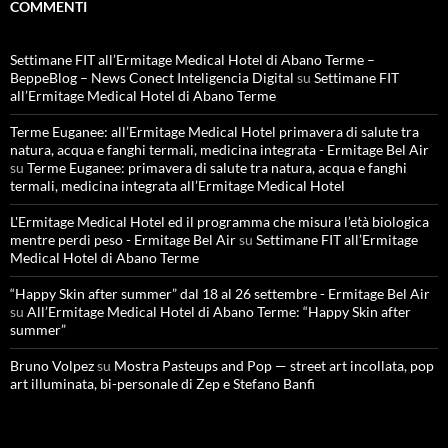
COMMENTI
Settimane FIT all’Ermitage Medical Hotel di Abano Terme –
BeppeBlog – News Conect Inteligencia Digital
su
Settimane FIT
all’Ermitage Medical Hotel di Abano Terme
Terme Euganee: all’Ermitage Medical Hotel primavera di salute tra
natura, acqua e fanghi termali, medicina integrata - Ermitage Bel Air
su
Terme Euganee: primavera di salute tra natura, acqua e fanghi
termali, medicina integrata all’Ermitage Medical Hotel
L'Ermitage Medical Hotel ed il programma che misura l’età biologica
mentre perdi peso - Ermitage Bel Air
su
Settimane FIT all’Ermitage
Medical Hotel di Abano Terme
“Happy Skin after summer” dal 18 al 26 settembre - Ermitage Bel Air
su
All’Ermitage Medical Hotel di Abano Terme: “Happy Skin after
summer”
Bruno Volpez
su
Mostra Pasteups and Pop — street art incollata, pop
art illuminata, bi-personale di Zep e Stefano Banfi