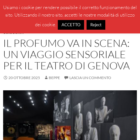
Vai
Cerca
BeppeBlog
Usiamo i cookie per rendere possibile il corretto funzionamento del
al
sito. Utilizzando il nostro sito, accetti le nostre modalità di utilizzo
MENU
contenuto
PRINCI
dei cookie.
ACCETTO
Reject
CURIOSITÀ
IL PROFUMO VA IN SCENA:
UN VIAGGIO SENSORIALE
PER IL TEATRO DI GENOVA
20 OTTOBRE 2025
BEPPE
LASCIA UN COMMENTO