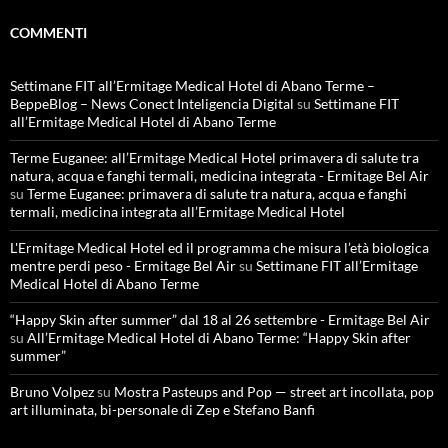
COMMENTI
Settimane FIT all’Ermitage Medical Hotel di Abano Terme –
BeppeBlog – News Conect Inteligencia Digital
su
Settimane FIT
all’Ermitage Medical Hotel di Abano Terme
Terme Euganee: all’Ermitage Medical Hotel primavera di salute tra
natura, acqua e fanghi termali, medicina integrata - Ermitage Bel Air
su
Terme Euganee: primavera di salute tra natura, acqua e fanghi
termali, medicina integrata all’Ermitage Medical Hotel
L'Ermitage Medical Hotel ed il programma che misura l’età biologica
mentre perdi peso - Ermitage Bel Air
su
Settimane FIT all’Ermitage
Medical Hotel di Abano Terme
“Happy Skin after summer” dal 18 al 26 settembre - Ermitage Bel Air
su
All’Ermitage Medical Hotel di Abano Terme: “Happy Skin after
summer”
Bruno Volpez
su
Mostra Pasteups and Pop — street art incollata, pop
art illuminata, bi-personale di Zep e Stefano Banfi