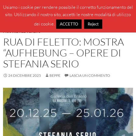
Vai
Cerca
BeppeBlog
Usiamo i cookie per rendere possibile il corretto funzionamento del
al
sito. Utilizzando il nostro sito, accetti le nostre modalità di utilizzo
MENU
contenuto
PRINCI
dei cookie.
ACCETTO
Reject
MOSTRE NEL VENETO
RUA DI FELETTO: MOSTRA
“AUFHEBUNG – OPERE DI
STEFANIA SERIO
24 DICEMBRE 2025
BEPPE
LASCIA UN COMMENTO