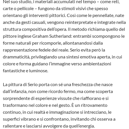
Nel suo studio, i materiali accumulati nel tempo – come reti,
carte o pellicole – fungono da stimoli visivi che spesso
orientano gli interventi pittorici. Così come le pennellate, nate
anche da gesti casuali, vengono reinterpretate e integrate nella
struttura compositiva dell’opera. Il metodo richiama quello del
pittore inglese Graham Sutherland: entrambi scompongono le
forme naturali per ricomporle, allontanandosi dalla
rappresentazione fedele del reale. Serio evita però la
drammaticità, privilegiando una sintesi emotiva aperta, in cui
colore e forma guidano l’immagine verso ambientazioni
fantastiche e luminose.
La pittura di Serio porta con sé una freschezza che nasce
dall’infanzia, non come ricordo fermo, ma come scoperta
sorprendente di esperienze vissute che riaffiorano e si
trasformano nel colore e nel gesto. È un ritrovamento
continuo, in cui realtà e immaginazione si intrecciano, le
superfici vibrano e si confrontano, invitando chi osserva a
rallentare e lasciarsi avvolgere da quell’energia.