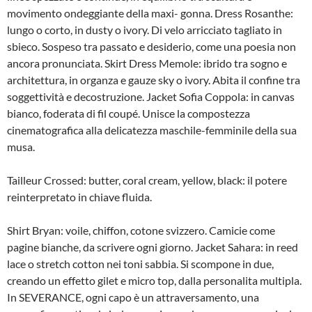
movimento ondeggiante della maxi- gonna. Dress Rosanthe:
lungo o corto, in dusty o ivory. Di velo arricciato tagliato in
sbieco. Sospeso tra passato e desiderio, come una poesia non
ancora pronunciata. Skirt Dress Memole: ibrido tra sogno e
architettura, in organza e gauze sky o ivory. Abita il confine tra
soggettività e decostruzione. Jacket Sofia Coppola: in canvas
bianco, foderata di fil coupé. Unisce la compostezza
cinematografica alla delicatezza maschile-femminile della sua
musa.
Tailleur Crossed: butter, coral cream, yellow, black: il potere
reinterpretato in chiave fluida.
Shirt Bryan: voile, chiffon, cotone svizzero. Camicie come
pagine bianche, da scrivere ogni giorno. Jacket Sahara: in reed
lace o stretch cotton nei toni sabbia. Si scompone in due,
creando un effetto gilet e micro top, dalla personalita multipla.
In SEVERANCE, ogni capo è un attraversamento, una