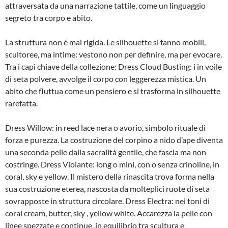
attraversata da una narrazione tattile, come un linguaggio
segreto tra corpo e abito.
La struttura non è mai rigida. Le silhouette si fanno mobili,
scultoree, ma intime: vestono non per definire, ma per evocare.
Tra i capi chiave della collezione: Dress Cloud Busting: i in voile
di seta polvere, avvolge il corpo con leggerezza mistica. Un
abito che fluttua come un pensiero e si trasforma in silhouette
rarefatta.
Dress Willow: in reed lace nera o avorio, simbolo rituale di
forza e purezza. La costruzione del corpino a nido d’ape diventa
una seconda pelle dalla sacralità gentile, che fascia ma non
costringe. Dress Violante: long o mini, con o senza crinoline, in
coral, sky e yellow. Il mistero della rinascita trova forma nella
sua costruzione eterea, nascosta da molteplici ruote di seta
sovrapposte in struttura circolare. Dress Electra: nei toni di
coral cream, butter, sky , yellow white. Accarezza la pelle con
linee spezzate e continue, in equilibrio tra scultura e