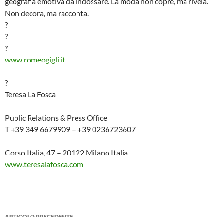
geografia emotiva da indossare. La moda non copre, ma rivela.
Non decora, ma racconta.
?
?
?
www.romeogigli.it
?
Teresa La Fosca
Public Relations & Press Office
T +39 349 6679909 – +39 0236723607
Corso Italia, 47 – 20122 Milano Italia
www.teresalafosca.com
Navigazione
ARTICOLO PRECEDENTE