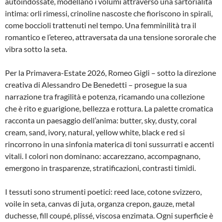
autoindossate, modellano i volumi attraverso una sartorialità
intima: orli rimessi, crinoline nascoste che fioriscono in spirali,
come boccioli trattenuti nel tempo. Una femminilità tra il
romantico e l’etereo, attraversata da una tensione sororale che
vibra sotto la seta.
Per la Primavera-Estate 2026, Romeo Gigli – sotto la direzione
creativa di Alessandro De Benedetti – prosegue la sua
narrazione tra fragilità e potenza, ricamando una collezione
che è rito e guarigione, bellezza e rottura. La palette cromatica
racconta un paesaggio dell’anima: butter, sky, dusty, coral
cream, sand, ivory, natural, yellow white, black e red si
rincorrono in una sinfonia materica di toni sussurrati e accenti
vitali. I colori non dominano: accarezzano, accompagnano,
emergono in trasparenze, stratificazioni, contrasti timidi.
I tessuti sono strumenti poetici: reed lace, cotone svizzero,
voile in seta, canvas di juta, organza crepon, gauze, metal
duchesse, fill coupé, plissé, viscosa enzimata. Ogni superficie è