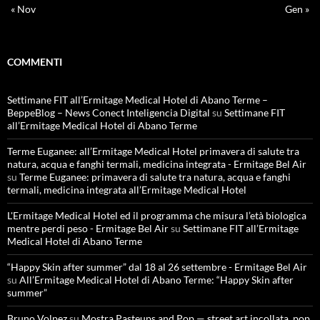
« Nov
Gen »
COMMENTI
Settimane FIT all’Ermitage Medical Hotel di Abano Terme –
BeppeBlog – News Conect Inteligencia Digital
su
Settimane FIT
all’Ermitage Medical Hotel di Abano Terme
Terme Euganee: all’Ermitage Medical Hotel primavera di salute tra
natura, acqua e fanghi termali, medicina integrata - Ermitage Bel Air
su
Terme Euganee: primavera di salute tra natura, acqua e fanghi
termali, medicina integrata all’Ermitage Medical Hotel
L'Ermitage Medical Hotel ed il programma che misura l’età biologica
mentre perdi peso - Ermitage Bel Air
su
Settimane FIT all’Ermitage
Medical Hotel di Abano Terme
“Happy Skin after summer” dal 18 al 26 settembre - Ermitage Bel Air
su
All’Ermitage Medical Hotel di Abano Terme: “Happy Skin after
summer”
Bruno Volpez
su
Mostra Pasteups and Pop — street art incollata, pop