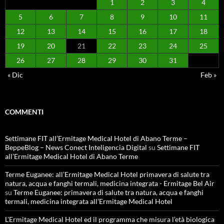
1
2
3
4
5
6
7
8
9
10
11
12
13
14
15
16
17
18
19
20
21
22
23
24
25
26
27
28
29
30
31
« Dic
Feb »
COMMENTI
Settimane FIT all’Ermitage Medical Hotel di Abano Terme –
BeppeBlog – News Conect Inteligencia Digital
su
Settimane FIT
all’Ermitage Medical Hotel di Abano Terme
Terme Euganee: all’Ermitage Medical Hotel primavera di salute tra
natura, acqua e fanghi termali, medicina integrata - Ermitage Bel Air
su
Terme Euganee: primavera di salute tra natura, acqua e fanghi
termali, medicina integrata all’Ermitage Medical Hotel
L'Ermitage Medical Hotel ed il programma che misura l’età biologica