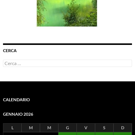
CERCA
Ricerca
per:
CALENDARIO
GENNAIO 2026
L
M
M
G
V
S
D