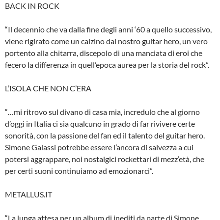
BACK IN ROCK
“Il decennio che va dalla fine degli anni ‘60 a quello successivo,
viene rigirato come un calzino dal nostro guitar hero, un vero
portento alla chitarra, discepolo di una manciata di eroi che
fecero la differenza in quell’epoca aurea per la storia del rock”.
L’ISOLA CHE NON C’ERA
“…mi ritrovo sul divano di casa mia, incredulo che al giorno
d’oggi in Italia ci sia qualcuno in grado di far rivivere certe
sonorità, con la passione del fan ed il talento del guitar hero.
Simone Galassi potrebbe essere l’ancora di salvezza a cui
potersi aggrappare, noi nostalgici rockettari di mezz’età, che
per certi suoni continuiamo ad emozionarci”.
METALLUS.IT
“La lunga attesa per un album di inediti da parte di Simone