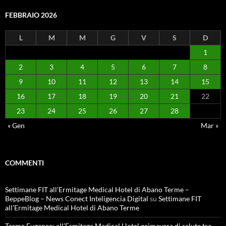
FEBBRAIO 2026
L
M
M
G
V
S
D
1
2
3
4
5
6
7
8
9
10
11
12
13
14
15
16
17
18
19
20
21
22
23
24
25
26
27
28
« Gen
Mar »
COMMENTI
Settimane FIT all’Ermitage Medical Hotel di Abano Terme –
BeppeBlog – News Conect Inteligencia Digital
su
Settimane FIT
all’Ermitage Medical Hotel di Abano Terme
Terme Euganee: all’Ermitage Medical Hotel primavera di salute tra