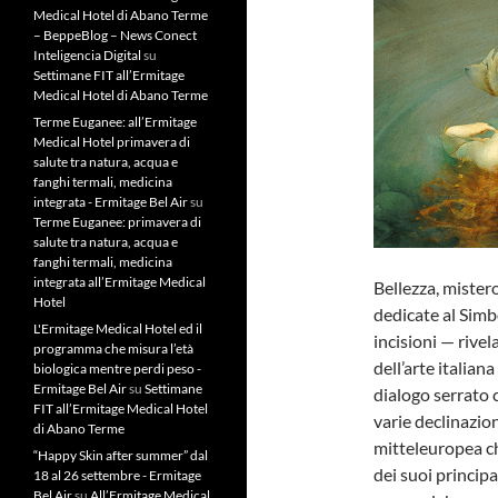
Medical Hotel di Abano Terme
– BeppeBlog – News Conect
Inteligencia Digital
su
Settimane FIT all’Ermitage
Medical Hotel di Abano Terme
Terme Euganee: all’Ermitage
Medical Hotel primavera di
salute tra natura, acqua e
fanghi termali, medicina
integrata - Ermitage Bel Air
su
Terme Euganee: primavera di
salute tra natura, acqua e
fanghi termali, medicina
integrata all’Ermitage Medical
Bellezza, mister
Hotel
dedicate al Simbo
L'Ermitage Medical Hotel ed il
incisioni — rivel
programma che misura l’età
dell’arte italian
biologica mentre perdi peso -
Ermitage Bel Air
su
Settimane
dialogo serrato
FIT all’Ermitage Medical Hotel
varie declinazion
di Abano Terme
mitteleuropea c
“Happy Skin after summer” dal
dei suoi principa
18 al 26 settembre - Ermitage
Bel Air
su
All’Ermitage Medical