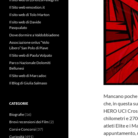
Il Sito web emoxtion.it
Il sito web di Tolo Marton
Il sito web di Davide
Pasqualato
Dove dormire a Valdobbiadene
Associazione onlus “Volo
Libero” San Polo di Piave
Il Sito web di Paola Volpato
Parco Nazionale Dolomiti
Bellunesi
Il Sito web di Marcadoc
Il Blog di Giulia Salmaso
Mancano poche s
che, in questa s
CATEGORIE
HERO UCI Cross
Biografie
(16)
chilometri e 2700
Brevi recensioni dei Film
(2)
atleti Elite e i 
Corsi e Concorsi
(37)
appuntamento, u
Curiosità
(491)