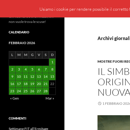
Cerca
BeppeBlog
Usiamo i cookie per rendere possibile il corretto f
Vai
Chi vuol fare trova i mezzi, chi
non vuole trova le scuse!
al
contenuto
CALENDARIO
Archivi giornal
FEBBRAIO 2026
L
M
M
G
V
S
D
MOSTRE FUORI RE
1
IL SIM
2
3
4
5
6
7
8
9
10
11
12
13
14
15
ORIGIN
16
17
18
19
20
21
22
NUOVA 
23
24
25
26
27
28
« Gen
Mar »
1 FEBBRAIO 202
COMMENTI
Settimane FIT all’Ermitage