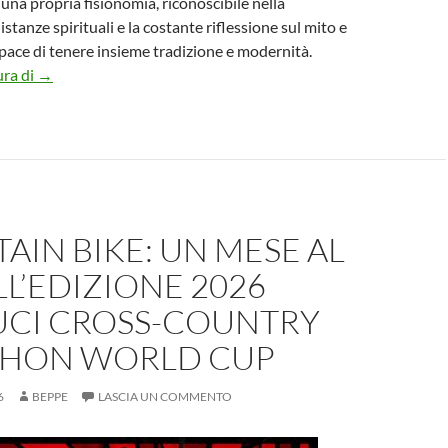
una propria fisionomia, riconoscibile nella
stanze spirituali e la costante riflessione sul mito e
pace di tenere insieme tradizione e modernità.
Il Simbolismo in Italia Origini e sviluppi di una nuova estet
ura di
→
IN BIKE: UN MESE AL
LL’EDIZIONE 2026
UCI CROSS-COUNTRY
HON WORLD CUP
6
BEPPE
LASCIA UN COMMENTO