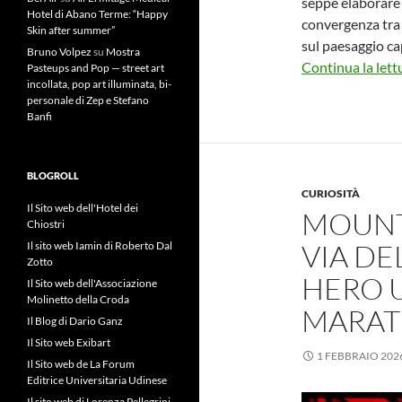
seppe elaborare 
Hotel di Abano Terme: “Happy
convergenza tra i
Skin after summer”
sul paesaggio ca
Bruno Volpez
su
Mostra
Continua la lett
Pasteups and Pop — street art
incollata, pop art illuminata, bi-
personale di Zep e Stefano
Banfi
BLOGROLL
CURIOSITÀ
Il Sito web dell'Hotel dei
MOUNTA
Chiostri
VIA DE
Il sito web Iamin di Roberto Dal
Zotto
HERO 
Il Sito web dell'Associazione
Molinetto della Croda
MARAT
Il Blog di Dario Ganz
Il Sito web Exibart
1 FEBBRAIO 202
Il Sito web de La Forum
Editrice Universitaria Udinese
Il sito web di Lorenza Pellegrini