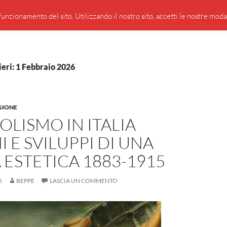
PRESENTAZIONE DI GIUSEPPE BORSOI
SEGNALAZIO
unzionamento del sito. Utilizzando il nostro sito, accetti le nostre modali
ieri: 1 Febbraio 2026
GIONE
BOLISMO IN ITALIA
I E SVILUPPI DI UNA
ESTETICA 1883-1915
6
BEPPE
LASCIA UN COMMENTO