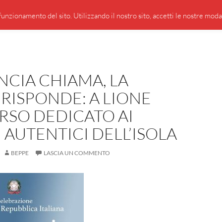
PRESENTAZIONE DI GIUSEPPE BORSOI
SEGNALAZIO
unzionamento del sito. Utilizzando il nostro sito, accetti le nostre modali
NCIA CHIAMA, LA
A RISPONDE: A LIONE
RSO DEDICATO AI
 AUTENTICI DELL’ISOLA
BEPPE
LASCIA UN COMMENTO