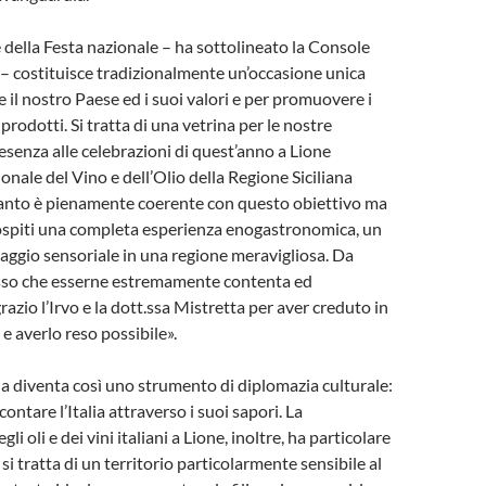
 della Festa nazionale – ha sottolineato la Console
– costituisce tradizionalmente un’occasione unica
e il nostro Paese ed i suoi valori e per promuovere i
e prodotti. Si tratta di una vetrina per le nostre
resenza alle celebrazioni di quest’anno a Lione
ionale del Vino e dell’Olio della Regione Siciliana
anto è pienamente coerente con questo obiettivo ma
i ospiti una completa esperienza enogastronomica, un
iaggio sensoriale in una regione meravigliosa. Da
osso che esserne estremamente contenta ed
razio l’Irvo e la dott.ssa Mistretta per aver creduto in
e averlo reso possibile».
 diventa così uno strumento di diplomazia culturale:
ntare l’Italia attraverso i suoi sapori. La
li oli e dei vini italiani a Lione, inoltre, ha particolare
si tratta di un territorio particolarmente sensibile al