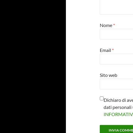
Nome
*
Email
*
Sito web
Dichiaro di av
dati personal
INFORMATI