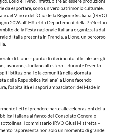
co. L’olio e il vino, infatti, oltre ad essere produzioni
arie da esportare, sono un vero patrimonio culturale.
ale del Vino e dell’Olio della Regione Siciliana (IRVO)
ugno 2026 all’ Hôtel du Département della Préfecture
ambito della Festa nazionale italiana organizzata dal
le d’Italia presenta in Francia, a Lione, un percorso
lia.
rale di Lione – punto di riferimento ufficiale per gli
no, lavorano, studiano all’estero – durante l’evento
spiti istituzionali e la comunità nella giornata
esta della Repubblica Italiana” a Lione facendo
ra, l’ospitalità e i sapori ambasciatori del Made in
rmente lieti di prendere parte alle celebrazioni della
bblica Italiana al fianco del Consolato Generale
 – sottolinea il commissario IRVO Giusi Mistretta –
mento rappresenta non solo un momento di grande