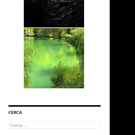
CERCA
Ricerca
per: