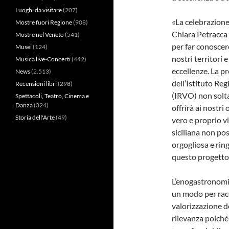
Luoghi da visitare
(207)
«La celebrazione
Mostre fuori Regione
(908)
Chiara Petracca 
Mostre nel Veneto
(541)
per far conoscer
Musei
(124)
nostri territori 
Musica live-Concerti
(442)
eccellenze. La p
News
(2.513)
dell’Istituto Reg
Recensioni libri
(298)
(IRVO) non solt
Spettacoli, Teatro, Cinema e
Danza
(324)
offrirà ai nostr
Storia dell'Arte
(49)
vero e proprio v
siciliana non p
orgogliosa e ring
questo progetto 
L’enogastronomia
un modo per racco
valorizzazione deg
rilevanza poiché 