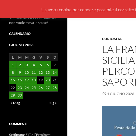
Cerca
BeppeBlog
Usiamo i cookie per rendere possibile il corretto f
Vai
Chi vuol fare trova i mezzi, chi
non vuole trova le scuse!
al
contenuto
CALENDARIO
CURIOSITÀ
GIUGNO 2026
LA FRA
SICILI
L
M
M
G
V
S
D
1
2
3
4
5
6
7
PERCO
8
9
10
11
12
13
14
SAPORI
15
16
17
18
19
20
21
22
23
24
25
26
27
28
1 GIUGNO 2026
29
30
« Mag
Lug »
COMMENTI
Settimane FIT all’Ermitage