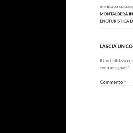
ARTICOLO SUCCES
MONTALBERA INV
ENOTURISTICA 
LASCIA UN 
Il tuo indirizzo e
contrassegnati
*
Commento
*