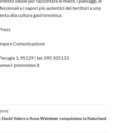
ontesto ideale per raccontare le filiere, i paesaggi, le
sionali e i sapori più autentici dei territori a una
enta alla cultura gastronomica.
 Press
tampa e Comunicazione
erugia 1, 95129 | tel. 095 505133
 www.i-pressnews.it
one
ENTE
avid Valero e Anna Weinbeer conquistano la Naturland