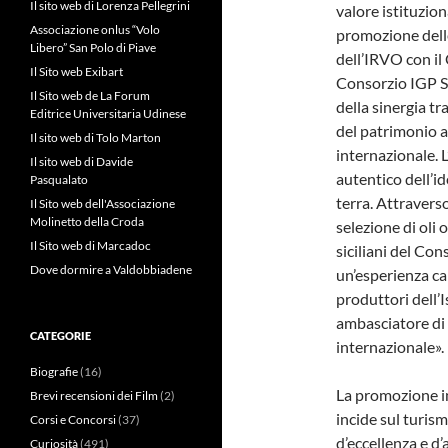
Il sito web di Lorenza Pellegrini
valore istituzio
Associazione onlus “Volo
promozione delle
Libero” San Polo di Piave
dell’IRVO con il
Il Sito web Exibart
Consorzio IGP Sic
Il Sito web de La Forum
della sinergia tr
Editrice Universitaria Udinese
del patrimonio a
Il sito web di Tolo Marton
internazionale. L
Il sito web di Davide
autentico dell’id
Pasqualato
terra. Attravers
Il Sito web dell'Associazione
Molinetto della Croda
selezione di oli o
Il Sito web di Marcadoc
siciliani del Con
Dove dormire a Valdobbiadene
un’esperienza cap
produttori dell’I
ambasciatore di 
CATEGORIE
internazionale».
Biografie
(16)
La promozione int
Brevi recensioni dei Film
(2)
incide sul turis
Corsi e Concorsi
(37)
d’eccellenza e d
Curiosità
(491)