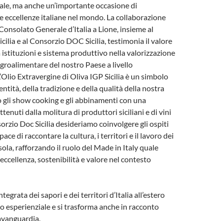
nale, ma anche un’importante occasione di
 eccellenze italiane nel mondo. La collaborazione
 Consolato Generale d’Italia a Lione, insieme al
ilia e al Consorzio DOC Sicilia, testimonia il valore
a istituzioni e sistema produttivo nella valorizzazione
groalimentare del nostro Paese a livello
’Olio Extravergine di Oliva IGP Sicilia è un simbolo
entità, della tradizione e della qualità della nostra
o gli show cooking e gli abbinamenti con una
ttenuti dalla molitura di produttori siciliani e di vini
sorzio Doc Sicilia desideriamo coinvolgere gli ospiti
ace di raccontare la cultura, i territori e il lavoro dei
sola, rafforzando il ruolo del Made in Italy quale
eccellenza, sostenibilità e valore nel contesto
egrata dei sapori e dei territori d’Italia all’estero
mo esperienziale e si trasforma anche in racconto
’avanguardia.