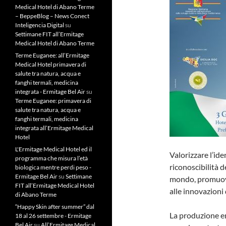
Medical Hotel di Abano Terme
– BeppeBlog – News Conect
Inteligencia Digital
su
Settimane FIT all’Ermitage
Medical Hotel di Abano Terme
Terme Euganee: all’Ermitage
Medical Hotel primavera di
salute tra natura, acqua e
fanghi termali, medicina
integrata - Ermitage Bel Air
su
Terme Euganee: primavera di
salute tra natura, acqua e
fanghi termali, medicina
integrata all’Ermitage Medical
Hotel
L'Ermitage Medical Hotel ed il
Valorizzare l’ide
programma che misura l’età
riconoscibilità 
biologica mentre perdi peso -
Ermitage Bel Air
su
Settimane
mondo, promuoven
FIT all’Ermitage Medical Hotel
alle innovazioni d
di Abano Terme
“Happy Skin after summer” dal
La produzione e
18 al 26 settembre - Ermitage
Bel Air
su
All’Ermitage Medical