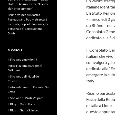
un valore strategi
Hotel di Abano Terme: “Happy
italiane identit
Skin after summer”
L’Istituto Region
Bruno Volpez
su
Mostra
– mercoledì 3 gi
Pasteups and Pop — street art
incollata, pop art illuminata, bi-
du Rhône – nell’
personale di Zep e Stefano
Consolato Genera
Banfi
dedicato alla Sici
Il Consolato Gene
BLOGROLL
italiani che vivo
Il Sito web emoxtion.it
coinvolgerà gli o
Parco Nazionale Dolomiti
dedicata alla “F
Bellunesi
emergere la cultu
Il Sito web dell'Hotel dei
Italy.
Chiostri
Il sito web Iamin di Roberto Dal
Zotto
«Siamo particola
Il Sito web di Paola Volpato
Festa della Repu
Il Blog di Dario Ganz
d’Italia a Lione
Il Blog di Giulia Salmaso
questo appunta