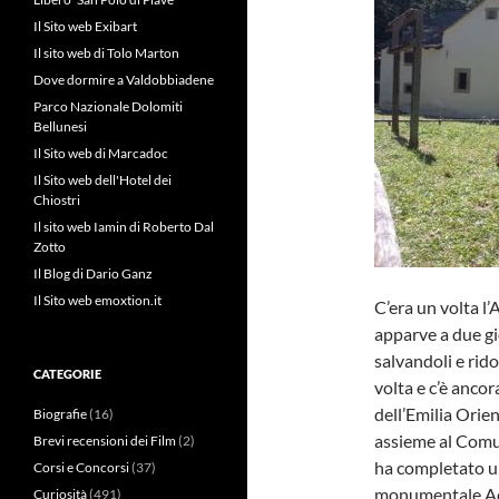
Il Sito web Exibart
Il sito web di Tolo Marton
Dove dormire a Valdobbiadene
Parco Nazionale Dolomiti
Bellunesi
Il Sito web di Marcadoc
Il Sito web dell'Hotel dei
Chiostri
Il sito web Iamin di Roberto Dal
Zotto
Il Blog di Dario Ganz
Il Sito web emoxtion.it
C’era un volta l
apparve a due gi
salvandoli e rid
CATEGORIE
volta e c’è ancor
dell’Emilia Orien
Biografie
(16)
assieme al Comun
Brevi recensioni dei Film
(2)
ha completato un
Corsi e Concorsi
(37)
monumentale Acer
Curiosità
(491)