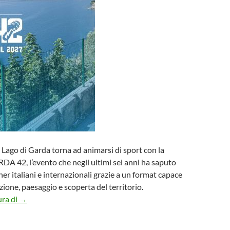
 Lago di Garda torna ad animarsi di sport con la
 42, l’evento che negli ultimi sei anni ha saputo
er italiani e internazionali grazie a un format capace
zione, paesaggio e scoperta del territorio.
Pronti via con la PEAK LAKE GARDA 42, dal 30 luglio aperte l
ura di
→