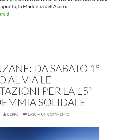
Appunto, la Madonna dell’Acero.
MONTAGNA, C’ERA UNA VOLTA L’ACERO DEL MIRACOLO
ura di
→
ZANE: DA SABATO 1°
 AL VIA LE
AZIONI PER LA 15ª
EMMIA SOLIDALE
BEPPE
LASCIA UN COMMENTO