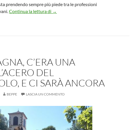
sta prendendo sempre più piede tra le professioni
MESTIERI: AI ENGINEER E 007 DIGI
vani.
Continua la lettura di
→
GNA, C’ERA UNA
L’ACERO DEL
LO, E CI SARÀ ANCORA
BEPPE
LASCIA UN COMMENTO