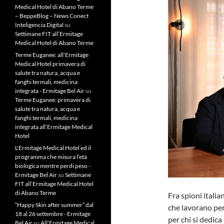
Medical Hotel di Abano Terme
– BeppeBlog – News Conect
Inteligencia Digital
su
Settimane FIT all’Ermitage
Medical Hotel di Abano Terme
Terme Euganee: all’Ermitage
Medical Hotel primavera di
salute tra natura, acqua e
fanghi termali, medicina
integrata - Ermitage Bel Air
su
Terme Euganee: primavera di
salute tra natura, acqua e
fanghi termali, medicina
integrata all’Ermitage Medical
Hotel
L'Ermitage Medical Hotel ed il
programma che misura l’età
biologica mentre perdi peso -
Ermitage Bel Air
su
Settimane
FIT all’Ermitage Medical Hotel
di Abano Terme
Fra spioni italia
“Happy Skin after summer” dal
che lavorano per
18 al 26 settembre - Ermitage
per chi si dedica
Bel Air
su
All’Ermitage Medical