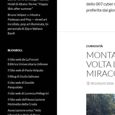
dello 007 cyber 
Hotel di Abano Terme: “Happy
Skin after summer”
preferite dai gio
Bruno Volpez
su
Mostra
Pasteups and Pop — street art
incollata, pop art illuminata, bi-
personale di Zep e Stefano
Banfi
CURIOSITÀ
BLOGROLL
MONTA
Il Sito web de La Forum
VOLTA 
Editrice Universitaria Udinese
MIRACO
Il Sito web di Paola Volpato
Il Blog di Giulia Salmaso
Il sito web di Davide
30 LUGLIO 2026
Pasqualato
Il sito web di Lorenza Pellegrini
Il Sito web dell'Associazione
Molinetto della Croda
Associazione onlus “Volo
Libero” San Polo di Piave