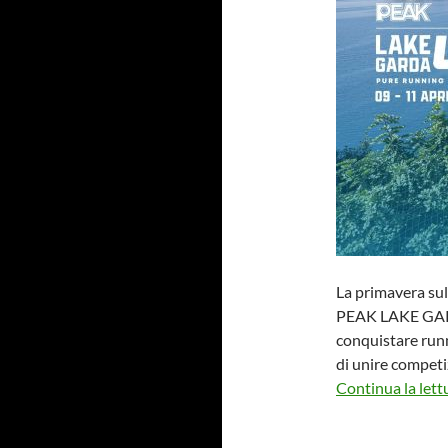
La primavera sul
PEAK LAKE GARDA
conquistare runn
di unire competi
Continua la lett