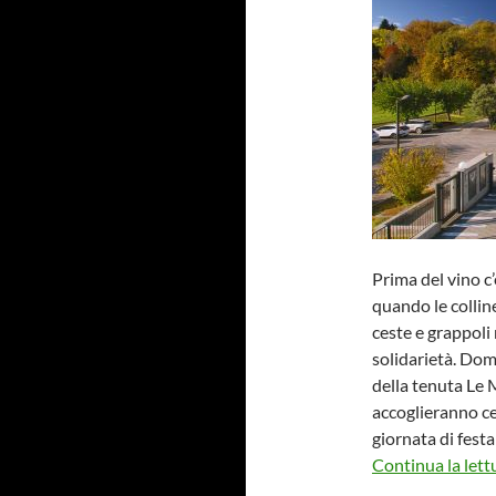
Prima del vino c
quando le collin
ceste e grappoli 
solidarietà. Dome
della tenuta Le 
accoglieranno ce
giornata di festa
Continua la lett