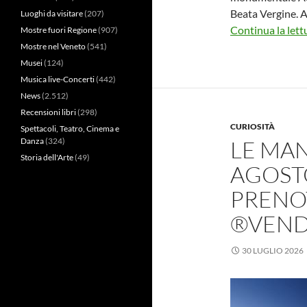
Beata Vergine. 
Luoghi da visitare
(207)
Continua la lett
Mostre fuori Regione
(907)
Mostre nel Veneto
(541)
Musei
(124)
Musica live-Concerti
(442)
News
(2.512)
Recensioni libri
(298)
CURIOSITÀ
Spettacoli, Teatro, Cinema e
Danza
(324)
LE MAN
Storia dell'Arte
(49)
AGOSTO
PRENOT
®VEND
30 LUGLIO 2026