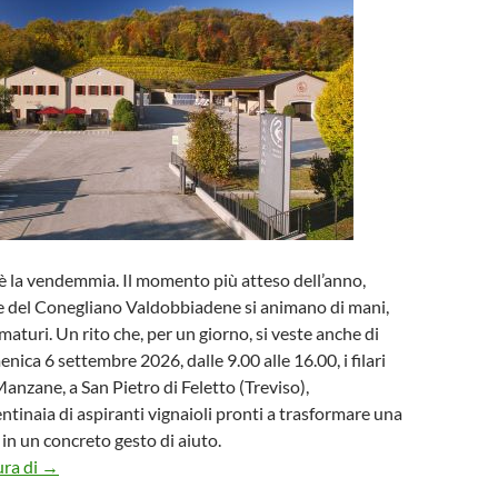
’è la vendemmia. Il momento più atteso dell’anno,
e del Conegliano Valdobbiadene si animano di mani,
maturi. Un rito che, per un giorno, si veste anche di
nica 6 settembre 2026, dalle 9.00 alle 16.00, i filari
Manzane, a San Pietro di Feletto (Treviso),
ntinaia di aspiranti vignaioli pronti a trasformare una
 in un concreto gesto di aiuto.
Le Manzane: da sabato 1° agosto al via le prenotazioni per 
ura di
→