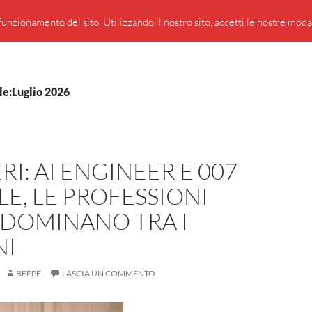
PRESENTAZIONE DI GIUSEPPE BORSOI
SEGNALAZIO
unzionamento del sito. Utilizzando il nostro sito, accetti le nostre modali
le:Luglio 2026
RI: AI ENGINEER E 007
LE, LE PROFESSIONI
 DOMINANO TRA I
NI
BEPPE
LASCIA UN COMMENTO