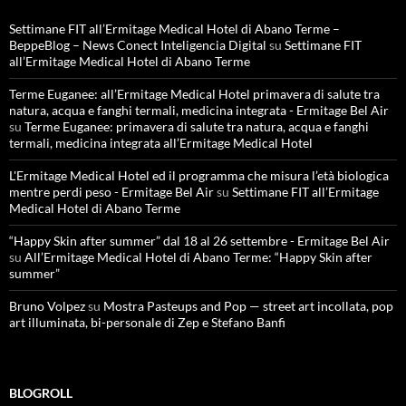
Settimane FIT all’Ermitage Medical Hotel di Abano Terme –
BeppeBlog – News Conect Inteligencia Digital
su
Settimane FIT
all’Ermitage Medical Hotel di Abano Terme
Terme Euganee: all’Ermitage Medical Hotel primavera di salute tra
natura, acqua e fanghi termali, medicina integrata - Ermitage Bel Air
su
Terme Euganee: primavera di salute tra natura, acqua e fanghi
termali, medicina integrata all’Ermitage Medical Hotel
L'Ermitage Medical Hotel ed il programma che misura l’età biologica
mentre perdi peso - Ermitage Bel Air
su
Settimane FIT all’Ermitage
Medical Hotel di Abano Terme
“Happy Skin after summer” dal 18 al 26 settembre - Ermitage Bel Air
su
All’Ermitage Medical Hotel di Abano Terme: “Happy Skin after
summer”
Bruno Volpez
su
Mostra Pasteups and Pop — street art incollata, pop
art illuminata, bi-personale di Zep e Stefano Banfi
BLOGROLL