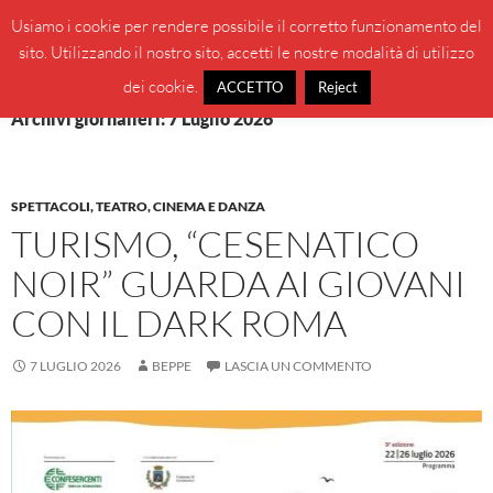
Vai
Cerca
BeppeBlog
Usiamo i cookie per rendere possibile il corretto funzionamento del
al
sito. Utilizzando il nostro sito, accetti le nostre modalità di utilizzo
MENU
contenuto
PRINCI
dei cookie.
ACCETTO
Reject
Archivi giornalieri: 7 Luglio 2026
SPETTACOLI, TEATRO, CINEMA E DANZA
TURISMO, “CESENATICO
NOIR” GUARDA AI GIOVANI
CON IL DARK ROMA
7 LUGLIO 2026
BEPPE
LASCIA UN COMMENTO