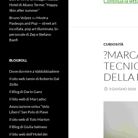
Continua la lett
Hotel di Abano Terme: “Happy
Skin after summer”
Bruno Volpez
su
Mostra
Pasteups and Pop — street art
incollata, pop art illuminata, bi-
personale di Zep e Stefano
Banfi
CURIOSITÀ
?MARC
BLOGROLL
TECNI
Dove dormire a Valdobbiadene
DELLA 
Il sito web Iamin di Roberto Dal
Zotto
3 GIUGNO 2026
Il Blog di Dario Ganz
Il Sito web di Marcadoc
Associazione onlus “Volo
Libero” San Polo di Piave
Il sito web di Tolo Marton
Il Blog di Giulia Salmaso
Il Sito web dell'Hotel dei