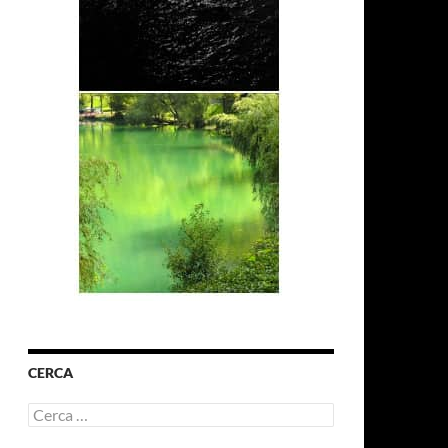
CERCA
Ricerca
per: