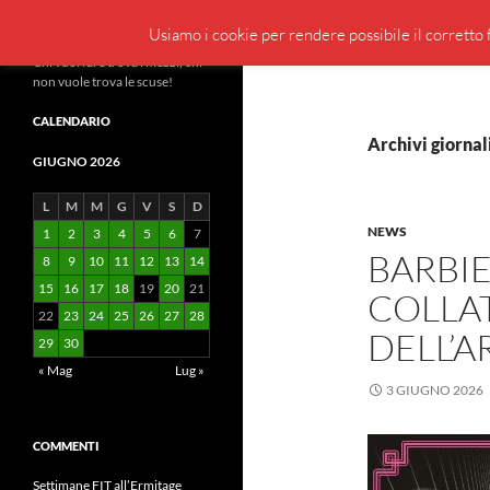
Cerca
BeppeBlog
Usiamo i cookie per rendere possibile il corretto f
Vai
Chi vuol fare trova i mezzi, chi
non vuole trova le scuse!
al
contenuto
CALENDARIO
Archivi giornal
GIUGNO 2026
L
M
M
G
V
S
D
NEWS
1
2
3
4
5
6
7
BARBIE
8
9
10
11
12
13
14
15
16
17
18
19
20
21
COLLAT
22
23
24
25
26
27
28
DELL’A
29
30
« Mag
Lug »
3 GIUGNO 2026
COMMENTI
Settimane FIT all’Ermitage