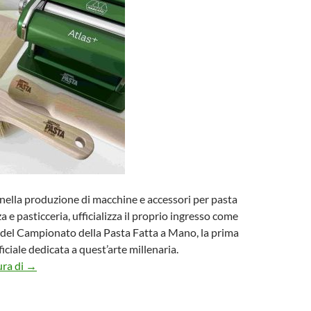
nella produzione di macchine e accessori per pasta
za e pasticceria, ufficializza il proprio ingresso come
 del Campionato della Pasta Fatta a Mano, la prima
iciale dedicata a quest’arte millenaria.
?MARCATO SPONSOR TECNICO del “Campionato della Past
ura di
→