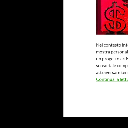
Nel contesto int
mostra personale
un progetto arti
sensoriale compl
attraversare tem
Continua la lett