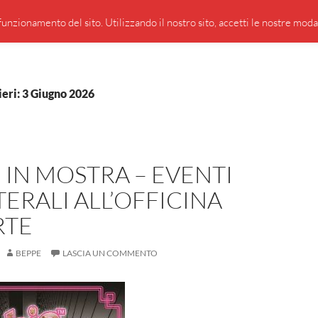
PRESENTAZIONE DI GIUSEPPE BORSOI
SEGNALAZIO
unzionamento del sito. Utilizzando il nostro sito, accetti le nostre modali
ieri: 3 Giugno 2026
 IN MOSTRA – EVENTI
ERALI ALL’OFFICINA
RTE
BEPPE
LASCIA UN COMMENTO