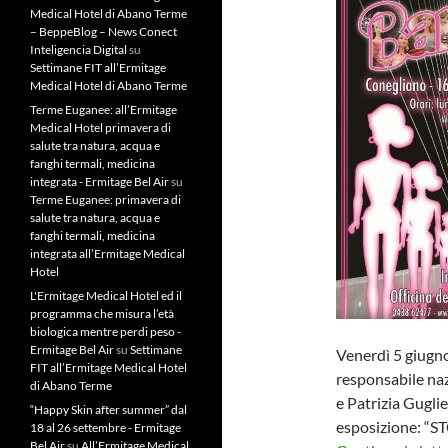
Medical Hotel di Abano Terme
– BeppeBlog – News Conect
Inteligencia Digital
su
Settimane FIT all’Ermitage
Medical Hotel di Abano Terme
Terme Euganee: all’Ermitage
Medical Hotel primavera di
salute tra natura, acqua e
fanghi termali, medicina
integrata - Ermitage Bel Air
su
Terme Euganee: primavera di
salute tra natura, acqua e
fanghi termali, medicina
integrata all’Ermitage Medical
Hotel
L'Ermitage Medical Hotel ed il
programma che misura l’età
biologica mentre perdi peso -
Ermitage Bel Air
su
Settimane
Venerdì 5 giugn
FIT all’Ermitage Medical Hotel
responsabile na
di Abano Terme
e Patrizia Guglie
“Happy Skin after summer” dal
esposizione: “
18 al 26 settembre - Ermitage
Bel Air
su
All’Ermitage Medical