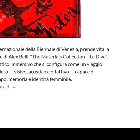
ernazionale della Biennale di Venezia, prende vita la
 di Alex Belli, “The Materials Collection – Le Dive”,
stico immersivo che si configura come un viaggio
eto — visivo, acustico e olfattivo — capace di
po, memoria e identità femminile.
Mostra di Alex Belli “The Material Collection – Le Dive” a Ve
ura di
→