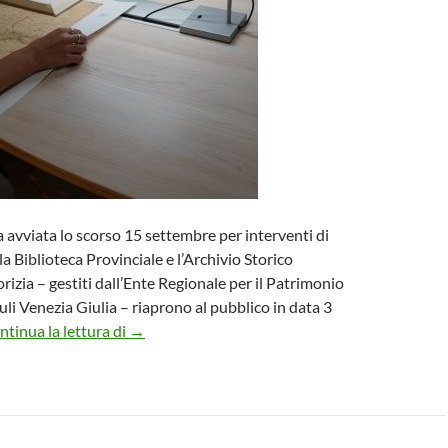
 avviata lo scorso 15 settembre per interventi di
 la Biblioteca Provinciale e l’Archivio Storico
rizia – gestiti dall’Ente Regionale per il Patrimonio
uli Venezia Giulia – riaprono al pubblico in data 3
Riaprono al pubblico la Biblioteca Provinciale e
ntinua la lettura di
→