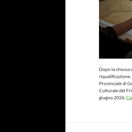
Dopo la chiusura
riqualificazione,
Provinciale di Go
Culturale del Fri
giugno 2026.
Co