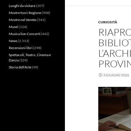
Luoghi da visitare
(207)
Mostre fuori Regione
(908)
Mostre nel Veneto
(541)
CURIOSITÀ
Musei
(124)
RIAPRO
Musica live-Concerti
(442)
BIBLIO
News
(2.513)
Recensioni libri
(298)
L’ARCH
Spettacoli, Teatro, Cinema e
PROVIN
Danza
(324)
Storia dell'Arte
(49)
3 GIUGNO 2026