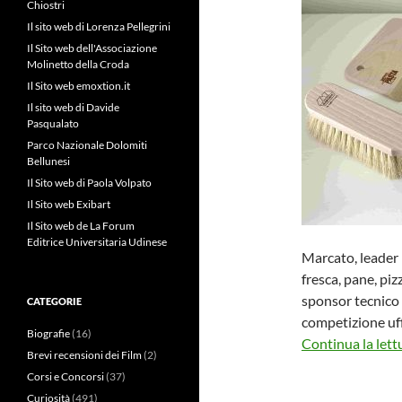
Chiostri
Il sito web di Lorenza Pellegrini
Il Sito web dell'Associazione
Molinetto della Croda
Il Sito web emoxtion.it
Il sito web di Davide
Pasqualato
Parco Nazionale Dolomiti
Bellunesi
Il Sito web di Paola Volpato
Il Sito web Exibart
Il Sito web de La Forum
Editrice Universitaria Udinese
Marcato, leader 
fresca, pane, piz
sponsor tecnico
CATEGORIE
competizione uff
Biografie
(16)
Continua la lett
Brevi recensioni dei Film
(2)
Corsi e Concorsi
(37)
Curiosità
(491)