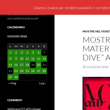
Cerca
BeppeBlog
Usiamo i cookie per rendere possibile il corretto f
Vai
Chi vuol fare trova i mezzi, chi
non vuole trova le scuse!
al
contenuto
CALENDARIO
MOSTRE NEL VENE
GIUGNO 2026
MOSTRA
MATERI
L
M
M
G
V
S
D
1
2
3
4
5
6
7
DIVE” 
8
9
10
11
12
13
14
15
16
17
18
19
20
21
3 GIUGNO 2026
22
23
24
25
26
27
28
29
30
« Mag
Lug »
COMMENTI
Settimane FIT all’Ermitage