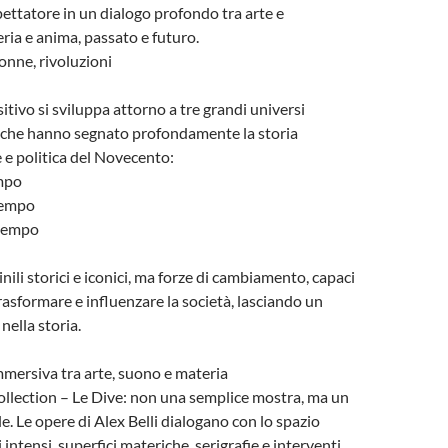
pettatore in un dialogo profondo tra arte e
ria e anima, passato e futuro.
onne, rivoluzioni
itivo si sviluppa attorno a tre grandi universi
e che hanno segnato profondamente la storia
e e politica del Novecento:
empo
tempo
 tempo
ili storici e iconici, ma forze di cambiamento, capaci
rasformare e influenzare la società, lasciando un
nella storia.
mersiva tra arte, suono e materia
llection – Le Dive: non una semplice mostra, ma un
e. Le opere di Alex Belli dialogano con lo spazio
 intensi, superfici materiche, serigrafie e interventi