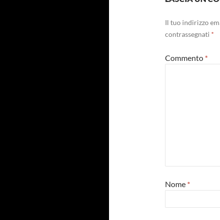
Il tuo indirizzo e
contrassegnati
*
Commento
*
Nome
*