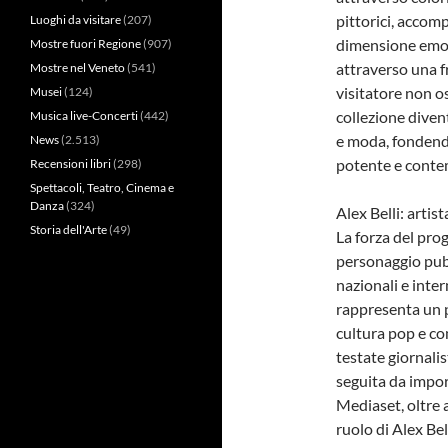
pittorici, accom
Luoghi da visitare
(207)
dimensione emoti
Mostre fuori Regione
(907)
attraverso una f
Mostre nel Veneto
(541)
visitatore non o
Musei
(124)
collezione diven
Musica live-Concerti
(442)
e moda, fondendo
News
(2.513)
potente e cont
Recensioni libri
(298)
Spettacoli, Teatro, Cinema e
Danza
(324)
Alex Belli: artis
Storia dell'Arte
(49)
La forza del prog
personaggio pubb
nazionali e inte
rappresenta un 
cultura pop e co
testate giornalis
seguita da impo
Mediaset, oltre a
ruolo di Alex Bel