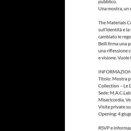
pubblico.
Una mostra, un 
The Materials Co
sull’identità e 
cambiato le rego
Belli firma una 
una riflessione 
e visione. Vuole 
INFORMAZION
Titolo: Mostra p
Collection – Le 
Sede: M.A.C.Lab
Misericordia, Ve
Visite private s
Opening: 4 giugn
RSVP e informaz