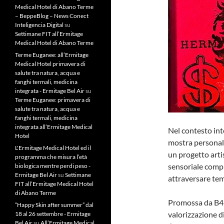
Medical Hotel di Abano Terme
– BeppeBlog – News Conect
Inteligencia Digital
su
Settimane FIT all’Ermitage
Medical Hotel di Abano Terme
Terme Euganee: all’Ermitage
Medical Hotel primavera di
salute tra natura, acqua e
fanghi termali, medicina
integrata - Ermitage Bel Air
su
Terme Euganee: primavera di
salute tra natura, acqua e
fanghi termali, medicina
integrata all’Ermitage Medical
Nel contesto int
Hotel
mostra personale
L'Ermitage Medical Hotel ed il
un progetto arti
programma che misura l’età
sensoriale compl
biologica mentre perdi peso -
Ermitage Bel Air
su
Settimane
attraversare tem
FIT all’Ermitage Medical Hotel
di Abano Terme
Promossa da B4H
“Happy Skin after summer” dal
valorizzazione d
18 al 26 settembre - Ermitage
Bel Air
su
All’Ermitage Medical