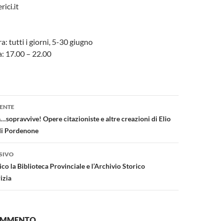
ici.it
a: tutti i giorni, 5-30 giugno
a: 17.00 – 22.00
one
ENTE
…sopravvive! Opere citazioniste e altre creazioni di Elio
 di Pordenone
SIVO
co la Biblioteca Provinciale e l’Archivio Storico
izia
COMMENTO