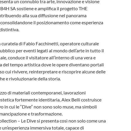
presenta un connubio tra arte, innovazione e visione
 B4H SA sostiene e amplifica il progetto THE
ribuendo alla sua diffusione nel panorama
e consolidandone il posizionamento come esperienza
distintiva.
a curatela di Fabio Facchinetti, operatore culturale
bblico per eventi legati al mondo dell’arte in tutto il
ale, conduce il visitatore all’interno di una vera e
 del tempo artistica dove le opere diventano portali
o cui rivivere, reinterpretare e riscoprire alcune delle
e e rivoluzionarie della storia.
lizzo di materiali contemporanei, lavorazioni
stetica fortemente identitaria, Alex Belli costruisce
vo in cui le “Dive” non sono solo muse, ma simboli
 emancipazione e trasformazione.
llection – Le Dive si presenta così non solo come una
un’esperienza immersiva totale, capace di