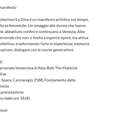
manifesto
llection/Le Dive è un manifesto artistico sul tempo,
la forza femminile. Un omaggio alle donne che hanno
le, abbattuto confini e continuano a Venezia, Alex
personale che non si limita a esporre opere, ma attiva
collettiva, trasformando l’arte in esperienza, memoria
ispirare, dialogare con le nuove generazioni.
I:
ersonale immersiva di Alex Belli The Material
Dive
. Space, Cannaregio 2588, Fondamenta della
nezia
u prenotazione
o dalle ore 18.00
ioni: