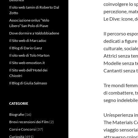
coinvolgere lo s
Il sito web Iamin di Roberto Dal
percezione, mate
Zotto
Le Dive: icone, d
Associazione onlus “Volo
Libero” San Polo di Piave
Il percorso espos
Dove dormire a Valdobbiadene
dedicati a figur
Il Sito web di Marcadoc
culturale, social
Il Blog di Dario Ganz
Attrici senza t
Il sito web di Tolo Marton
Modelle senza 
Il Sito web emoxtion.it
Cantanti senza
Il Sito web dell'Hotel dei
Chiostri
Il Blog di Giulia Salmaso
Tre mondi femmin
di combattere, t
segno indelebile 
CATEGORIE
Un’esperienza im
Biografie
(16)
The Materials Co
Brevi recensioni dei Film
(2)
viaggio sensorial
Corsi e Concorsi
(37)
attraverso colori
Curiosità
(491)