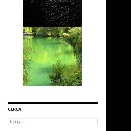
CERCA
Ricerca
per: