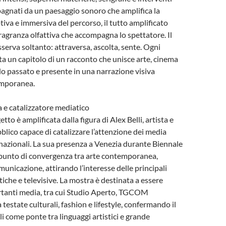
pagnati da un paesaggio sonoro che amplifica la
va e immersiva del percorso, il tutto amplificato
ragranza olfattiva che accompagna lo spettatore. Il
sserva soltanto: attraversa, ascolta, sente. Ogni
ta un capitolo di un racconto che unisce arte, cinema
 passato e presente in una narrazione visiva
emporanea.
ta e catalizzatore mediatico
etto è amplificata dalla figura di Alex Belli, artista e
lico capace di catalizzare l’attenzione dei media
rnazionali. La sua presenza a Venezia durante Biennale
punto di convergenza tra arte contemporanea,
municazione, attirando l’interesse delle principali
tiche e televisive. La mostra è destinata a essere
rtanti media, tra cui Studio Aperto, TGCOM
 testate culturali, fashion e lifestyle, confermando il
li come ponte tra linguaggi artistici e grande