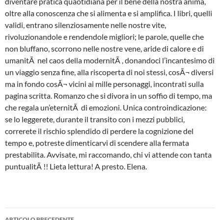
diventare pratica quaotidiana per il bene della nostra anima,
oltre alla conoscenza che si alimenta e si amplifica. I libri, quelli
validi, entrano silenziosamente nelle nostre vite,
rivoluzionandole e rendendole migliori; le parole, quelle che
non bluffano, scorrono nelle nostre vene, aride di calore e di
umanitÃ nel caos della modernitÃ , donandoci l’incantesimo di
un viaggio senza fine, alla riscoperta di noi stessi, cosÃ¬ diversi
ma in fondo cosÃ¬ vicini ai mille personaggi, incontrati sulla
pagina scritta. Romanzo che si divora in un soffio di tempo, ma
che regala un’eternitÃ di emozioni. Unica controindicazione:
se lo leggerete, durante il transito con i mezzi pubblici,
correrete il rischio splendido di perdere la cognizione del
tempo e, potreste dimenticarvi di scendere alla fermata
prestabilita. Avvisate, mi raccomando, chi vi attende con tanta
puntualitÃ !! Lieta lettura! A presto. Elena.
Navigazione
ARTICOLO PRECEDENTE