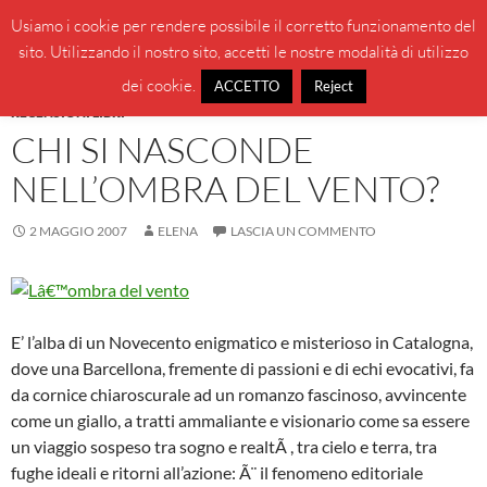
Vai
Cerca
BeppeBlog
Usiamo i cookie per rendere possibile il corretto funzionamento del
al
sito. Utilizzando il nostro sito, accetti le nostre modalità di utilizzo
MENU
contenuto
PRINCI
dei cookie.
ACCETTO
Reject
RECENSIONI LIBRI
CHI SI NASCONDE
NELL’OMBRA DEL VENTO?
2 MAGGIO 2007
ELENA
LASCIA UN COMMENTO
E’ l’alba di un Novecento enigmatico e misterioso in Catalogna,
dove una Barcellona, fremente di passioni e di echi evocativi, fa
da cornice chiaroscurale ad un romanzo fascinoso, avvincente
come un giallo, a tratti ammaliante e visionario come sa essere
un viaggio sospeso tra sogno e realtÃ , tra cielo e terra, tra
fughe ideali e ritorni all’azione: Ã¨ il fenomeno editoriale