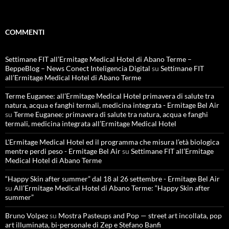
COMMENTI
Settimane FIT all’Ermitage Medical Hotel di Abano Terme –
BeppeBlog – News Conect Inteligencia Digital
su
Settimane FIT
all’Ermitage Medical Hotel di Abano Terme
Terme Euganee: all’Ermitage Medical Hotel primavera di salute tra
natura, acqua e fanghi termali, medicina integrata - Ermitage Bel Air
su
Terme Euganee: primavera di salute tra natura, acqua e fanghi
termali, medicina integrata all’Ermitage Medical Hotel
L'Ermitage Medical Hotel ed il programma che misura l’età biologica
mentre perdi peso - Ermitage Bel Air
su
Settimane FIT all’Ermitage
Medical Hotel di Abano Terme
“Happy Skin after summer” dal 18 al 26 settembre - Ermitage Bel Air
su
All’Ermitage Medical Hotel di Abano Terme: “Happy Skin after
summer”
Bruno Volpez
su
Mostra Pasteups and Pop — street art incollata, pop
art illuminata, bi-personale di Zep e Stefano Banfi