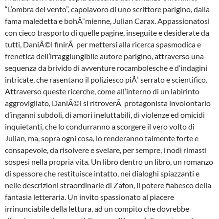
“L’ombra del vento”, capolavoro di uno scrittore parigino, dalla
fama maledetta e bohÃ¨mienne, Julian Carax. Appassionatosi
con cieco trasporto di quelle pagine, inseguite e desiderate da
tutti, DaniÃ©l finirÃ per mettersi alla ricerca spasmodica e
frenetica dell’irraggiungibile autore parigino, attraverso una
sequenza da brivido di avventure rocambolesche e d’indagini
intricate, che rasentano il poliziesco piÃ¹ serrato e scientifico.
Attraverso queste ricerche, come all’interno di un labirinto
aggrovigliato, DaniÃ©l si ritroverÃ protagonista involontario
d’inganni subdoli, di amori ineluttabili, di violenze ed omicidi
inquietanti, che lo condurranno a scorgere il vero volto di
Julian, ma, sopra ogni cosa, lo renderanno talmente forte e
consapevole, da risolvere e svelare, per sempre, i nodi rimasti
sospesi nella propria vita. Un libro dentro un libro, un romanzo
di spessore che restituisce intatto, nei dialoghi spiazzanti e
nelle descrizioni straordinarie di Zafon, il potere fiabesco della
fantasia letteraria. Un invito spassionato al piacere
irrinunciabile della lettura, ad un compito che dovrebbe