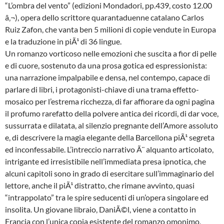
“L’ombra del vento” (edizioni Mondadori, pp.439, costo 12.00
â‚¬), opera dello scrittore quarantaduenne catalano Carlos
Ruiz Zafon, che vanta ben 5 milioni di copie vendute in Europa
e la traduzione in piÃ¹ di 36 lingue.
Un romanzo vorticoso nelle emozioni che suscita a fior di pelle
e di cuore, sostenuto da una prosa gotica ed espressionista:
una narrazione impalpabile e densa, nel contempo, capace di
parlare di libri, i protagonisti-chiave di una trama effetto-
mosaico per l’estrema ricchezza, di far affiorare da ogni pagina
il profumo rarefatto della polvere antica dei ricordi, di dar voce,
sussurrata e dilatata, al silenzio pregnante dell’Amore assoluto
e, di descrivere la magia elegante della Barcellona piÃ¹ segreta
ed inconfessabile. L’intreccio narrativo Ã¨ alquanto articolato,
intrigante ed irresistibile nell’immediata presa ipnotica, che
alcuni capitoli sono in grado di esercitare sull’immaginario del
lettore, anche il piÃ¹ distratto, che rimane avvinto, quasi
“intrappolato” tra le spire seducenti di un’opera singolare ed
insolita. Un giovane libraio, DaniÃ©l, viene a contatto in
Francia con l’unica copia esistente del romanzo omonimo,