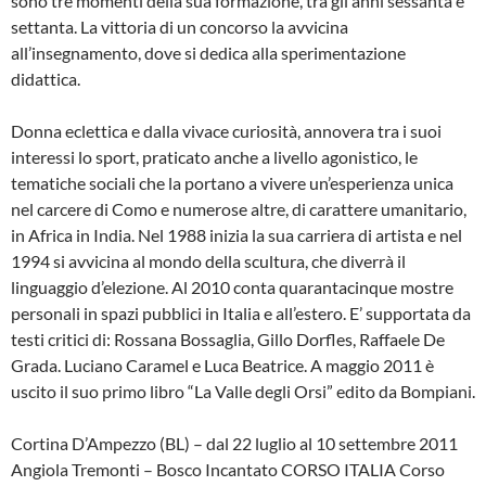
sono tre momenti della sua formazione, tra gli anni sessanta e
settanta. La vittoria di un concorso la avvicina
all’insegnamento, dove si dedica alla sperimentazione
didattica.
Donna eclettica e dalla vivace curiosità, annovera tra i suoi
interessi lo sport, praticato anche a livello agonistico, le
tematiche sociali che la portano a vivere un’esperienza unica
nel carcere di Como e numerose altre, di carattere umanitario,
in Africa in India. Nel 1988 inizia la sua carriera di artista e nel
1994 si avvicina al mondo della scultura, che diverrà il
linguaggio d’elezione. Al 2010 conta quarantacinque mostre
personali in spazi pubblici in Italia e all’estero. E’ supportata da
testi critici di: Rossana Bossaglia, Gillo Dorfles, Raffaele De
Grada. Luciano Caramel e Luca Beatrice. A maggio 2011 è
uscito il suo primo libro “La Valle degli Orsi” edito da Bompiani.
Cortina D’Ampezzo (BL) – dal 22 luglio al 10 settembre 2011
Angiola Tremonti – Bosco Incantato CORSO ITALIA Corso