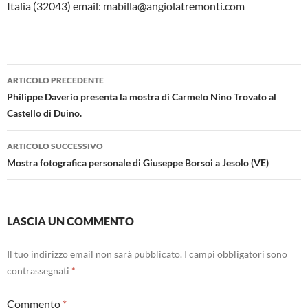
Italia (32043) email: mabilla@angiolatremonti.com
Navigazione
ARTICOLO PRECEDENTE
articolo
Philippe Daverio presenta la mostra di Carmelo Nino Trovato al
Castello di Duino.
ARTICOLO SUCCESSIVO
Mostra fotografica personale di Giuseppe Borsoi a Jesolo (VE)
LASCIA UN COMMENTO
Il tuo indirizzo email non sarà pubblicato.
I campi obbligatori sono
contrassegnati
*
Commento
*