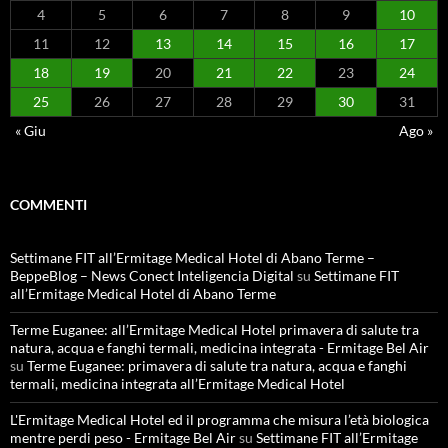
4
5
6
7
8
9
10
11
12
13
14
15
16
17
18
19
20
21
22
23
24
25
26
27
28
29
30
31
« Giu
Ago »
COMMENTI
Settimane FIT all’Ermitage Medical Hotel di Abano Terme –
BeppeBlog – News Conect Inteligencia Digital
su
Settimane FIT
all’Ermitage Medical Hotel di Abano Terme
Terme Euganee: all’Ermitage Medical Hotel primavera di salute tra
natura, acqua e fanghi termali, medicina integrata - Ermitage Bel Air
su
Terme Euganee: primavera di salute tra natura, acqua e fanghi
termali, medicina integrata all’Ermitage Medical Hotel
L'Ermitage Medical Hotel ed il programma che misura l’età biologica
mentre perdi peso - Ermitage Bel Air
su
Settimane FIT all’Ermitage