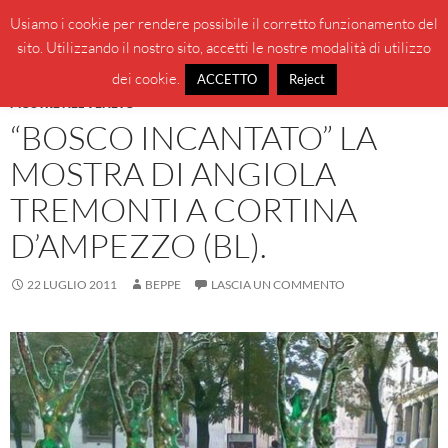
Vai
Cerca
BeppeBlog
Usiamo i cookie per rendere possibile il corretto funzionamento del
al
sito. Utilizzando il nostro sito, accetti le nostre modalità di utilizzo
MENU
contenuto
PRINCI
dei cookie.
ACCETTO
Reject
MOSTRE NEL VENETO
“BOSCO INCANTATO” LA
MOSTRA DI ANGIOLA
TREMONTI A CORTINA
D’AMPEZZO (BL).
22 LUGLIO 2011
BEPPE
LASCIA UN COMMENTO