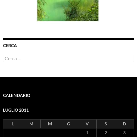
CERCA
Ricerca
per:
CALENDARIO
LUGLIO 2011
L
M
M
G
V
S
D
1
2
3