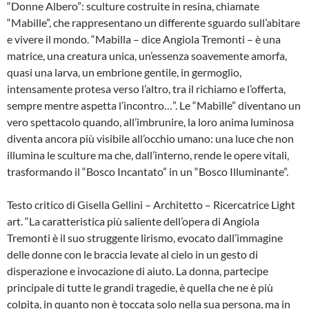
“Donne Albero”: sculture costruite in resina, chiamate
“Mabille”, che rappresentano un differente sguardo sull’abitare
e vivere il mondo. “Mabilla – dice Angiola Tremonti – è una
matrice, una creatura unica, un’essenza soavemente amorfa,
quasi una larva, un embrione gentile, in germoglio,
intensamente protesa verso l’altro, tra il richiamo e l’offerta,
sempre mentre aspetta l’incontro…”. Le “Mabille” diventano un
vero spettacolo quando, all’imbrunire, la loro anima luminosa
diventa ancora più visibile all’occhio umano: una luce che non
illumina le sculture ma che, dall’interno, rende le opere vitali,
trasformando il “Bosco Incantato” in un “Bosco Illuminante”.
Testo critico di Gisella Gellini – Architetto – Ricercatrice Light
art. “La caratteristica più saliente dell’opera di Angiola
Tremonti è il suo struggente lirismo, evocato dall’immagine
delle donne con le braccia levate al cielo in un gesto di
disperazione e invocazione di aiuto. La donna, partecipe
principale di tutte le grandi tragedie, è quella che ne è più
colpita, in quanto non è toccata solo nella sua persona, ma in