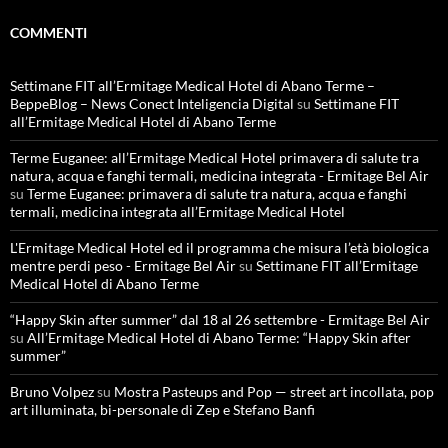
COMMENTI
Settimane FIT all’Ermitage Medical Hotel di Abano Terme –
BeppeBlog – News Conect Inteligencia Digital
su
Settimane FIT
all’Ermitage Medical Hotel di Abano Terme
Terme Euganee: all’Ermitage Medical Hotel primavera di salute tra
natura, acqua e fanghi termali, medicina integrata - Ermitage Bel Air
su
Terme Euganee: primavera di salute tra natura, acqua e fanghi
termali, medicina integrata all’Ermitage Medical Hotel
L'Ermitage Medical Hotel ed il programma che misura l’età biologica
mentre perdi peso - Ermitage Bel Air
su
Settimane FIT all’Ermitage
Medical Hotel di Abano Terme
“Happy Skin after summer” dal 18 al 26 settembre - Ermitage Bel Air
su
All’Ermitage Medical Hotel di Abano Terme: “Happy Skin after
summer”
Bruno Volpez
su
Mostra Pasteups and Pop — street art incollata, pop
art illuminata, bi-personale di Zep e Stefano Banfi