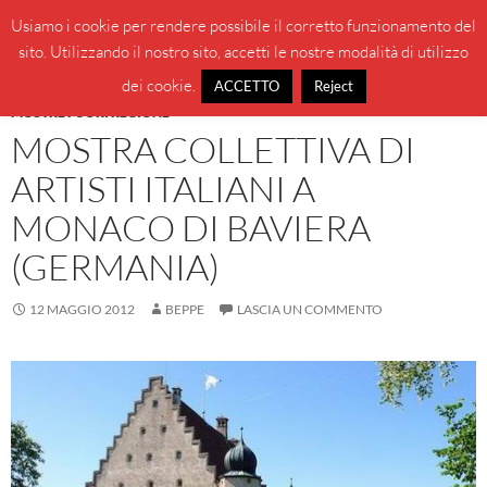
Vai
Cerca
BeppeBlog
Usiamo i cookie per rendere possibile il corretto funzionamento del
al
sito. Utilizzando il nostro sito, accetti le nostre modalità di utilizzo
MENU
contenuto
PRINCI
dei cookie.
ACCETTO
Reject
MOSTRE FUORI REGIONE
MOSTRA COLLETTIVA DI
ARTISTI ITALIANI A
MONACO DI BAVIERA
(GERMANIA)
12 MAGGIO 2012
BEPPE
LASCIA UN COMMENTO