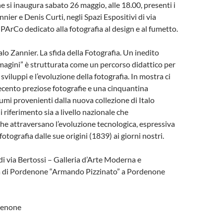
 si inaugura sabato 26 maggio, alle 18.00, presenti i
nnier e Denis Curti, negli Spazi Espositivi di via
 PArCo dedicato alla fotografia al design e al fumetto.
alo Zannier. La sfida della Fotografia. Un inedito
agini” è strutturata come un percorso didattico per
viluppi e l’evoluzione della fotografia. In mostra ci
ecento preziose fotografie e una cinquantina
umi provenienti dalla nuova collezione di Italo
 riferimento sia a livello nazionale che
che attraversano l’evoluzione tecnologica, espressiva
 fotografia dalle sue origini (1839) ai giorni nostri.
 di via Bertossi – Galleria d’Arte Moderna e
di Pordenone “Armando Pizzinato” a Pordenone
denone