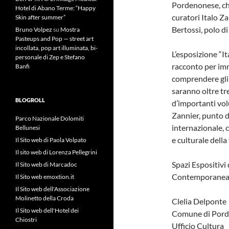
Pordenonese, che
Hotel di Abano Terme: “Happy
curatori Italo Za
Skin after summer”
Bertossi, polo di
Bruno Volpez
su
Mostra
Pasteups and Pop — street art
incollata, pop art illuminata, bi-
L’esposizione “It
personale di Zep e Stefano
racconto per imm
Banfi
comprendere gli s
saranno oltre tr
BLOGROLL
d’importanti vol
Zannier, punto di
Parco Nazionale Dolomiti
internazionale, 
Bellunesi
e culturale della
Il Sito web di Paola Volpato
Il sito web di Lorenza Pellegrini
Spazi Espositivi
Il Sito web di Marcadoc
Contemporanea 
Il Sito web emoxtion.it
Il Sito web dell'Associazione
Molinetto della Croda
Clelia Delponte
Il Sito web dell'Hotel dei
Comune di Por
Chiostri
Ufficio Cultura