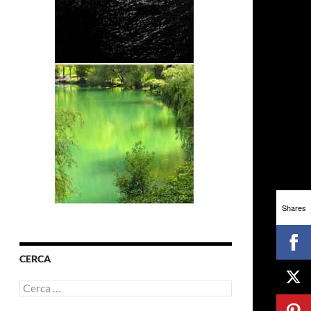
Shares
CERCA
Ricerca
per: