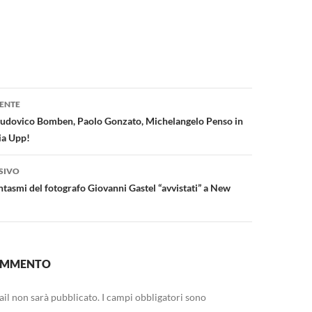
one
ENTE
 Ludovico Bomben, Paolo Gonzato, Michelangelo Penso in
ia Upp!
SIVO
ntasmi del fotografo Giovanni Gastel “avvistati” a New
COMMENTO
mail non sarà pubblicato.
I campi obbligatori sono