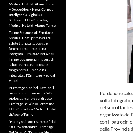
Medical Hotel di Abano Terme
– BeppeBlog – News Conect
Inteligencia Digital
su
Settimane FIT all’Ermitage
Medical Hotel di Abano Terme
Terme Euganee: all’Ermitage
Medical Hotel primavera di
salute tra natura, acqua e
fanghi termali, medicina
integrata - Ermitage Bel Air
su
Terme Euganee: primavera di
salute tra natura, acqua e
fanghi termali, medicina
integrata all’Ermitage Medical
Hotel
L'Ermitage Medical Hotel ed il
Pordenone celebra
programma che misura l’età
biologica mentre perdi peso -
volta fotografo, 
Ermitage Bel Air
su
Settimane
del suo ottante
FIT all’Ermitage Medical Hotel
organizzata dal
di Abano Terme
con il patrocinio
“Happy Skin after summer” dal
18 al 26 settembre - Ermitage
della Provincia 
Bel Air
su
All’Ermitage Medical