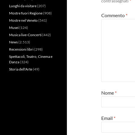
contrassegnati
*
Luoghi da visitare
(207)
Mostre fuori Regione
(908)
Commento
*
Mostre nel Veneto
(541)
Musei
(124)
Musica live-Concerti
(442)
News
(2.513)
Recensioni libri
(298)
Spettacoli, Teatro, Cinema e
Danza
(324)
Storia dell'Arte
(49)
Nome
*
Email
*