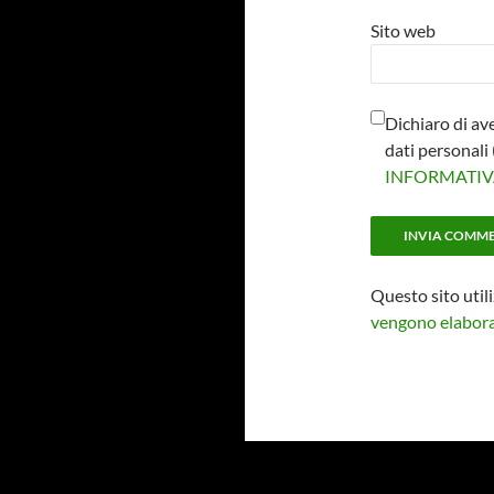
Sito web
Dichiaro di av
dati personal
INFORMATI
Questo sito util
vengono elaborat