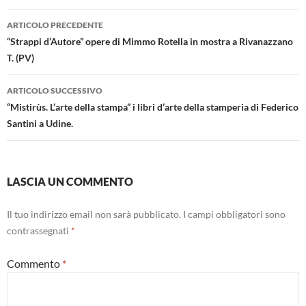
Navigazione
ARTICOLO PRECEDENTE
articolo
“Strappi d’Autore” opere di Mimmo Rotella in mostra a Rivanazzano
T. (PV)
ARTICOLO SUCCESSIVO
“Mistirùs. L’arte della stampa” i libri d’arte della stamperia di Federico
Santini a Udine.
LASCIA UN COMMENTO
Il tuo indirizzo email non sarà pubblicato.
I campi obbligatori sono
contrassegnati
*
Commento
*