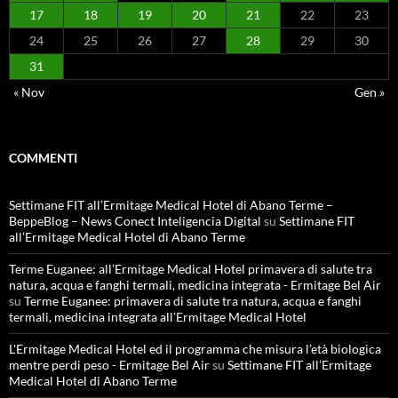
17
18
19
20
21
22
23
24
25
26
27
28
29
30
31
« Nov
Gen »
COMMENTI
Settimane FIT all’Ermitage Medical Hotel di Abano Terme –
BeppeBlog – News Conect Inteligencia Digital
su
Settimane FIT
all’Ermitage Medical Hotel di Abano Terme
Terme Euganee: all’Ermitage Medical Hotel primavera di salute tra
natura, acqua e fanghi termali, medicina integrata - Ermitage Bel Air
su
Terme Euganee: primavera di salute tra natura, acqua e fanghi
termali, medicina integrata all’Ermitage Medical Hotel
L'Ermitage Medical Hotel ed il programma che misura l’età biologica
mentre perdi peso - Ermitage Bel Air
su
Settimane FIT all’Ermitage
Medical Hotel di Abano Terme