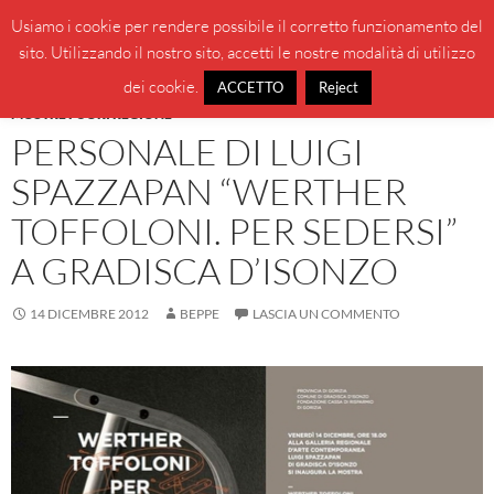
Vai
Cerca
BeppeBlog
Usiamo i cookie per rendere possibile il corretto funzionamento del
al
sito. Utilizzando il nostro sito, accetti le nostre modalità di utilizzo
MENU
contenuto
PRINCI
dei cookie.
ACCETTO
Reject
MOSTRE FUORI REGIONE
PERSONALE DI LUIGI
SPAZZAPAN “WERTHER
TOFFOLONI. PER SEDERSI”
A GRADISCA D’ISONZO
14 DICEMBRE 2012
BEPPE
LASCIA UN COMMENTO