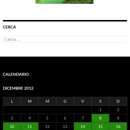
CERCA
Ricerca
per:
CALENDARIO
DICEMBRE 2012
L
M
M
G
V
S
D
1
2
3
4
5
6
7
8
9
10
11
12
13
14
15
16