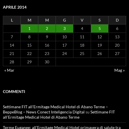
APRILE 2014
L
M
M
G
V
S
D
1
2
3
4
5
6
7
8
9
10
11
12
13
14
15
16
17
18
19
20
21
22
23
24
25
26
27
28
29
30
« Mar
Mag »
COMMENTI
Settimane FIT all’Ermitage Medical Hotel di Abano Terme –
BeppeBlog – News Conect Inteligencia Digital
su
Settimane FIT
all’Ermitage Medical Hotel di Abano Terme
Terme Euganee: all’Ermitage Medical Hotel primavera di salute tra