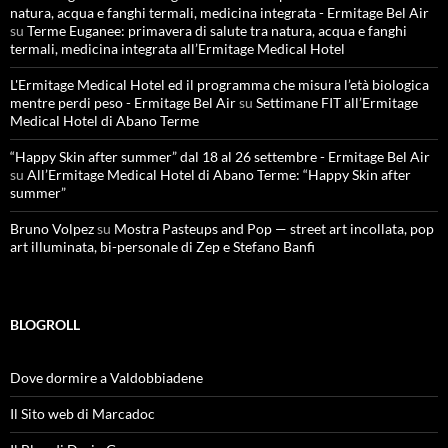
natura, acqua e fanghi termali, medicina integrata - Ermitage Bel Air
su
Terme Euganee: primavera di salute tra natura, acqua e fanghi
termali, medicina integrata all’Ermitage Medical Hotel
L'Ermitage Medical Hotel ed il programma che misura l’età biologica
mentre perdi peso - Ermitage Bel Air
su
Settimane FIT all’Ermitage
Medical Hotel di Abano Terme
“Happy Skin after summer” dal 18 al 26 settembre - Ermitage Bel Air
su
All’Ermitage Medical Hotel di Abano Terme: “Happy Skin after
summer”
Bruno Volpez
su
Mostra Pasteups and Pop — street art incollata, pop
art illuminata, bi-personale di Zep e Stefano Banfi
BLOGROLL
Dove dormire a Valdobbiadene
Il Sito web di Marcadoc