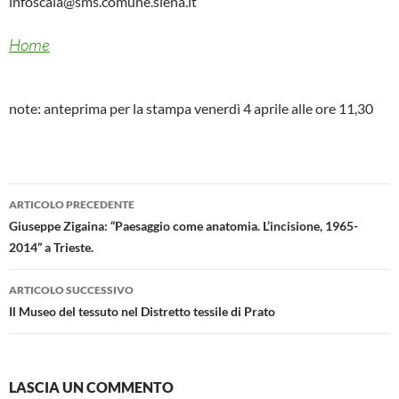
infoscala@sms.comune.siena.it
Home
note: anteprima per la stampa venerdì 4 aprile alle ore 11,30
Navigazione
ARTICOLO PRECEDENTE
articolo
Giuseppe Zigaina: “Paesaggio come anatomia. L’incisione, 1965-
2014” a Trieste.
ARTICOLO SUCCESSIVO
Il Museo del tessuto nel Distretto tessile di Prato
LASCIA UN COMMENTO