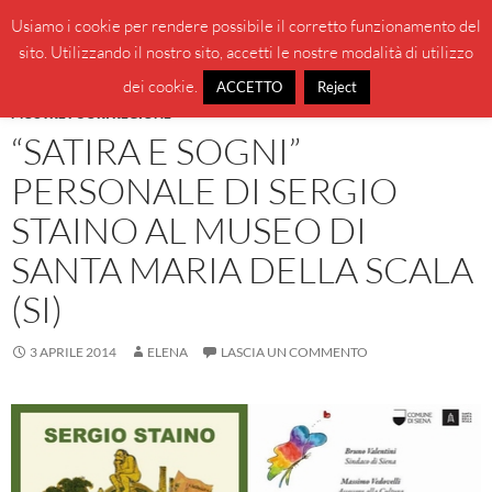
Vai
Cerca
BeppeBlog
Usiamo i cookie per rendere possibile il corretto funzionamento del
al
sito. Utilizzando il nostro sito, accetti le nostre modalità di utilizzo
MENU
contenuto
PRINCI
dei cookie.
ACCETTO
Reject
MOSTRE FUORI REGIONE
“SATIRA E SOGNI”
PERSONALE DI SERGIO
STAINO AL MUSEO DI
SANTA MARIA DELLA SCALA
(SI)
3 APRILE 2014
ELENA
LASCIA UN COMMENTO