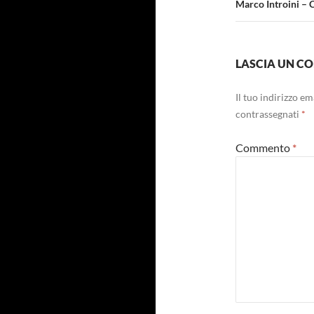
Marco Introini – 
LASCIA UN 
Il tuo indirizzo e
contrassegnati
*
Commento
*