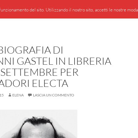
PRESENTAZIONE DI GIUSEPPE BORSOI
SEGNALAZIO
unzionamento del sito. Utilizzando il nostro sito, accetti le nostre modali
BIOGRAFIA DI
NI GASTEL IN LIBRERIA
 SETTEMBRE PER
DORI ELECTA
15
ELENA
LASCIA UN COMMENTO