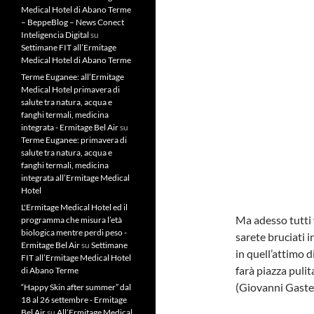
Medical Hotel di Abano Terme
– BeppeBlog – News Conect
Inteligencia Digital
su
Settimane FIT all’Ermitage
Medical Hotel di Abano Terme
Terme Euganee: all’Ermitage
Medical Hotel primavera di
salute tra natura, acqua e
fanghi termali, medicina
integrata - Ermitage Bel Air
su
Terme Euganee: primavera di
salute tra natura, acqua e
fanghi termali, medicina
integrata all’Ermitage Medical
Hotel
L'Ermitage Medical Hotel ed il
Ma adesso tutti 
programma che misura l’età
biologica mentre perdi peso -
sarete bruciati 
Ermitage Bel Air
su
Settimane
in quell’attimo d
FIT all’Ermitage Medical Hotel
farà piazza pulit
di Abano Terme
(Giovanni Gaste
“Happy Skin after summer” dal
18 al 26 settembre - Ermitage
Bel Air
su
All’Ermitage Medical