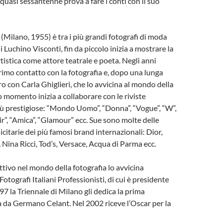
 quasi sessantenne prova a fare i conti con il suo
(Milano, 1955) è tra i più grandi fotografi di moda
di Luchino Visconti, fin da piccolo inizia a mostrare la
tistica come attore teatrale e poeta. Negli anni
primo contatto con la fotografia e, dopo una lunga
ro con Carla Ghiglieri, che lo avvicina al mondo della
momento inizia a collaborare con le riviste
iù prestigiose: “Mondo Uomo”, “Donna”, “Vogue”, “W”,
air”, “Amica”, “Glamour” ecc. Sue sono molte delle
itarie dei più famosi brand internazionali: Dior,
, Nina Ricci, Tod’s, Versace, Acqua di Parma ecc.
ttivo nel mondo della fotografia lo avvicina
Fotografi Italiani Professionisti, di cui è presidente
97 la Triennale di Milano gli dedica la prima
 da Germano Celant. Nel 2002 riceve l’Oscar per la