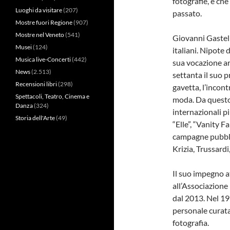
fotografie, e che
Luoghi da visitare
(207)
passato.
Mostre fuori Regione
(907)
Mostre nel Veneto
(541)
Giovanni Gastel 
Musei
(124)
italiani. Nipote 
Musica live-Concerti
(442)
sua vocazione ar
News
(2.513)
settanta il suo 
Recensioni libri
(298)
gavetta, l’incont
Spettacoli, Teatro, Cinema e
moda. Da questo 
Danza
(324)
internazionali p
Storia dell'Arte
(49)
“Elle”, “Vanity F
campagne pubblic
Krizia, Trussardi
Il suo impegno a
all’Associazione 
dal 2013. Nel 19
personale curata
fotografia.