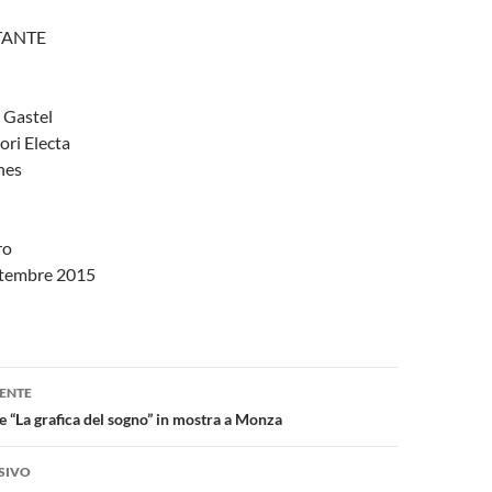
TANTE
 Gastel
ri Electa
nes
ro
ettembre 2015
one
ENTE
La grafica del sogno” in mostra a Monza
SIVO