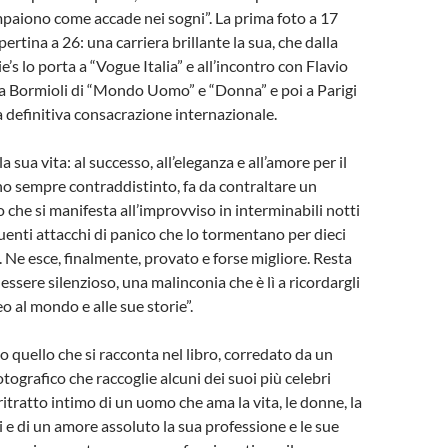
paiono come accade nei sogni”. La prima foto a 17
pertina a 26: una carriera brillante la sua, che dalla
ie’s lo porta a “Vogue Italia” e all’incontro con Flavio
la Bormioli di “Mondo Uomo” e “Donna” e poi a Parigi
lla definitiva consacrazione internazionale.
a sua vita: al successo, all’eleganza e all’amore per il
no sempre contraddistinto, fa da contraltare un
 che si manifesta all’improvviso in interminabili notti
quenti attacchi di panico che lo tormentano per dieci
. Ne esce, finalmente, provato e forse migliore. Resta
ssere silenzioso, una malinconia che è lì a ricordargli
eo al mondo e alle sue storie”.
o quello che si racconta nel libro, corredato da un
tografico che raccoglie alcuni dei suoi più celebri
l ritratto intimo di un uomo che ama la vita, le donne, la
ci e di un amore assoluto la sua professione e le sue