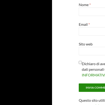
Nome
*
Email
*
Sito web
Dichiaro di av
dati personal
INFORMATI
Questo sito util