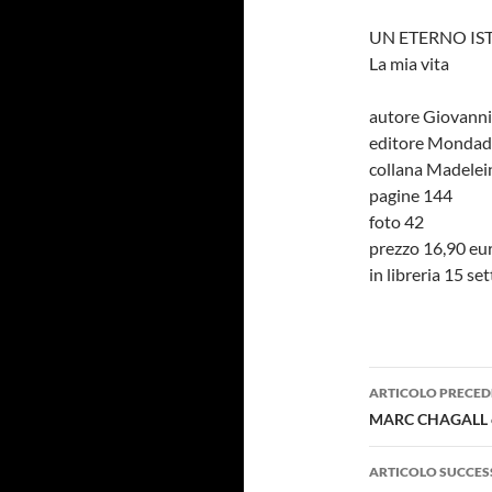
UN ETERNO IS
La mia vita
autore Giovanni
editore Mondado
collana Madelei
pagine 144
foto 42
prezzo 16,90 eu
in libreria 15 s
Navigazi
ARTICOLO PRECED
articolo
MARC CHAGALL e “
ARTICOLO SUCCES