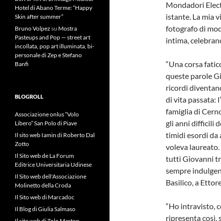
Mondadori Elect
Hotel di Abano Terme: “Happy
istante. La mia v
Skin after summer”
fotografo di moda
Bruno Volpez
su
Mostra
Pasteups and Pop — street art
intima, celebrand
incollata, pop art illuminata, bi-
personale di Zep e Stefano
“Una corsa faticos
Banfi
queste parole Gio
ricordi diventan
BLOGROLL
di vita passata: 
famiglia di Cerno
Associazione onlus “Volo
gli anni difficili
Libero” San Polo di Piave
timidi esordi da
Il sito web Iamin di Roberto Dal
Zotto
voleva laureato. E
Il Sito web de La Forum
tutti Giovanni t
Editrice Universitaria Udinese
sempre indulgent
Il Sito web dell'Associazione
Basilico, a Ettore
Molinetto della Croda
Il Sito web di Marcadoc
“Ho intravisto, c
Il Blog di Giulia Salmaso
ripresenta così,
Il sito web di Tolo Marton