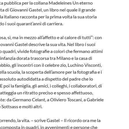
a pubblica per la collana Madeleines Un eterno
ita di Giovanni Gastel, un libro nel quale il grande
 italiano racconta per la prima volta la sua storia
o i suoi quarant’anni di carriera.
a, sì, ma in mezzo all’affetto e al calore di tutti”: con
vanni Gastel descrive la sua vita. Nel libro i suoi
o quadri, vivide fotografie a colori che fermano attimi
l’infanzia dorata trascorsa tra Milano e la casa di
bbio, gli incontri con il celebre zio, Luchino Visconti,
 della scuola, la scoperta dell’amore per la fotografia e i
 assoluto autodidatta a dispetto del padre che lo
 poi la famiglia, gli amici, i colleghi, i collaboratori, di
ratteggia un ritratto preciso e spesso affettuoso,
e: da Germano Celant, a Oliviero Toscani, a Gabriele
 Sottsass e molti altri.
orrendo, la vita. – scrive Gastel – Il ricordo ora me la
 scomposta in quadri, in avvenimenti e persone che