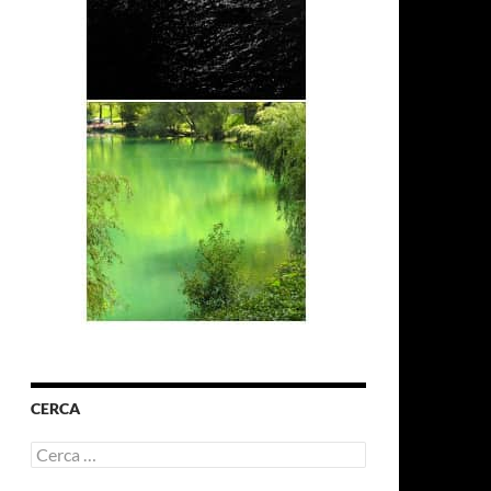
CERCA
Ricerca
per: