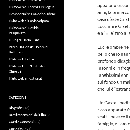
appaiono e scom
Il sito web di Lorenza Pellegrini
anni, la prima co
Dove dormire a Valdobbiadene
casa d’aste Crist
Il Sito web di Paola Volpato
Lucchini e Gisel
Il sito web di Davide
e a “Elle” fino a
Pasqualato
Il Blog di Dario Ganz
Luci e ombre nell
Parco Nazionale Dolomiti
Bellunesi
bello che lo han
Il Sito web Exibart
profondo disagio
Il Sito web dell'Hotel dei
insonni e in fre
Chiostri
lunghissimi anni
Il Sito web emoxtion.it
sul fondo un male
che lui è “estran
CATEGORIE
Un Gastel inedit
Biografie
(16)
ricco apparato fo
Brevi recensioni dei Film
(2)
scatti; ne esce i
Corsi e Concorsi
(37)
famiglia, gli ami
Curiosità
(491)