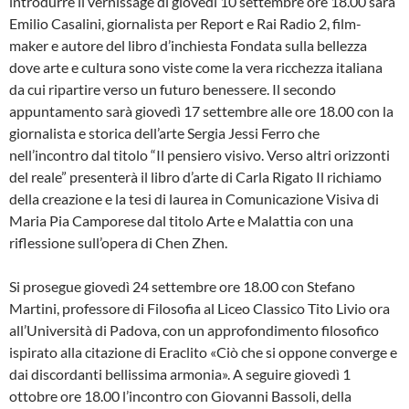
introdurre il vernissage di giovedì 10 settembre ore 18.00 sarà
Emilio Casalini, giornalista per Report e Rai Radio 2, film-
maker e autore del libro d’inchiesta Fondata sulla bellezza
dove arte e cultura sono viste come la vera ricchezza italiana
da cui ripartire verso un futuro benessere. Il secondo
appuntamento sarà giovedì 17 settembre alle ore 18.00 con la
giornalista e storica dell’arte Sergia Jessi Ferro che
nell’incontro dal titolo “Il pensiero visivo. Verso altri orizzonti
del reale” presenterà il libro d’arte di Carla Rigato Il richiamo
della creazione e la tesi di laurea in Comunicazione Visiva di
Maria Pia Camporese dal titolo Arte e Malattia con una
riflessione sull’opera di Chen Zhen.
Si prosegue giovedì 24 settembre ore 18.00 con Stefano
Martini, professore di Filosofia al Liceo Classico Tito Livio ora
all’Università di Padova, con un approfondimento filosofico
ispirato alla citazione di Eraclito «Ciò che si oppone converge e
dai discordanti bellissima armonia». A seguire giovedì 1
ottobre ore 18.00 l’incontro con Giovanni Bassoli, della