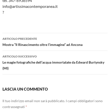
tel. 347-6936594
info@artissimacontemporanea.it
?
Navigazione
ARTICOLO PRECEDENTE
articolo
Mostra “Il Rinascimento oltre l’immagine” ad Ancona
ARTICOLO SUCCESSIVO
Le magie fotografiche dell’acqua immortalate da Edward Burtynsky
(MI)
LASCIA UN COMMENTO
Il tuo indirizzo email non sarà pubblicato.
I campi obbligatori sono
contrassegnati
*