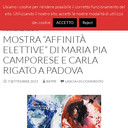
Vai
Cerca
BeppeBlog
Usiamo i cookie per rendere possibile il corretto funzionamento del
al
sito. Utilizzando il nostro sito, accetti le nostre modalità di utilizzo
MENU
contenuto
PRINCI
dei cookie.
ACCETTO
Reject
MOSTRE NEL VENETO
MOSTRA “AFFINITÀ
ELETTIVE” DI MARIA PIA
CAMPORESE E CARLA
RIGATO A PADOVA
7 SETTEMBRE 2015
BEPPE
LASCIA UN COMMENTO