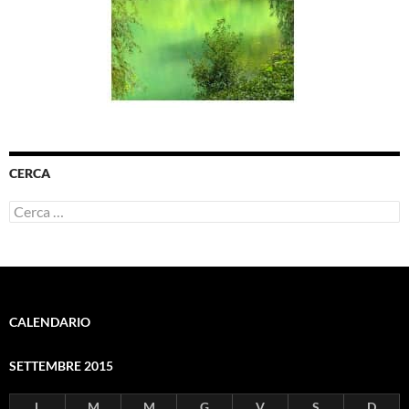
CERCA
Ricerca
per:
CALENDARIO
SETTEMBRE 2015
L
M
M
G
V
S
D