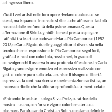
ad ingresso libero.
«Tutti i veri artisti nelle loro opere rivelano qualcosa di se
stessi, ma è quando l’inconscio si ribella che affiorano i lati più
nascosti dalle profondità della psiche umana». Questa
affermazione di Sirio Luginbühl bene si presta a spiegare
l’affinità tra le artiste padovane Maria Pia Camporese (1952-
2013) e Carla Rigato, due linguaggi pittorici diversi sia nella
tecnica che nell’espressione. In Pia Camporese segni forti,
graffiati e incisi con colori blu, rossi o neri, in grado di
coinvolgere chi li osserva in una profonda riflessione. In Carla
Rigato grande vigore emotivo ed espressivo realizzato con
getti di colore puro sulla tela. Le unisce il bisogno di libertà
espressiva, la continua ricerca e sperimentazione artistica, un
inconscio ribelle che fa affiorare profondità altrimenti celate.
«Entrambe le artiste – spiega Silvia Prelz, curatrice della
mostra – usano, con forza e vigore, colori e materia da
plasmare. Parafrasando Christian Bobin, possiamo definirle