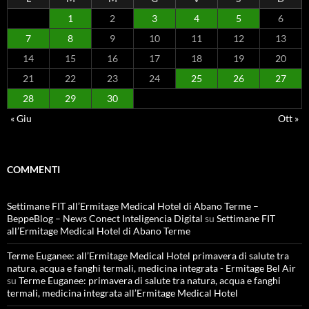
1
2
3
4
5
6
7
8
9
10
11
12
13
14
15
16
17
18
19
20
21
22
23
24
25
26
27
28
29
30
« Giu
Ott »
COMMENTI
Settimane FIT all’Ermitage Medical Hotel di Abano Terme –
BeppeBlog – News Conect Inteligencia Digital
su
Settimane FIT
all’Ermitage Medical Hotel di Abano Terme
Terme Euganee: all’Ermitage Medical Hotel primavera di salute tra
natura, acqua e fanghi termali, medicina integrata - Ermitage Bel Air
su
Terme Euganee: primavera di salute tra natura, acqua e fanghi
termali, medicina integrata all’Ermitage Medical Hotel