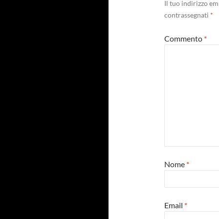
Il tuo indirizzo e
contrassegnati
*
Commento
*
Nome
*
Email
*