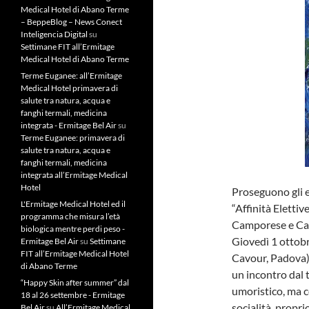
Medical Hotel di Abano Terme
– BeppeBlog – News Conect
Inteligencia Digital
su
Settimane FIT all’Ermitage
Medical Hotel di Abano Terme
Terme Euganee: all’Ermitage
Medical Hotel primavera di
salute tra natura, acqua e
fanghi termali, medicina
integrata - Ermitage Bel Air
su
Terme Euganee: primavera di
salute tra natura, acqua e
fanghi termali, medicina
integrata all’Ermitage Medical
Hotel
Proseguono gli e
L'Ermitage Medical Hotel ed il
“Affinità Elettiv
programma che misura l’età
Camporese e Carl
biologica mentre perdi peso -
Giovedì 1 ottobr
Ermitage Bel Air
su
Settimane
FIT all’Ermitage Medical Hotel
Cavour, Padova)
di Abano Terme
un incontro dal t
“Happy Skin after summer” dal
umoristico, ma c
18 al 26 settembre - Ermitage
socialità, propr
Bel Air
su
All’Ermitage Medical