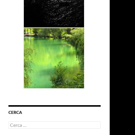
CERCA
Ricerca
per: