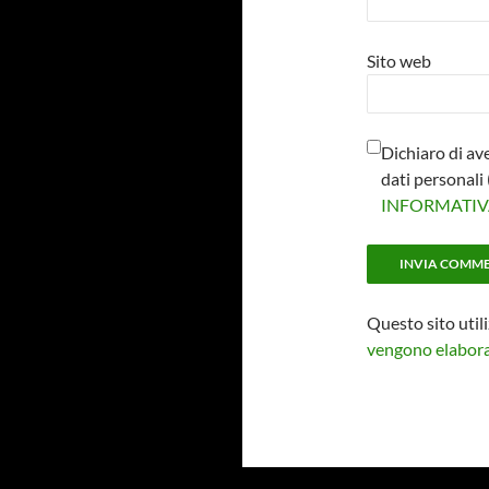
Sito web
Dichiaro di av
dati personal
INFORMATI
Questo sito util
vengono elaborat