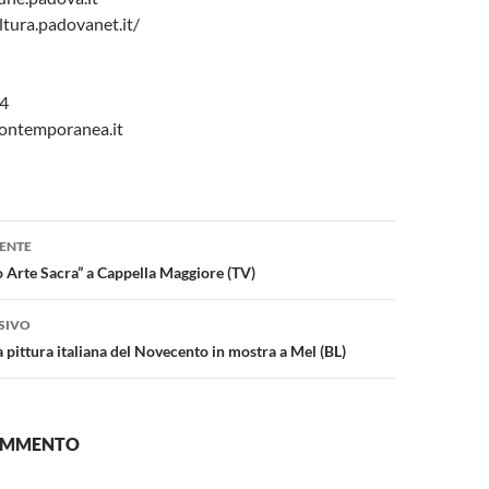
ltura.padovanet.it/
94
contemporanea.it
one
ENTE
o Arte Sacra” a Cappella Maggiore (TV)
SIVO
a pittura italiana del Novecento in mostra a Mel (BL)
COMMENTO