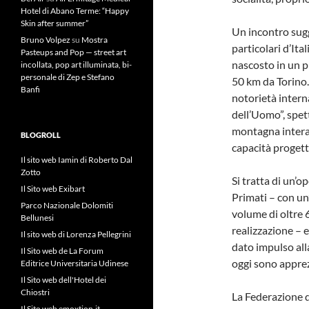
Hotel di Abano Terme: “Happy
Skin after summer”
Un incontro sugg
Bruno Volpez
su
Mostra
particolari d’It
Pasteups and Pop — street art
nascosto in un pi
incollata, pop art illuminata, bi-
personale di Zep e Stefano
50 km da Torino. 
Banfi
notorietà inter
dell’Uomo”, spet
montagna interam
BLOGROLL
capacità progett
Il sito web Iamin di Roberto Dal
Zotto
Si tratta di un’o
Il Sito web Exibart
Primati – con un
Parco Nazionale Dolomiti
volume di oltre 
Bellunesi
realizzazione – 
Il sito web di Lorenza Pellegrini
dato impulso alla
Il Sito web de La Forum
oggi sono apprez
Editrice Universitaria Udinese
Il Sito web dell'Hotel dei
Chiostri
La Federazione d
Il Sito web emoxtion.it