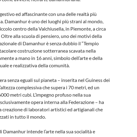
estivo ed affascinante con una delle realtà più
alia. Damanhur è uno dei luoghi più strani al mondo,
ccolo centro della Valchiusella, in Piemonte, a circa
Oltre alla scuola di pensiero, uno dei motivi della
nazionale di Damanhur è senza dubbio il “Tempio
tacolare costruzione sotterranea scavata nella
ente a mano in 16 anni, simbolo dell’arte e della
uale e realizzativa della comunità.
pera senza eguali sul pianeta – inserita nel Guiness dei
’altezza complessiva che supera i 70 metri, ed un
6000 metri cubi. L’impegno profuso nella sua
esclusivamente opera interna alla Federazione – ha
 creazione di laboratori artistici ed artigianali che
zati in tutto il mondo.
i Damanhur intende l’arte nella sua socialità e