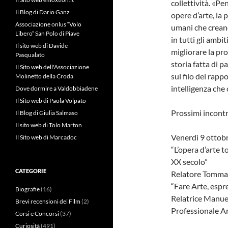
collettività. «P
Il Blog di Dario Ganz
opere d’arte, la 
Associazione onlus “Volo
umani che creano
Libero” San Polo di Piave
in tutti gli ambi
Il sito web di Davide
migliorare la pro
Pasqualato
storia fatta di p
Il Sito web dell'Associazione
sul filo del rapp
Molinetto della Croda
intelligenza che 
Dove dormire a Valdobbiadene
Il Sito web di Paola Volpato
Prossimi incontr
Il Blog di Giulia Salmaso
Il sito web di Tolo Marton
Venerdì 9 ottob
Il Sito web di Marcadoc
“L’opera d’arte to
XX secolo”
CATEGORIE
Relatore Tommaso
“Fare Arte, espr
Biografie
(16)
Relatrice Manue
Brevi recensioni dei Film
(2)
Professionale A
Corsi e Concorsi
(37)
Curiosità
(491)