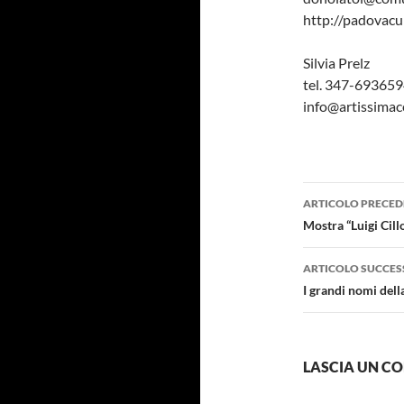
http://padovacu
Silvia Prelz
tel. 347-69365
info@artissima
Navigazi
ARTICOLO PRECED
articolo
Mostra “Luigi Cill
ARTICOLO SUCCES
I grandi nomi dell
LASCIA UN 