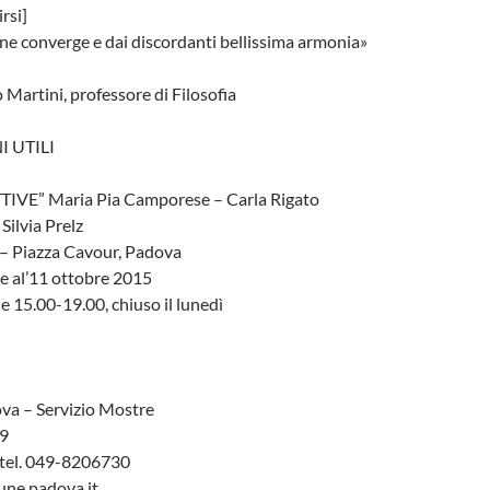
irsi]
ne converge e dai discordanti bellissima armonia»
 Martini, professore di Filosofia
 UTILI
TIVE” Maria Pia Camporese – Carla Rigato
Silvia Prelz
 – Piazza Cavour, Padova
e al’11 ottobre 2015
e 15.00-19.00, chiuso il lunedì
a – Servizio Mostre
29
 tel. 049-8206730
ne.padova.it