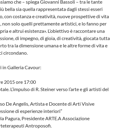
ensiamo che – spiega Giovanni Bassoli – tra le tante
più bella sia quella rappresentata dagli stessi esseri
, con costanza e creatività, nuove prospettive di vita
ti, non solo quelli prettamente artistici, e lo fanno per
pria e altrui esistenza». L’obiettivo è raccontare una
assione, di impegno, di gioia, di creatività, giocata tutta
orto tra la dimensione umana e le altre forme di vita e
ci circondano.
i in Galleria Cavour:
re 2015 ore 17:00
tale. L’impulso di R. Steiner verso l’arte e gli artisti del
 De Angelis, Artista e Docente di Arti Visive
essione di esperienze interiori”
la Pagura, Presidente ARTE.A Associazione
rteterapeuti Antroposofi.