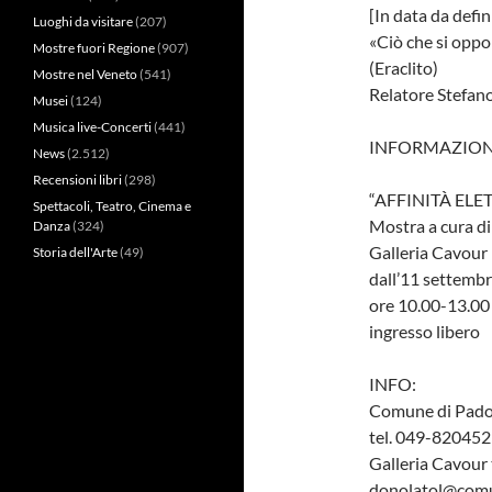
[In data da defin
Luoghi da visitare
(207)
«Ciò che si oppo
Mostre fuori Regione
(907)
(Eraclito)
Mostre nel Veneto
(541)
Relatore Stefano
Musei
(124)
Musica live-Concerti
(441)
INFORMAZIONI
News
(2.512)
Recensioni libri
(298)
“AFFINITÀ ELET
Spettacoli, Teatro, Cinema e
Mostra a cura di 
Danza
(324)
Galleria Cavour
Storia dell'Arte
(49)
dall’11 settembr
ore 10.00-13.00 
ingresso libero
INFO:
Comune di Padov
tel. 049-82045
Galleria Cavour
donolatol@comu