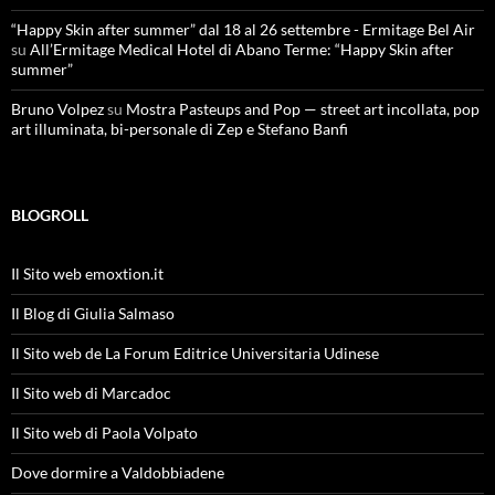
“Happy Skin after summer” dal 18 al 26 settembre - Ermitage Bel Air
su
All’Ermitage Medical Hotel di Abano Terme: “Happy Skin after
summer”
Bruno Volpez
su
Mostra Pasteups and Pop — street art incollata, pop
art illuminata, bi-personale di Zep e Stefano Banfi
BLOGROLL
Il Sito web emoxtion.it
Il Blog di Giulia Salmaso
Il Sito web de La Forum Editrice Universitaria Udinese
Il Sito web di Marcadoc
Il Sito web di Paola Volpato
Dove dormire a Valdobbiadene