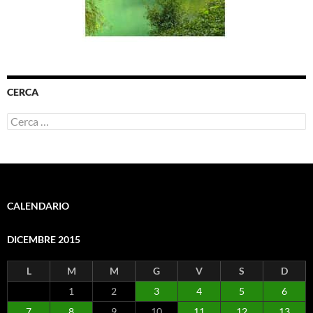
CERCA
Ricerca
per:
CALENDARIO
DICEMBRE 2015
L
M
M
G
V
S
D
1
2
3
4
5
6
7
8
9
10
11
12
13