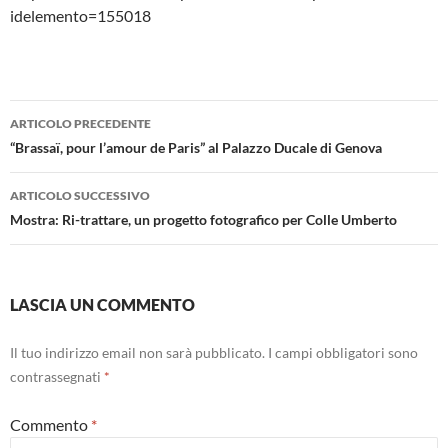
idelemento=155018
Navigazione
ARTICOLO PRECEDENTE
articolo
“Brassaï, pour l’amour de Paris” al Palazzo Ducale di Genova
ARTICOLO SUCCESSIVO
Mostra: Ri-trattare, un progetto fotografico per Colle Umberto
LASCIA UN COMMENTO
Il tuo indirizzo email non sarà pubblicato.
I campi obbligatori sono
contrassegnati
*
Commento
*