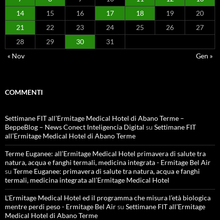
14
15
16
17
18
19
20
21
22
23
24
25
26
27
28
29
30
31
« Nov
Gen »
COMMENTI
Settimane FIT all’Ermitage Medical Hotel di Abano Terme –
BeppeBlog – News Conect Inteligencia Digital
su
Settimane FIT
all’Ermitage Medical Hotel di Abano Terme
Terme Euganee: all’Ermitage Medical Hotel primavera di salute tra
natura, acqua e fanghi termali, medicina integrata - Ermitage Bel Air
su
Terme Euganee: primavera di salute tra natura, acqua e fanghi
termali, medicina integrata all’Ermitage Medical Hotel
L'Ermitage Medical Hotel ed il programma che misura l’età biologica
mentre perdi peso - Ermitage Bel Air
su
Settimane FIT all’Ermitage
Medical Hotel di Abano Terme