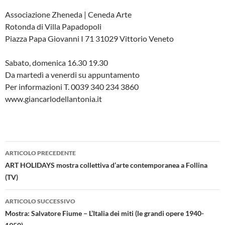
Associazione Zheneda | Ceneda Arte
Rotonda di Villa Papadopoli
Piazza Papa Giovanni I 71 31029 Vittorio Veneto
Sabato, domenica 16.30 19.30
Da martedì a venerdi su appuntamento
Per informazioni T. 0039 340 234 3860
www.giancarlodellantonia.it
Navigazione
ARTICOLO PRECEDENTE
articolo
ART HOLIDAYS mostra collettiva d’arte contemporanea a Follina
(TV)
ARTICOLO SUCCESSIVO
Mostra: Salvatore Fiume – L’Italia dei miti (le grandi opere 1940-