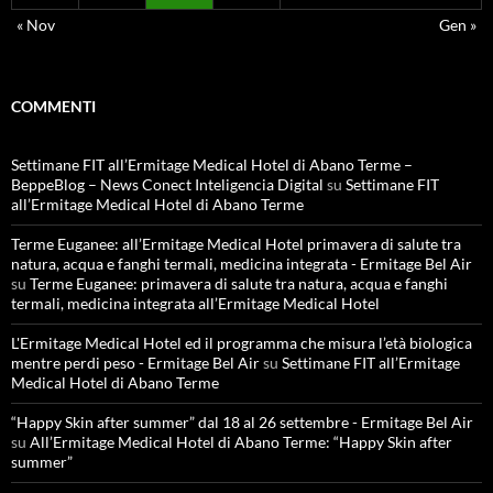
« Nov
Gen »
COMMENTI
Settimane FIT all’Ermitage Medical Hotel di Abano Terme –
BeppeBlog – News Conect Inteligencia Digital
su
Settimane FIT
all’Ermitage Medical Hotel di Abano Terme
Terme Euganee: all’Ermitage Medical Hotel primavera di salute tra
natura, acqua e fanghi termali, medicina integrata - Ermitage Bel Air
su
Terme Euganee: primavera di salute tra natura, acqua e fanghi
termali, medicina integrata all’Ermitage Medical Hotel
L'Ermitage Medical Hotel ed il programma che misura l’età biologica
mentre perdi peso - Ermitage Bel Air
su
Settimane FIT all’Ermitage
Medical Hotel di Abano Terme
“Happy Skin after summer” dal 18 al 26 settembre - Ermitage Bel Air
su
All’Ermitage Medical Hotel di Abano Terme: “Happy Skin after
summer”