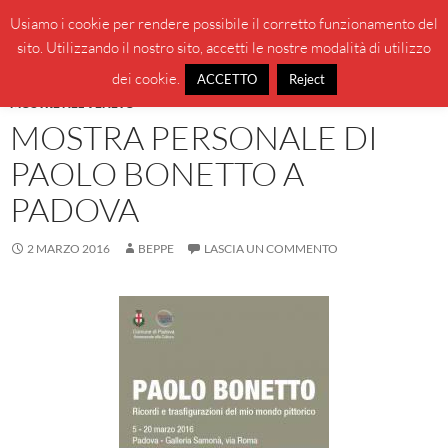
Vai
Cerca
BeppeBlog
Usiamo i cookie per rendere possibile il corretto funzionamento del
al
sito. Utilizzando il nostro sito, accetti le nostre modalità di utilizzo
MENU
contenuto
PRINCI
dei cookie.
ACCETTO
Reject
MOSTRE NEL VENETO
MOSTRA PERSONALE DI
PAOLO BONETTO A
PADOVA
2 MARZO 2016
BEPPE
LASCIA UN COMMENTO