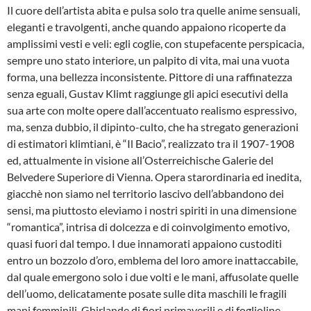
Il cuore dell’artista abita e pulsa solo tra quelle anime sensuali,
eleganti e travolgenti, anche quando appaiono ricoperte da
amplissimi vesti e veli: egli coglie, con stupefacente perspicacia,
sempre uno stato interiore, un palpito di vita, mai una vuota
forma, una bellezza inconsistente. Pittore di una raffinatezza
senza eguali, Gustav Klimt raggiunge gli apici esecutivi della
sua arte con molte opere dall’accentuato realismo espressivo,
ma, senza dubbio, il dipinto-culto, che ha stregato generazioni
di estimatori klimtiani, è “Il Bacio”, realizzato tra il 1907-1908
ed, attualmente in visione all’Osterreichische Galerie del
Belvedere Superiore di Vienna. Opera starordinaria ed inedita,
giacchè non siamo nel territorio lascivo dell’abbandono dei
sensi, ma piuttosto eleviamo i nostri spiriti in una dimensione
“romantica”, intrisa di dolcezza e di coinvolgimento emotivo,
quasi fuori dal tempo. I due innamorati appaiono custoditi
entro un bozzolo d’oro, emblema del loro amore inattaccabile,
dal quale emergono solo i due volti e le mani, affusolate quelle
dell’uomo, delicatamente posate sulle dita maschili le fragili
mani femminili. Ghirlande di fiori primaverili e di foglioline