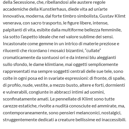
della Secessione, che, ribellandosi alle austere regole
accademiche della Kunstlerhaus, diede vita ad un’arte
innovativa, moderna, dal forte timbro simbolista, Gustav Klimt
venerava, con sacro trasporto, le figure libere, intense,
palpitanti di vita, esibite dalla multiforme bellezza femminile,
sia sotto l’aspetto ideale che nel valore sublime dei sensi.
Incastonate come gemme in un intrico di materie preziose e
rilucenti che ricordano i mosaici bizantini, “cullate”
cromaticamente da sontuosi ori e da intensi blu aleggianti
sullo sfondo, le dame klimtiane, mai oggetti semplicemente
rappresentati ma sempre soggetti centrali delle sue tele, sono
colte in ogni posa ed in svariate espressioni: di fronte, di spalle,
di profilo, nude, vestite, a mezzo busto, altere e forti, dormienti
e vulnerabili, congiunte in abbracci intimi ad uomini,
sconfinatamente amati. Le pennellate di Klimt sono tutte
carezze estatiche, rivolte a nudità conosciute ed ammirate, ma,
contemporaneamente, sono pensieri melanconici, nostalgici,
struggentemente dedicati a creature bellissime ed inaccessibili.