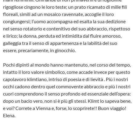
rigogliose cingono le loro teste; un prato ricamato di mille fili
floreali, simili ad un mosaico ravennate, accoglie il loro
congiungersi; l’uomo accompagna ed esalta la sua dedizione
nel senso rotatorio e contenitivo del suo abbraccio, rispettoso
e lirico; la donna, perduta ed intimidita dal fluire amoroso,
galleggia tra il senso di appartenenza e la labilità del suo
essere, precariamente, in ginocchio.
Pochi dipinti al mondo hanno mantenuto, nel corso del tempo,
intatto il loro valore simbolico, come accade invece per questo
capolavoro klimtiano, intriso di poesia e di lievità . Più i nostri
occhi cadono dentro quel commovente abbraccio e più i nostri
cuori comprendono il senso profondo ed essenziale dell’opera:
dopo un bacio vero, non si è più gli stessi. Klimt lo sapeva bene,
e voi? Correte a Vienna e, forse, lo scoprirete!! Buon viaggio!
Elena.