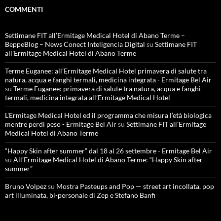
COMMENTI
Settimane FIT all’Ermitage Medical Hotel di Abano Terme –
BeppeBlog – News Conect Inteligencia Digital
su
Settimane FIT
all’Ermitage Medical Hotel di Abano Terme
Terme Euganee: all’Ermitage Medical Hotel primavera di salute tra
natura, acqua e fanghi termali, medicina integrata - Ermitage Bel Air
su
Terme Euganee: primavera di salute tra natura, acqua e fanghi
termali, medicina integrata all’Ermitage Medical Hotel
L'Ermitage Medical Hotel ed il programma che misura l’età biologica
mentre perdi peso - Ermitage Bel Air
su
Settimane FIT all’Ermitage
Medical Hotel di Abano Terme
“Happy Skin after summer” dal 18 al 26 settembre - Ermitage Bel Air
su
All’Ermitage Medical Hotel di Abano Terme: “Happy Skin after
summer”
Bruno Volpez
su
Mostra Pasteups and Pop — street art incollata, pop
art illuminata, bi-personale di Zep e Stefano Banfi