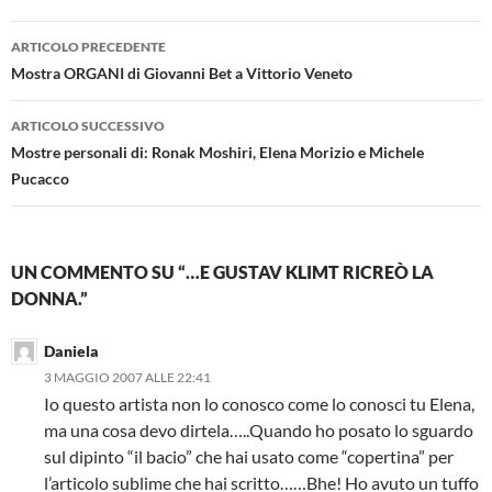
Navigazione
ARTICOLO PRECEDENTE
articolo
Mostra ORGANI di Giovanni Bet a Vittorio Veneto
ARTICOLO SUCCESSIVO
Mostre personali di: Ronak Moshiri, Elena Morizio e Michele
Pucacco
UN COMMENTO SU “…E GUSTAV KLIMT RICREÒ LA
DONNA.”
Daniela
3 MAGGIO 2007 ALLE 22:41
Io questo artista non lo conosco come lo conosci tu Elena,
ma una cosa devo dirtela…..Quando ho posato lo sguardo
sul dipinto “il bacio” che hai usato come “copertina” per
l’articolo sublime che hai scritto……Bhe! Ho avuto un tuffo