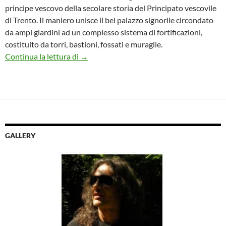
principe vescovo della secolare storia del Principato vescovile
di Trento. Il maniero unisce il bel palazzo signorile circondato
da ampi giardini ad un complesso sistema di fortificazioni,
costituito da torri, bastioni, fossati e muraglie.
Nella Val di Non alla scoperta di Castel Th
Continua la lettura di
→
GALLERY