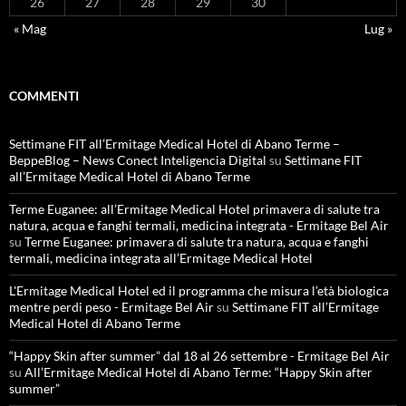
26
27
28
29
30
« Mag
Lug »
COMMENTI
Settimane FIT all’Ermitage Medical Hotel di Abano Terme –
BeppeBlog – News Conect Inteligencia Digital
su
Settimane FIT
all’Ermitage Medical Hotel di Abano Terme
Terme Euganee: all’Ermitage Medical Hotel primavera di salute tra
natura, acqua e fanghi termali, medicina integrata - Ermitage Bel Air
su
Terme Euganee: primavera di salute tra natura, acqua e fanghi
termali, medicina integrata all’Ermitage Medical Hotel
L'Ermitage Medical Hotel ed il programma che misura l’età biologica
mentre perdi peso - Ermitage Bel Air
su
Settimane FIT all’Ermitage
Medical Hotel di Abano Terme
“Happy Skin after summer” dal 18 al 26 settembre - Ermitage Bel Air
su
All’Ermitage Medical Hotel di Abano Terme: “Happy Skin after
summer”