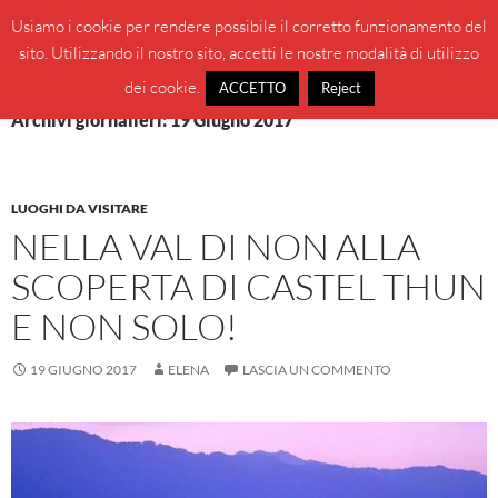
Vai
Cerca
BeppeBlog
Usiamo i cookie per rendere possibile il corretto funzionamento del
al
sito. Utilizzando il nostro sito, accetti le nostre modalità di utilizzo
MENU
contenuto
PRINCI
dei cookie.
ACCETTO
Reject
Archivi giornalieri: 19 Giugno 2017
LUOGHI DA VISITARE
NELLA VAL DI NON ALLA
SCOPERTA DI CASTEL THUN
E NON SOLO!
19 GIUGNO 2017
ELENA
LASCIA UN COMMENTO