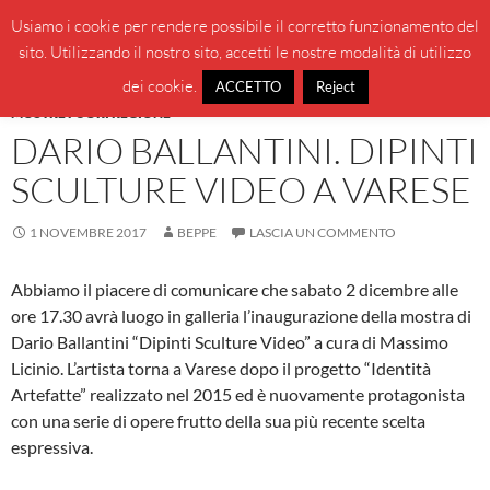
Vai
Cerca
BeppeBlog
Usiamo i cookie per rendere possibile il corretto funzionamento del
al
sito. Utilizzando il nostro sito, accetti le nostre modalità di utilizzo
MENU
contenuto
PRINCI
dei cookie.
ACCETTO
Reject
MOSTRE FUORI REGIONE
DARIO BALLANTINI. DIPINTI
SCULTURE VIDEO A VARESE
1 NOVEMBRE 2017
BEPPE
LASCIA UN COMMENTO
Abbiamo il piacere di comunicare che sabato 2 dicembre alle
ore 17.30 avrà luogo in galleria l’inaugurazione della mostra di
Dario Ballantini “Dipinti Sculture Video” a cura di Massimo
Licinio. L’artista torna a Varese dopo il progetto “Identità
Artefatte” realizzato nel 2015 ed è nuovamente protagonista
con una serie di opere frutto della sua più recente scelta
espressiva.