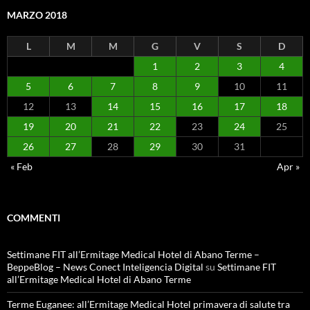
MARZO 2018
L
M
M
G
V
S
D
1
2
3
4
5
6
7
8
9
10
11
12
13
14
15
16
17
18
19
20
21
22
23
24
25
26
27
28
29
30
31
« Feb
Apr »
COMMENTI
Settimane FIT all’Ermitage Medical Hotel di Abano Terme –
BeppeBlog – News Conect Inteligencia Digital
su
Settimane FIT
all’Ermitage Medical Hotel di Abano Terme
Terme Euganee: all’Ermitage Medical Hotel primavera di salute tra