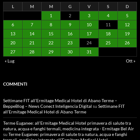
L
M
M
G
V
S
D
1
2
3
4
5
6
7
8
9
10
11
12
13
14
15
16
17
18
19
20
21
22
23
24
25
26
27
28
29
30
31
« Lug
Ott »
COMMENTI
Settimane FIT all’Ermitage Medical Hotel di Abano Terme –
BeppeBlog – News Conect Inteligencia Digital
su
Settimane FIT
all’Ermitage Medical Hotel di Abano Terme
Terme Euganee: all’Ermitage Medical Hotel primavera di salute tra
natura, acqua e fanghi termali, medicina integrata - Ermitage Bel Air
su
Terme Euganee: primavera di salute tra natura, acqua e fanghi
termali, medicina integrata all’Ermitage Medical Hotel