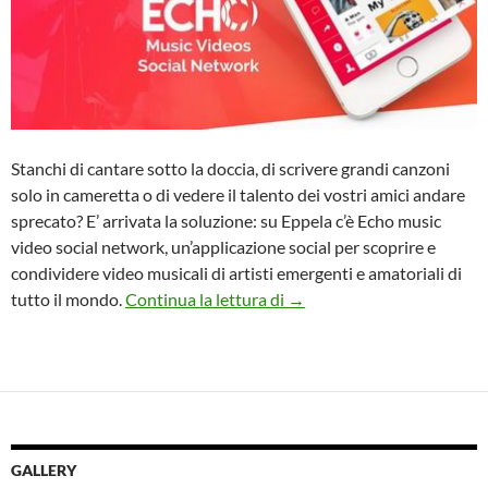
Stanchi di cantare sotto la doccia, di scrivere grandi canzoni
solo in cameretta o di vedere il talento dei vostri amici andare
sprecato? E’ arrivata la soluzione: su Eppela c’è Echo music
video social network, un’applicazione social per scoprire e
condividere video musicali di artisti emergenti e amatoriali di
Una community per condivide
tutto il mondo.
Continua la lettura di
→
GALLERY