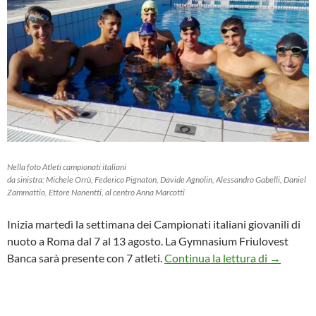
Nella foto Atleti campionati italiani
da sinistra: Michele Orrù, Federico Pignaton, Davide Agnolin, Alessandro Gabelli, Daniel
Zammattio, Ettore Nanentti, al centro Anna Marcotti
Inizia martedì la settimana dei Campionati italiani giovanili di
nuoto a Roma dal 7 al 13 agosto. La Gymnasium Friulovest
Gymnasium
Banca sarà presente con 7 atleti.
Continua la lettura di
→