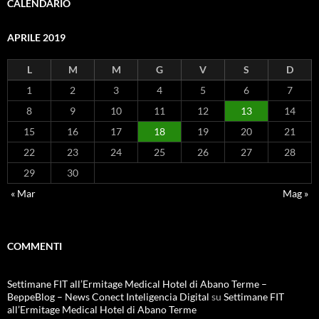
CALENDARIO
APRILE 2019
L
M
M
G
V
S
D
1
2
3
4
5
6
7
8
9
10
11
12
13
14
15
16
17
18
19
20
21
22
23
24
25
26
27
28
29
30
« Mar
Mag »
COMMENTI
Settimane FIT all’Ermitage Medical Hotel di Abano Terme –
BeppeBlog – News Conect Inteligencia Digital
su
Settimane FIT
all’Ermitage Medical Hotel di Abano Terme