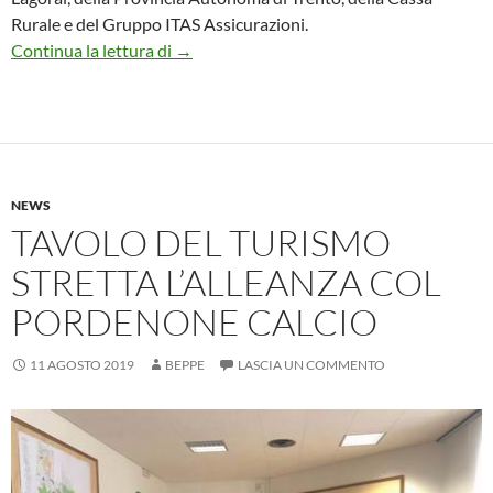
Rurale e del Gruppo ITAS Assicurazioni.
5° EDIZIONE LEVICO TERME BLUES FES
Continua la lettura di
→
NEWS
TAVOLO DEL TURISMO
STRETTA L’ALLEANZA COL
PORDENONE CALCIO
11 AGOSTO 2019
BEPPE
LASCIA UN COMMENTO