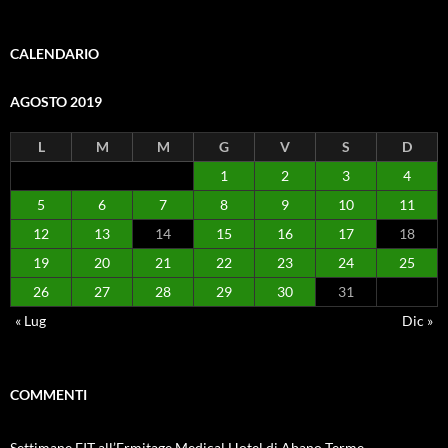
CALENDARIO
AGOSTO 2019
L
M
M
G
V
S
D
1
2
3
4
5
6
7
8
9
10
11
12
13
14
15
16
17
18
19
20
21
22
23
24
25
26
27
28
29
30
31
« Lug
Dic »
COMMENTI
Settimane FIT all’Ermitage Medical Hotel di Abano Terme –