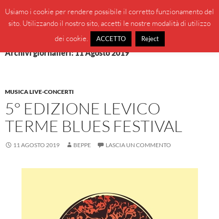
Vai
Cerca
BeppeBlog
Usiamo i cookie per rendere possibile il corretto funzionamento del
al
sito. Utilizzando il nostro sito, accetti le nostre modalità di utilizzo
MENU
contenuto
PRINCI
dei cookie.
ACCETTO
Reject
Archivi giornalieri: 11 Agosto 2019
MUSICA LIVE-CONCERTI
5° EDIZIONE LEVICO
TERME BLUES FESTIVAL
11 AGOSTO 2019
BEPPE
LASCIA UN COMMENTO