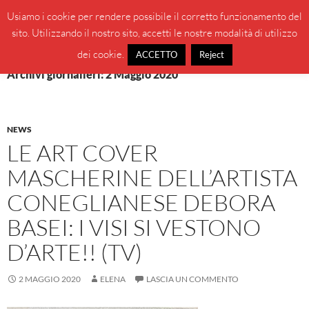
Vai
Cerca
BeppeBlog
Usiamo i cookie per rendere possibile il corretto funzionamento del
al
sito. Utilizzando il nostro sito, accetti le nostre modalità di utilizzo
MENU
contenuto
PRINCI
dei cookie.
ACCETTO
Reject
Archivi giornalieri: 2 Maggio 2020
NEWS
LE ART COVER
MASCHERINE DELL’ARTISTA
CONEGLIANESE DEBORA
BASEI: I VISI SI VESTONO
D’ARTE!! (TV)
2 MAGGIO 2020
ELENA
LASCIA UN COMMENTO