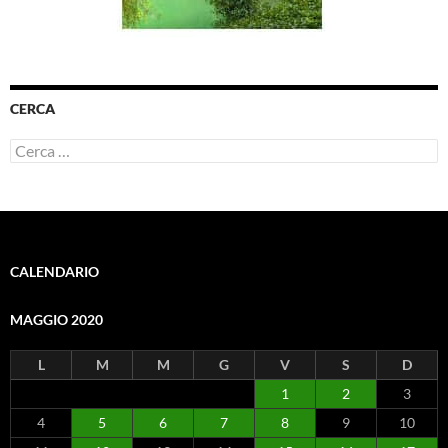
CERCA
Ricerca
per:
CALENDARIO
MAGGIO 2020
L
M
M
G
V
S
D
1
2
3
4
5
6
7
8
9
10