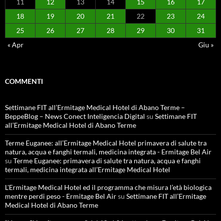
11
12
13
14
15
16
17
18
19
20
21
22
23
24
25
26
27
28
29
30
31
« Apr
Giu »
COMMENTI
Settimane FIT all’Ermitage Medical Hotel di Abano Terme –
BeppeBlog – News Conect Inteligencia Digital
su
Settimane FIT
all’Ermitage Medical Hotel di Abano Terme
Terme Euganee: all’Ermitage Medical Hotel primavera di salute tra
natura, acqua e fanghi termali, medicina integrata - Ermitage Bel Air
su
Terme Euganee: primavera di salute tra natura, acqua e fanghi
termali, medicina integrata all’Ermitage Medical Hotel
L'Ermitage Medical Hotel ed il programma che misura l’età biologica
mentre perdi peso - Ermitage Bel Air
su
Settimane FIT all’Ermitage
Medical Hotel di Abano Terme