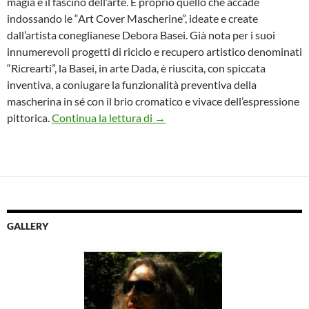
magia e il fascino dell’arte. È proprio quello che accade
indossando le “Art Cover Mascherine”, ideate e create
dall’artista coneglianese Debora Basei. Già nota per i suoi
innumerevoli progetti di riciclo e recupero artistico denominati
“Ricrearti”, la Basei, in arte Dada, è riuscita, con spiccata
inventiva, a coniugare la funzionalità preventiva della
mascherina in sé con il brio cromatico e vivace dell’espressione
Le Art Cover Mascherine dell’arti
pittorica.
Continua la lettura di
→
GALLERY