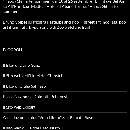
“Happy Skin after summer” dal 18 al 26 settembre - Ermitage Bel Air
su
All’Ermitage Medical Hotel di Abano Terme: “Happy Skin after
summer”
Bruno Volpez
su
Mostra Pasteups and Pop — street art incollata, pop
art illuminata, bi-personale di Zep e Stefano Banfi
BLOGROLL
Il Blog di Dario Ganz
Il Sito web dell'Hotel dei Chiostri
Il Blog di Giulia Salmaso
Parco Nazionale Dolomiti Bellunesi
Il Sito web Exibart
Associazione onlus “Volo Libero” San Polo di Piave
Il sito web di Davide Pasqualato