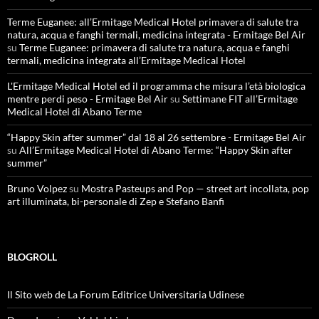
Terme Euganee: all’Ermitage Medical Hotel primavera di salute tra
natura, acqua e fanghi termali, medicina integrata - Ermitage Bel Air
su
Terme Euganee: primavera di salute tra natura, acqua e fanghi
termali, medicina integrata all’Ermitage Medical Hotel
L'Ermitage Medical Hotel ed il programma che misura l’età biologica
mentre perdi peso - Ermitage Bel Air
su
Settimane FIT all’Ermitage
Medical Hotel di Abano Terme
“Happy Skin after summer” dal 18 al 26 settembre - Ermitage Bel Air
su
All’Ermitage Medical Hotel di Abano Terme: “Happy Skin after
summer”
Bruno Volpez
su
Mostra Pasteups and Pop — street art incollata, pop
art illuminata, bi-personale di Zep e Stefano Banfi
BLOGROLL
Il Sito web de La Forum Editrice Universitaria Udinese