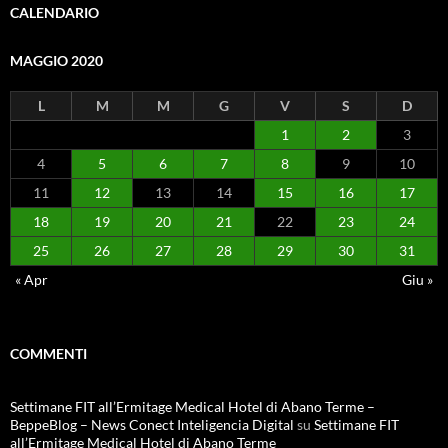
CALENDARIO
MAGGIO 2020
L
M
M
G
V
S
D
1
2
3
4
5
6
7
8
9
10
11
12
13
14
15
16
17
18
19
20
21
22
23
24
25
26
27
28
29
30
31
« Apr
Giu »
COMMENTI
Settimane FIT all’Ermitage Medical Hotel di Abano Terme –
BeppeBlog – News Conect Inteligencia Digital
su
Settimane FIT
all’Ermitage Medical Hotel di Abano Terme