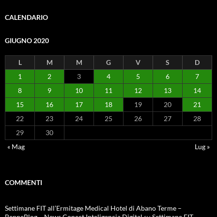
CALENDARIO
GIUGNO 2020
L
M
M
G
V
S
D
1
2
3
4
5
6
7
8
9
10
11
12
13
14
15
16
17
18
19
20
21
22
23
24
25
26
27
28
29
30
« Mag
Lug »
COMMENTI
Settimane FIT all’Ermitage Medical Hotel di Abano Terme –
BeppeBlog – News Conect Inteligencia Digital
su
Settimane FIT