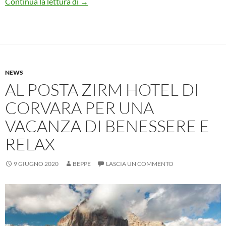
EDITORIA – IN LIBRERIA IL BREVIARI
Continua la lettura di
→
NEWS
AL POSTA ZIRM HOTEL DI
CORVARA PER UNA
VACANZA DI BENESSERE E
RELAX
9 GIUGNO 2020
BEPPE
LASCIA UN COMMENTO