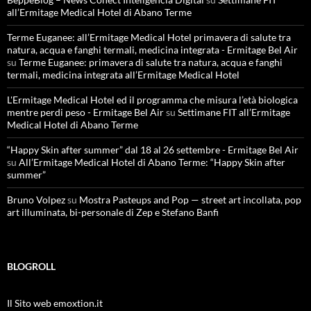
all’Ermitage Medical Hotel di Abano Terme
Terme Euganee: all’Ermitage Medical Hotel primavera di salute tra
natura, acqua e fanghi termali, medicina integrata - Ermitage Bel Air
su
Terme Euganee: primavera di salute tra natura, acqua e fanghi
termali, medicina integrata all’Ermitage Medical Hotel
L'Ermitage Medical Hotel ed il programma che misura l’età biologica
mentre perdi peso - Ermitage Bel Air
su
Settimane FIT all’Ermitage
Medical Hotel di Abano Terme
“Happy Skin after summer” dal 18 al 26 settembre - Ermitage Bel Air
su
All’Ermitage Medical Hotel di Abano Terme: “Happy Skin after
summer”
Bruno Volpez
su
Mostra Pasteups and Pop — street art incollata, pop
art illuminata, bi-personale di Zep e Stefano Banfi
BLOGROLL
Il Sito web emoxtion.it