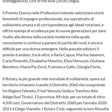
sceneggiatura), Out of the blue (2016) (regia).
Il Premio Donna nelle Professioni intende valorizzare storie
femminili di impegno professionale, ma soprattutto di
solidarietà umana e di corrispondenza agli ideali rotariani, e
offrire esempi di eccellenza per le nuove generazioni per dare
risalto alla donna nella società moderna nella quale,
nonostante si continui a parlare di parità dei ruoli, è ancora
difficile per una donna emergere. Nelle passate edizioni il
premio è andato, tra le altre, a Ilaria Capua, Marina Salamon,
Carla Pinarello, Elisabetta Maschio, Elisa Menuzzo, Giuliana
Benetton, Maria Pia Zorzi, Francesca Gallo, Giorgia Fiorio.
Il Rotary, la più grande rete mondiale di solidarietà, opera sul
territorio triveneto tramite il Distretto 2060 che comprende
tre Regioni (Veneto, Friuli Venezia Giulia e Trentino Alto
Adige/Sud Tirolo), 13 province, 89 club, per un totale di oltre
4.500 soci. Governatore del Distretto 2060 per l’annata 2020-
2021 è Diego Vianello. I Rotary Club, seguendo la loro filosofia