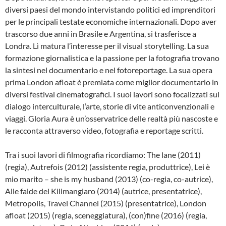
diversi paesi del mondo intervistando politici ed imprenditori
per le principali testate economiche internazionali. Dopo aver
trascorso due anni in Brasile e Argentina, si trasferisce a
Londra. Lì matura l’interesse per il visual storytelling. La sua
formazione giornalistica e la passione per la fotografia trovano
la sintesi nel documentario e nel fotoreportage. La sua opera
prima London afloat è premiata come miglior documentario in
diversi festival cinematografici. I suoi lavori sono focalizzati sul
dialogo interculturale, l’arte, storie di vite anticonvenzionali e
viaggi. Gloria Aura è un’osservatrice delle realtà più nascoste e
le racconta attraverso video, fotografia e reportage scritti.
Tra i suoi lavori di filmografia ricordiamo: The lane (2011)
(regia), Autrefois (2012) (assistente regia, produttrice), Lei è
mio marito – she is my husband (2013) (co-regia, co-autrice),
Alle falde del Kilimangiaro (2014) (autrice, presentatrice),
Metropolis, Travel Channel (2015) (presentatrice), London
afloat (2015) (regia, sceneggiatura), (con)fine (2016) (regia,