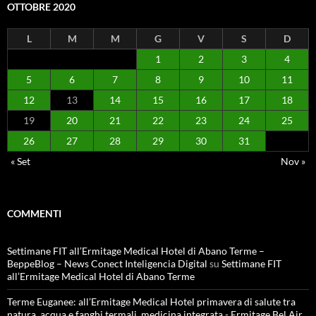
OTTOBRE 2020
L
M
M
G
V
S
D
1
2
3
4
5
6
7
8
9
10
11
12
13
14
15
16
17
18
19
20
21
22
23
24
25
26
27
28
29
30
31
« Set
Nov »
COMMENTI
Settimane FIT all’Ermitage Medical Hotel di Abano Terme –
BeppeBlog – News Conect Inteligencia Digital
su
Settimane FIT
all’Ermitage Medical Hotel di Abano Terme
Terme Euganee: all’Ermitage Medical Hotel primavera di salute tra
natura, acqua e fanghi termali, medicina integrata - Ermitage Bel Air