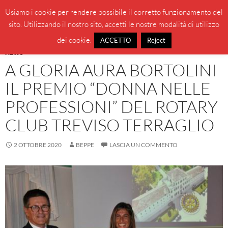
Vai
Cerca
BeppeBlog
Usiamo i cookie per rendere possibile il corretto funzionamento del
al
sito. Utilizzando il nostro sito, accetti le nostre modalità di utilizzo
MENU
contenuto
PRINCI
dei cookie.
ACCETTO
Reject
NEWS
A GLORIA AURA BORTOLINI
IL PREMIO “DONNA NELLE
PROFESSIONI” DEL ROTARY
CLUB TREVISO TERRAGLIO
2 OTTOBRE 2020
BEPPE
LASCIA UN COMMENTO