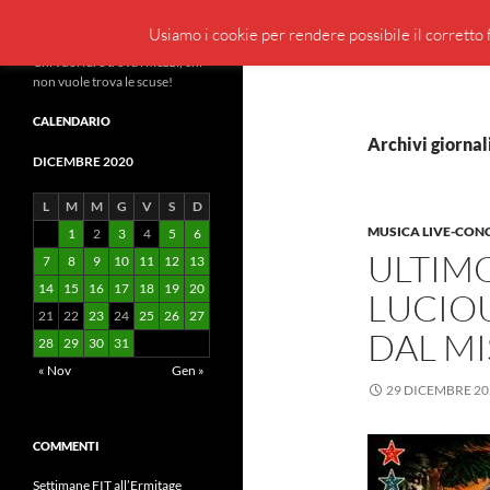
Cerca
BeppeBlog
Usiamo i cookie per rendere possibile il corretto f
Vai
Chi vuol fare trova i mezzi, chi
non vuole trova le scuse!
al
contenuto
CALENDARIO
Archivi giornal
DICEMBRE 2020
L
M
M
G
V
S
D
MUSICA LIVE-CON
1
2
3
4
5
6
ULTIMO
7
8
9
10
11
12
13
14
15
16
17
18
19
20
LUCIOU
21
22
23
24
25
26
27
DAL MI
28
29
30
31
« Nov
Gen »
29 DICEMBRE 20
COMMENTI
Settimane FIT all’Ermitage