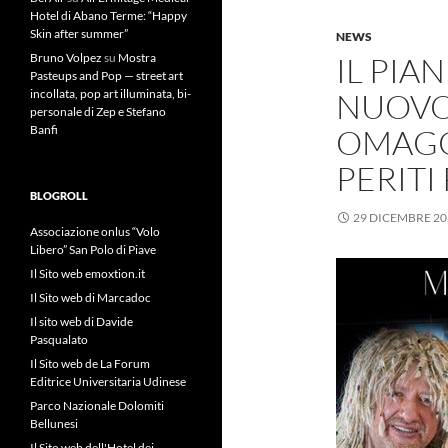
Hotel di Abano Terme: “Happy
Skin after summer”
NEWS
Bruno Volpez
su
Mostra
IL PIA
Pasteups and Pop — street art
incollata, pop art illuminata, bi-
NUOVO
personale di Zep e Stefano
Banfi
OMAGGI
PERITI
BLOGROLL
29 DICEMBRE 20
Associazione onlus “Volo
Libero” San Polo di Piave
Il Sito web emoxtion.it
Il Sito web di Marcadoc
Il sito web di Davide
Pasqualato
Il Sito web de La Forum
Editrice Universitaria Udinese
Parco Nazionale Dolomiti
Bellunesi
Il Sito web dell'Hotel dei