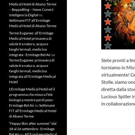
Medical Hotel di Abano Terme
– BeppeBlog – News Conect
Inteligencia Digital
su
Settimane FIT all’Ermitage
Medical Hotel di Abano Terme
Terme Euganee: all’Ermitage
Medical Hotel primavera di
salute tra natura, acqua e
fanghi termali, medicina
integrata - Ermitage Bel Air
su
Siete pronti a f
Terme Euganee: primavera di
salute tra natura, acqua e
torniamo in Miss
fanghi termali, medicina
virtualmente! Gr
integrata all’Ermitage Medical
Stolle, siamo ono
Hotel
diretta dalla sto
L'Ermitage Medical Hotel ed il
programma che misura l’età
Lucious Spiller
biologica mentre perdi peso -
in collaborazio
Ermitage Bel Air
su
Settimane
FIT all’Ermitage Medical Hotel
di Abano Terme
“Happy Skin after summer” dal
18 al 26 settembre - Ermitage
Bel Air
su
All’Ermitage Medical