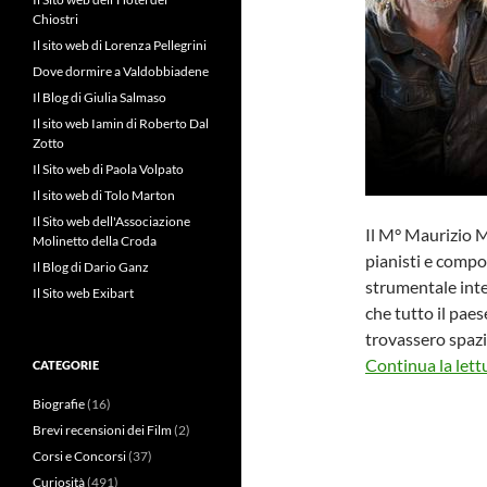
Chiostri
Il sito web di Lorenza Pellegrini
Dove dormire a Valdobbiadene
Il Blog di Giulia Salmaso
Il sito web Iamin di Roberto Dal
Zotto
Il Sito web di Paola Volpato
Il sito web di Tolo Marton
Il Sito web dell'Associazione
Il M° Maurizio M
Molinetto della Croda
pianisti e compo
Il Blog di Dario Ganz
strumentale inte
Il Sito web Exibart
che tutto il paes
trovassero spazi
Continua la lett
CATEGORIE
Biografie
(16)
Brevi recensioni dei Film
(2)
Corsi e Concorsi
(37)
Curiosità
(491)