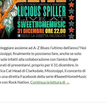
esteggiare assieme ad A-Z Blues l’ultimo dell’anno? Noi
issippi, finalmente lo possiamo fare, anche se solo
azie infatti alla collaborazione con l’amico Roger
rati di presentarvi, proprio per il 31 dicembre, in
rica Cat Head di Clarksdale, Mississippi, il concerto di
 in una diretta Facebook della serie #SweetHomeMusic
Ultimo dell’anno Blues, Lu
ne con Rock Nation.
Continua la lettura di
→