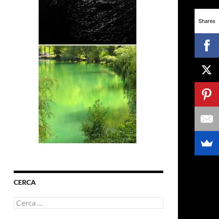
Shares
CERCA
Ricerca
per: