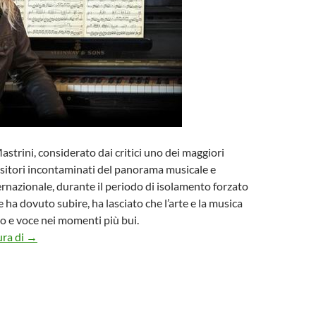
astrini, considerato dai critici uno dei maggiori
sitori incontaminati del panorama musicale e
rnazionale, durante il periodo di isolamento forzato
e ha dovuto subire, ha lasciato che l’arte e la musica
o e voce nei momenti più bui.
Il pianista Mastrini nel nuovo disco “Lockdown” omaggia i cam
ura di
→