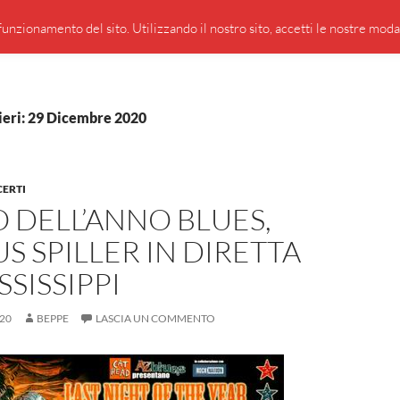
PRESENTAZIONE DI GIUSEPPE BORSOI
SEGNALAZIO
unzionamento del sito. Utilizzando il nostro sito, accetti le nostre modali
ieri: 29 Dicembre 2020
CERTI
 DELL’ANNO BLUES,
S SPILLER IN DIRETTA
SSISSIPPI
20
BEPPE
LASCIA UN COMMENTO