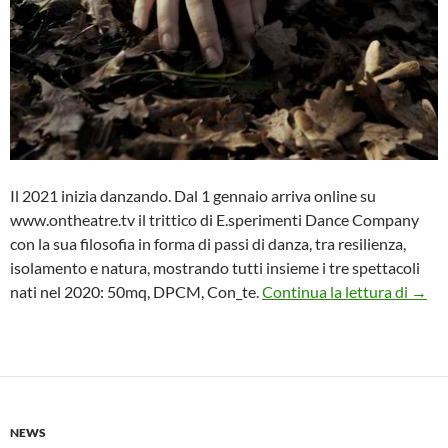
Il 2021 inizia danzando. Dal 1 gennaio arriva online su
www.ontheatre.tv il trittico di E.sperimenti Dance Company
con la sua filosofia in forma di passi di danza, tra resilienza,
isolamento e natura, mostrando tutti insieme i tre spettacoli
Dal 1
nati nel 2020: 50mq, DPCM, Con_te.
Continua la lettura di
→
NEWS