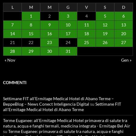
L
M
M
G
V
S
D
1
2
3
4
5
6
7
8
9
10
11
12
13
14
15
16
17
18
19
20
21
22
23
24
25
26
27
28
29
30
31
« Nov
Gen »
COMMENTI
Settimane FIT all’Ermitage Medical Hotel di Abano Terme –
BeppeBlog – News Conect Inteligencia Digital
su
Settimane FIT
all’Ermitage Medical Hotel di Abano Terme
Terme Euganee: all’Ermitage Medical Hotel primavera di salute tra
natura, acqua e fanghi termali, medicina integrata - Ermitage Bel Air
su
Terme Euganee: primavera di salute tra natura, acqua e fanghi