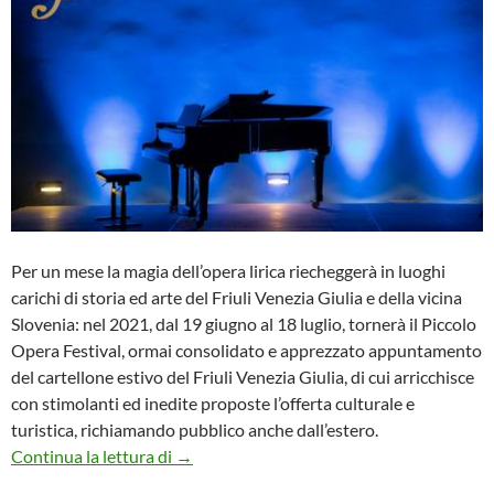
Per un mese la magia dell’opera lirica riecheggerà in luoghi
carichi di storia ed arte del Friuli Venezia Giulia e della vicina
Slovenia: nel 2021, dal 19 giugno al 18 luglio, tornerà il Piccolo
Opera Festival, ormai consolidato e apprezzato appuntamento
del cartellone estivo del Friuli Venezia Giulia, di cui arricchisce
con stimolanti ed inedite proposte l’offerta culturale e
turistica, richiamando pubblico anche dall’estero.
Annunciata la 14° edizione del Piccolo Ope
Continua la lettura di
→